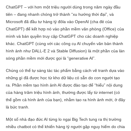
ChatGPT – với hơn một triệu người dùng trong năm ngày đầu
tiên – đang nhanh chóng trở thành “xu hướng thời đại”, và
Microsoft đã đầu tư hàng tỷ đôla vào OpenAI (cha đẻ của
ChatGPT) để kết hợp nó vào phần mềm văn phòng (Office) của
mình và bán quyền truy cập ChatGPT cho các doanh nghiệp
khác. ChatGPT (cùng với các công cụ AI chuyển văn bản thành
hình ảnh như DALL-E 2 và Stable Diffusion) là một phần của làn
sóng phần mềm mới được gọi là “generative AI”.
Chúng có thể tự sáng tác tác phẩm bằng cách vẽ tranh dựa vào
những gì đã được học từ kho dữ liệu có sẵn do con người tạo
ra. Phần mềm tạo hình ảnh AI được đào tạo để “hiểu” nội dung
của hàng trăm triệu hình ảnh, thường được lấy từ internet (có
thể gồm cả hình ảnh của bạn), nhằm tạo ra hình ảnh mới, ở đây
là bức tranh.
Một số nhà đạo đức AI từng lo ngại Big Tech tung ra thị trường
nhiều chatbot có thể khiến hàng tỷ người gặp nguy hiểm do chia