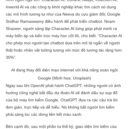
Inworld AI và các công ty khởi nghiệp khác tìm cách sử dụng
các mô hình tương tự như của Neeva do cựu giám đốc Google
Sridhar Ramaswamy điều hành để phát triển chatbot. Noam
Shazeer, người sáng lập Character.AI từng giúp phát minh ra
máy biến áp và kiến trúc máy học cốt lõi, cho biết: “Character.AI
cho phép mọi người tạo chatbot dựa trên mô tả ngắn về người
thật hoặc nhân vật tưởng tượng với mức độ tương tác tăng hơn
30%”.
AI đang thay đổi diện mạo internet với khả năng soán ngôi
Google (Minh họa: Unsplash)
Ngay sau khi OpenAI phát hành ChatGPT, những người có ảnh
hưởng công nghệ bắt đầu dự đoán AI sẽ đánh dấu sự sụp đổ
của bộ máy tìm kiếm Google. ChatGPT đưa ra các câu trả lời
đơn giản, trực tiếp và dễ hiểu. Nó không bắt người tìm kiếm
phải sàng lọc các dòng liên kết màu xanh.
Bên cạnh đó, sau một phần tư thế kỷ, giao diện tìm kiếm của