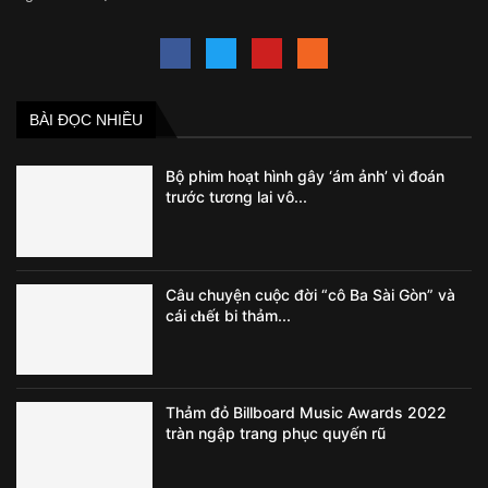
BÀI ĐỌC NHIỀU
Bộ phim hoạt hình gây ‘ám ảnh’ vì đoán
trước tương lai vô...
Câu chuyện cuộc đời “cô Ba Sài Gòn” và
cái 𝐜𝐡ế𝐭 bi thảm...
Thảm đỏ Billboard Music Awards 2022
tràn ngập trang phục quyến rũ