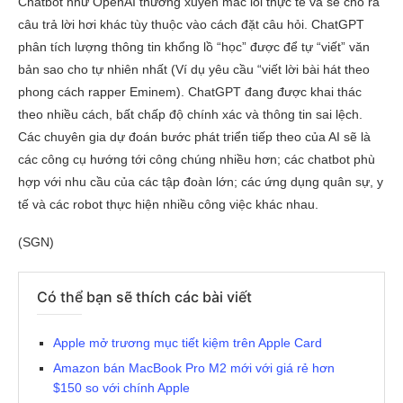
Chatbot như OpenAI thường xuyên mắc lỗi thực tế và sẽ cho ra
câu trả lời hơi khác tùy thuộc vào cách đặt câu hỏi. ChatGPT
phân tích lượng thông tin khổng lồ “học” được để tự “viết” văn
bản sao cho tự nhiên nhất (Ví dụ yêu cầu “viết lời bài hát theo
phong cách rapper Eminem). ChatGPT đang được khai thác
theo nhiều cách, bất chấp độ chính xác và thông tin sai lệch.
Các chuyên gia dự đoán bước phát triển tiếp theo của AI sẽ là
các công cụ hướng tới công chúng nhiều hơn; các chatbot phù
hợp với nhu cầu của các tập đoàn lớn; các ứng dụng quân sự, y
tế và các robot thực hiện nhiều công việc khác nhau.
(SGN)
Có thể bạn sẽ thích các bài viết
Apple mở trương mục tiết kiệm trên Apple Card
Amazon bán MacBook Pro M2 mới với giá rẻ hơn
$150 so với chính Apple