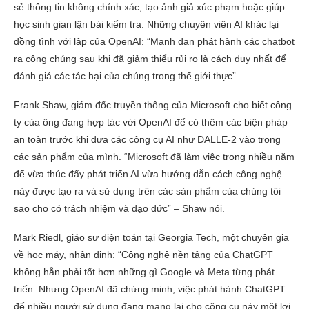
sẻ thông tin không chính xác, tạo ảnh giả xúc phạm hoặc giúp
học sinh gian lận bài kiểm tra. Những chuyên viên AI khác lại
đồng tình với lập của OpenAI: “Mạnh dạn phát hành các chatbot
ra công chúng sau khi đã giảm thiểu rủi ro là cách duy nhất để
đánh giá các tác hại của chúng trong thế giới thực”.
Frank Shaw, giám đốc truyền thông của Microsoft cho biết công
ty của ông đang hợp tác với OpenAI để có thêm các biện pháp
an toàn trước khi đưa các công cụ AI như DALLE-2 vào trong
các sản phẩm của mình. “Microsoft đã làm việc trong nhiều năm
để vừa thúc đẩy phát triển AI vừa hướng dẫn cách công nghệ
này được tạo ra và sử dụng trên các sản phẩm của chúng tôi
sao cho có trách nhiệm và đạo đức” – Shaw nói.
Mark Riedl, giáo sư điện toán tại Georgia Tech, một chuyên gia
về học máy, nhận định: “Công nghệ nền tảng của ChatGPT
không hẳn phải tốt hơn những gì Google và Meta từng phát
triển. Nhưng OpenAI đã chứng minh, việc phát hành ChatGPT
để nhiều người sử dụng đang mang lại cho công cụ này một lợi