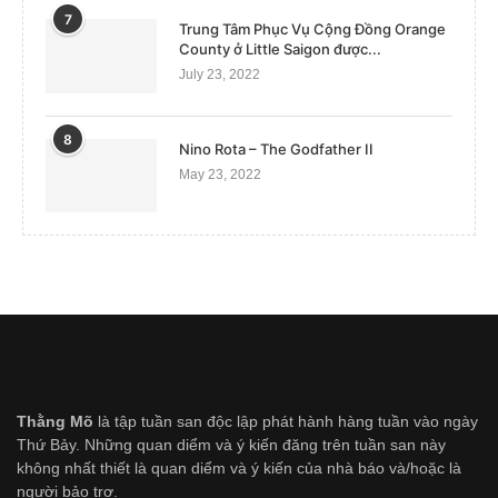
7
Trung Tâm Phục Vụ Cộng Đồng Orange
County ở Little Saigon được...
July 23, 2022
8
Nino Rota – The Godfather II
May 23, 2022
Thằng Mõ
là tập tuần san độc lập phát hành hàng tuần vào ngày
Thứ Bảy. Những quan diểm và ý kiến đăng trên tuần san này
không nhất thiết là quan diểm và ý kiến của nhà báo và/hoặc là
người bảo trợ.