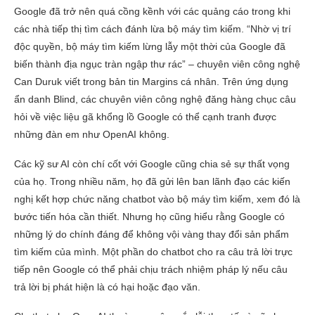
Google đã trở nên quá cồng kềnh với các quảng cáo trong khi
các nhà tiếp thị tìm cách đánh lừa bộ máy tìm kiếm. “Nhờ vị trí
độc quyền, bộ máy tìm kiếm lừng lẫy một thời của Google đã
biến thành địa ngục tràn ngập thư rác” – chuyên viên công nghệ
Can Duruk viết trong bản tin Margins cá nhân. Trên ứng dụng
ẩn danh Blind, các chuyên viên công nghệ đăng hàng chục câu
hỏi về việc liệu gã khổng lồ Google có thể cạnh tranh được
những đàn em như OpenAI không.
Các kỹ sư AI còn chí cốt với Google cũng chia sẻ sự thất vọng
của họ. Trong nhiều năm, họ đã gửi lên ban lãnh đạo các kiến
nghị kết hợp chức năng chatbot vào bộ máy tìm kiếm, xem đó là
bước tiến hóa cần thiết. Nhưng họ cũng hiểu rằng Google có
những lý do chính đáng để không vội vàng thay đổi sản phẩm
tìm kiếm của mình. Một phần do chatbot cho ra câu trả lời trực
tiếp nên Google có thể phải chịu trách nhiệm pháp lý nếu câu
trả lời bị phát hiện là có hại hoặc đạo văn.