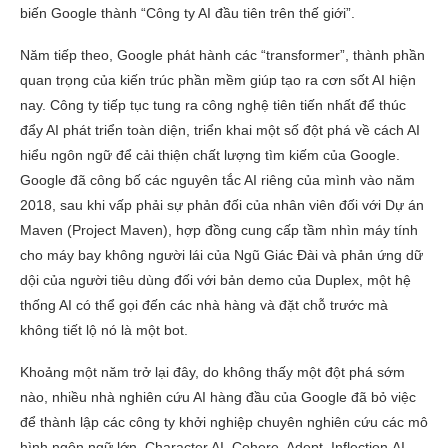
biến Google thành “Công ty AI đầu tiên trên thế giới”.
Năm tiếp theo, Google phát hành các “transformer”, thành phần
quan trọng của kiến trúc phần mềm giúp tạo ra cơn sốt AI hiện
nay. Công ty tiếp tục tung ra công nghệ tiên tiến nhất để thúc
đẩy AI phát triển toàn diện, triển khai một số đột phá về cách AI
hiểu ngôn ngữ để cải thiện chất lượng tìm kiếm của Google.
Google đã công bố các nguyên tắc AI riêng của mình vào năm
2018, sau khi vấp phải sự phản đối của nhân viên đối với Dự án
Maven (Project Maven), hợp đồng cung cấp tầm nhìn máy tính
cho máy bay không người lái của Ngũ Giác Đài và phản ứng dữ
dội của người tiêu dùng đối với bản demo của Duplex, một hệ
thống AI có thể gọi đến các nhà hàng và đặt chỗ trước mà
không tiết lộ nó là một bot.
Khoảng một năm trở lại đây, do không thấy một đột phá sớm
nào, nhiều nhà nghiên cứu AI hàng đầu của Google đã bỏ việc
để thành lập các công ty khởi nghiệp chuyên nghiên cứu các mô
hình ngôn ngữ lớn. Character.AI, Cohere, Adept, Inflection.AI,