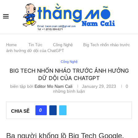
Home
Tin Tức
Công Nghệ
Big Tech nhốn nháo trước
ảnh hưởng dữ dội của ChatGPT
Công Nghệ
BIG TECH NHỐN NHÁO TRƯỚC ẢNH HƯỞNG
DỮ DỘI CỦA CHATGPT
biên tập bởi
Editor Mo Nam Cali
January 29, 2023
0
những bình luận
0
CHIA SẼ
Ba người khổng lồ Big Tech Google,