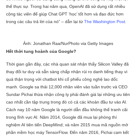
thế thực sự. Trong hai năm qua, OpenAI đã sử dụng rất nhiều
cộng tác viên để giúp Chat GPT ‘học’ tốt hơn và đạo đức hơn
trong các câu trả lời của nó” – dẫn lại từ
The Washington Post
.
Ảnh: Jonathan Raa/NurPhoto via Getty Images
Hết thời tung hoành của Google?
Thời gian gần đây, các nhà quan sát nhận thấy Silicon Valley đã
thay đổi tư duy và sẵn sàng chấp nhận rủi ro danh tiếng thay vì
quá thận trọng với chatbot khi cổ phiếu công nghệ lao dốc
mạnh. Google sa thải 12,000 nhân viên vào tuần trước và CEO
Sundar Pichai thừa nhận công ty phải đánh giá lại những ưu tiên
cao nhất cần tập trung trong đó có cả các khoản đầu tư vào AI.
Cách nay 10 năm Google là người dẫn đầu không thể tranh cãi
trong lĩnh vực AI. Năm 2014, Google đã mua lại phòng thí
nghiệm AI tiên tiến DeepMind; và năm 2015 mua mã nguồn mở
phần mềm học máy TensorFlow. Đến năm 2016, Pichai cam kết