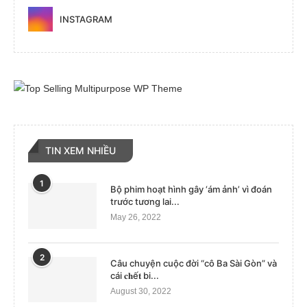
INSTAGRAM
TIN XEM NHIỀU
1
Bộ phim hoạt hình gây ‘ám ảnh’ vì đoán
trước tương lai...
May 26, 2022
2
Câu chuyện cuộc đời “cô Ba Sài Gòn” và
cái 𝐜𝐡ế𝐭 bi...
August 30, 2022