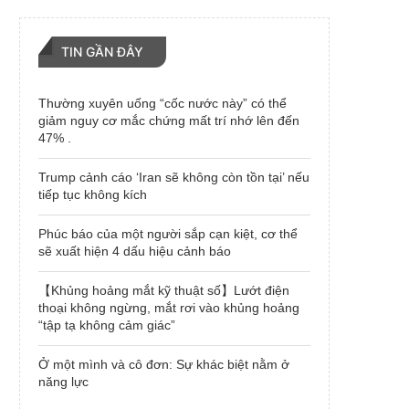
TIN GẦN ĐÂY
Thường xuyên uống “cốc nước này” có thể
giảm nguy cơ mắc chứng mất trí nhớ lên đến
47% .
Trump cảnh cáo ‘Iran sẽ không còn tồn tại’ nếu
tiếp tục không kích
Phúc báo của một người sắp cạn kiệt, cơ thể
sẽ xuất hiện 4 dấu hiệu cảnh báo
【Khủng hoảng mắt kỹ thuật số】Lướt điện
thoại không ngừng, mắt rơi vào khủng hoảng
“tập tạ không cảm giác”
Ở một mình và cô đơn: Sự khác biệt nằm ở
năng lực