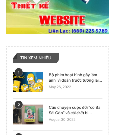
TIN XEM NHIỀU
1
Bộ phim hoạt hình gây ‘ám
ảnh’ vì đoán trước tương lai...
May 26, 2022
2
Câu chuyện cuộc đời “cô Ba
Sài Gòn” và cái 𝐜𝐡ế𝐭 bi...
August 30, 2022