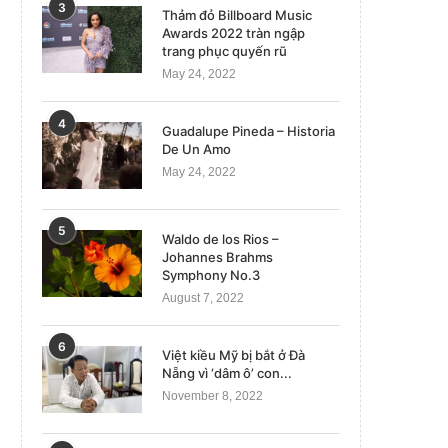
3
Thảm đỏ Billboard Music
Awards 2022 tràn ngập
trang phục quyến rũ
May 24, 2022
4
Guadalupe Pineda – Historia
De Un Amo
May 24, 2022
5
Waldo de los Rios –
Johannes Brahms
Symphony No.3
August 7, 2022
6
Việt kiều Mỹ bị bắt ở Đà
Nẵng vì ‘dâm ô’ con...
November 8, 2022