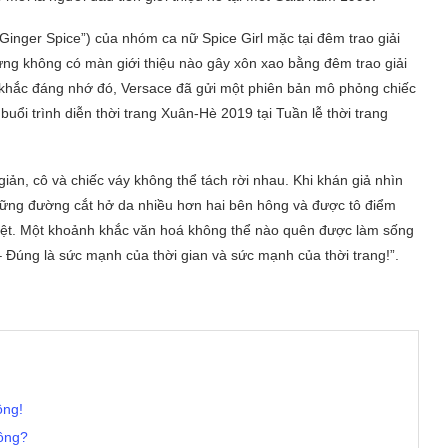
 “Ginger Spice”) của nhóm ca nữ Spice Girl mặc tại đêm trao giải
g không có màn giới thiệu nào gây xôn xao bằng đêm trao giải
hắc đáng nhớ đó, Versace đã gửi một phiên bản mô phỏng chiếc
uổi trình diễn thời trang Xuân-Hè 2019 tại Tuần lễ thời trang
iản, cô và chiếc váy không thể tách rời nhau. Khi khán giả nhìn
những đường cắt hở da nhiều hơn hai bên hông và được tô điểm
liệt. Một khoảnh khắc văn hoá không thể nào quên được làm sống
 – Đúng là sức mạnh của thời gian và sức mạnh của thời trang!”.
ông!
hông?