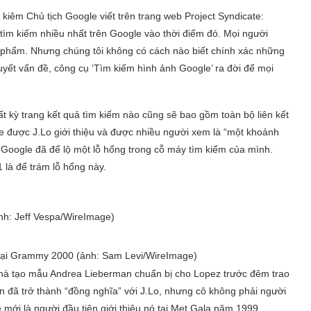
iêm Chủ tịch Google viết trên trang web Project Syndicate:
ìm kiếm nhiều nhất trên Google vào thời điểm đó. Mọi người
h phẩm. Nhưng chúng tôi không có cách nào biết chính xác những
quyết vấn đề, công cụ ‘Tìm kiếm hình ảnh Google’ ra đời để mọi
t kỳ trang kết quả tìm kiếm nào cũng sẽ bao gồm toàn bộ liên kết
ace được J.Lo giới thiệu và được nhiều người xem là “một khoảnh
 Google đã để lộ một lỗ hổng trong cỗ máy tìm kiếm của mình.
là để trám lỗ hổng này.
nh: Jeff Vespa/WireImage)
 tại Grammy 2000 (ảnh: Sam Levi/WireImage)
 nhà tạo mẫu Andrea Lieberman chuẩn bị cho Lopez trước đêm trao
 đã trở thành “đồng nghĩa” với J.Lo, nhưng cô không phải người
e mới là người đầu tiên giới thiệu nó tại Met Gala năm 1999.