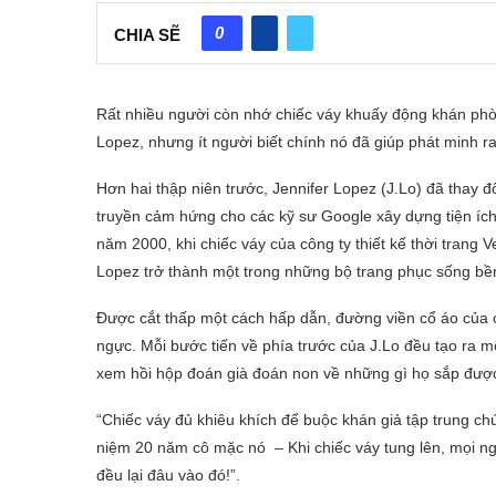
0
CHIA SẼ
Rất nhiều người còn nhớ chiếc váy khuấy động khán phòn
Lopez, nhưng ít người biết chính nó đã giúp phát minh r
Hơn hai thập niên trước, Jennifer Lopez (J.Lo) đã thay đổ
truyền cảm hứng cho các kỹ sư Google xây dựng tiện ích
năm 2000, khi chiếc váy của công ty thiết kế thời trang 
Lopez trở thành một trong những bộ trang phục sống bền b
Được cắt thấp một cách hấp dẫn, đường viền cổ áo của c
ngực. Mỗi bước tiến về phía trước của J.Lo đều tạo ra m
xem hồi hộp đoán già đoán non về những gì họ sắp đượ
“Chiếc váy đủ khiêu khích để buộc khán giả tập trung chú
niệm 20 năm cô mặc nó – Khi chiếc váy tung lên, mọi ng
đều lại đâu vào đó!”.