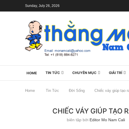
Sunday, July 26, 2026
TIN TỨC
CHUYÊN MỤC
GIẢI TRÍ
HOME
Home
Tin Tức
Đời Sống
Chiếc váy giúp tạo 
CHIẾC VÁY GIÚP TẠO 
biên tập bởi
Editor Mo Nam Cali