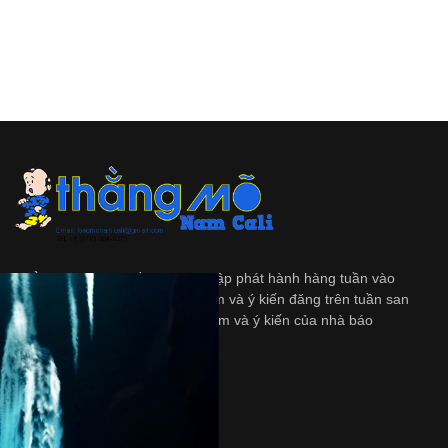
Thằng Mõ
là tập tuần san độc lập phát hành hàng tuần vào
ngày Thứ Bảy. Những quan diểm và ý kiến đăng trên tuần san
này không nhất thiết là quan diểm và ý kiến của nhà báo
và/hoặc là người bảo trợ.