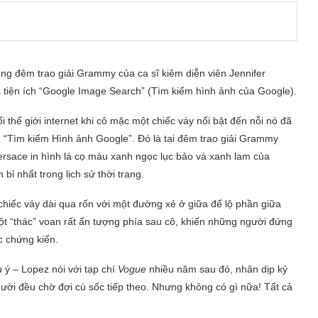
g đêm trao giải Grammy của ca sĩ kiêm diễn viên Jennifer
a tiện ích “Google Image Search” (Tìm kiếm hình ảnh của Google).
i thế giới internet khi cô mặc một chiếc váy nổi bật đến nỗi nó đã
 “Tìm kiếm Hình ảnh Google”. Đó là tại đêm trao giải Grammy
Versace in hình lá cọ màu xanh ngọc lục bảo và xanh lam của
ỉ nhất trong lịch sử thời trang.
hiếc váy dài qua rốn với một đường xẻ ở giữa để lộ phần giữa
ột “thác” voan rất ấn tượng phía sau cô, khiến những người đứng
c chứng kiến.
 ý – Lopez nói với tạp chí
Vogue
nhiều năm sau đó, nhân dịp kỷ
ười đều chờ đợi cú sốc tiếp theo. Nhưng không có gì nữa! Tất cả