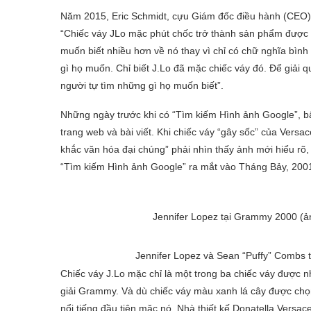
Năm 2015, Eric Schmidt, cựu Giám đốc điều hành (CEO) k
“Chiếc váy JLo mặc phút chốc trở thành sản phẩm được t
muốn biết nhiều hơn về nó thay vì chỉ có chữ nghĩa bìn
gì họ muốn. Chỉ biết J.Lo đã mặc chiếc váy đó. Để giải 
người tự tìm những gì họ muốn biết”.
Những ngày trước khi có “Tìm kiếm Hình ảnh Google”, bấ
trang web và bài viết. Khi chiếc váy “gây sốc” của Vers
khắc văn hóa đại chúng” phải nhìn thấy ảnh mới hiểu rõ,
“Tìm kiếm Hình ảnh Google” ra mắt vào Tháng Bảy, 2001 
Jennifer Lopez tại Grammy 2000 (ả
Jennifer Lopez và Sean “Puffy” Combs
Chiếc váy J.Lo mặc chỉ là một trong ba chiếc váy được
giải Grammy. Và dù chiếc váy màu xanh lá cây được chọn
nổi tiếng đầu tiên mặc nó. Nhà thiết kế Donatella Versac