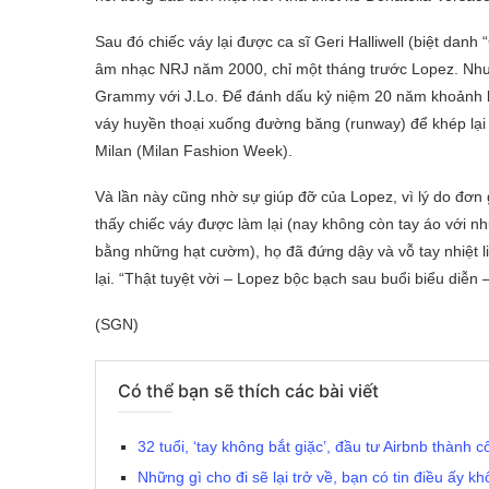
Sau đó chiếc váy lại được ca sĩ Geri Halliwell (biệt danh
âm nhạc NRJ năm 2000, chỉ một tháng trước Lopez. Nhưn
Grammy với J.Lo. Để đánh dấu kỷ niệm 20 năm khoảnh k
váy huyền thoại xuống đường băng (runway) để khép lại b
Milan (Milan Fashion Week).
Và lần này cũng nhờ sự giúp đỡ của Lopez, vì lý do đơn g
thấy chiếc váy được làm lại (nay không còn tay áo với 
bằng những hạt cườm), họ đã đứng dậy và vỗ tay nhiệt 
lại. “Thật tuyệt vời – Lopez bộc bạch sau buổi biểu diễn
(SGN)
Có thể bạn sẽ thích các bài viết
32 tuổi, ‘tay không bắt giặc’, đầu tư Airbnb thành c
Những gì cho đi sẽ lại trở về, bạn có tin điều ấy k