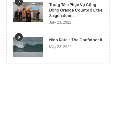
7
Trung Tâm Phục Vụ Cộng
Đồng Orange County ở Little
Saigon được...
July 23, 2022
8
Nino Rota – The Godfather II
May 23, 2022
‘Cha mẹ chính là Phật, là Bồ Tát, là
Dỗ trẻ bằng điện thoại, hậu
Chư...
lường!
August 31, 2023
December 26, 2022