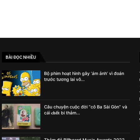
BÀI ĐỌC NHIỀU
Bộ phim hoạt hình gây ‘ám ảnh’ vì đoán
trước tương lai vô...
Câu chuyện cuộc đời “cô Ba Sài Gòn” và
cái 𝐜𝐡ế𝐭 bi thảm...
Thảm đỏ Billboard Music Awards 2022