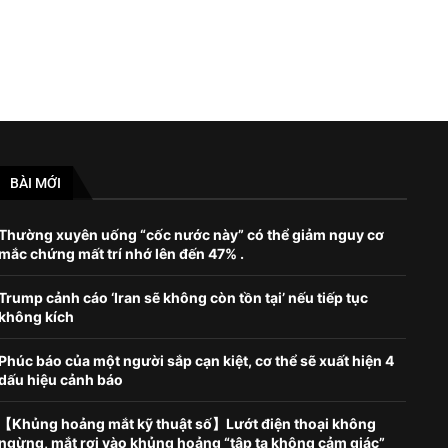
BÀI MỚI
Thường xuyên uống “cốc nước này” có thể giảm nguy cơ
mắc chứng mất trí nhớ lên đến 47% .
Trump cảnh cáo ‘Iran sẽ không còn tồn tại’ nếu tiếp tục
không kích
Phúc báo của một người sắp cạn kiệt, cơ thể sẽ xuất hiện 4
dấu hiệu cảnh báo
【Khủng hoảng mắt kỹ thuật số】Lướt điện thoại không
ngừng, mắt rơi vào khủng hoảng “tập tạ không cảm giác”