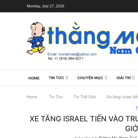
Monday, July 27, 2026
TIN TỨC
CHUYÊN MỤC
GIẢI TRÍ
HOME
Home
Tin Tức
Tin Thế Giới
Xe tăng Israel ti
T
XE TĂNG ISRAEL TIẾN VÀO T
GIỚ
biên tập bởi
Editor Mo Nam Cali