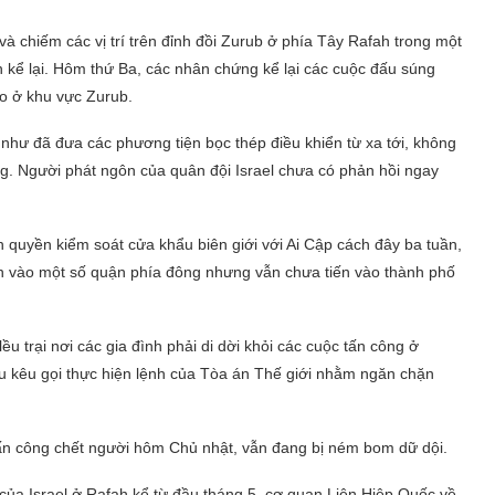
và chiếm các vị trí trên đỉnh đồi Zurub ở phía Tây Rafah trong một
n kể lại. Hôm thứ Ba, các nhân chứng kể lại các cuộc đấu súng
ạo ở khu vực Zurub.
như đã đưa các phương tiện bọc thép điều khiển từ xa tới, không
g. Người phát ngôn của quân đội Israel chưa có phản hồi ngay
h quyền kiểm soát cửa khẩu biên giới với Ai Cập cách đây ba tuần,
ến vào một số quận phía đông nhưng vẫn chưa tiến vào thành phố
u trại nơi các gia đình phải di dời khỏi các cuộc tấn công ở
u kêu gọi thực hiện lệnh của Tòa án Thế giới nhằm ngăn chặn
 tấn công chết người hôm Chủ nhật, vẫn đang bị ném bom dữ dội.
của Israel ở Rafah kể từ đầu tháng 5, cơ quan Liên Hiệp Quốc về