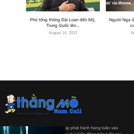
Phó tổng thống Đài Loan đến Mỹ,
Người Nga ở
Trung Quốc lên...
c
August 14, 2023
A
Thằng Mõ
là tập tuần san độc lập phát hành hàng tuần vào