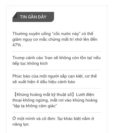
TIN GẦN ĐÂY
Thường xuyên uống “cốc nước này” có thể
giảm nguy cơ mắc chứng mất trí nhớ lên đến
47% .
Trump cảnh cáo ‘Iran sẽ không còn tồn tại’ nếu
tiếp tục không kích
Phúc báo của một người sắp cạn kiệt, cơ thể
sẽ xuất hiện 4 dấu hiệu cảnh báo
【Khủng hoảng mắt kỹ thuật số】Lướt điện
thoại không ngừng, mắt rơi vào khủng hoảng
“tập tạ không cảm giác”
Ở một mình và cô đơn: Sự khác biệt nằm ở
năng lực