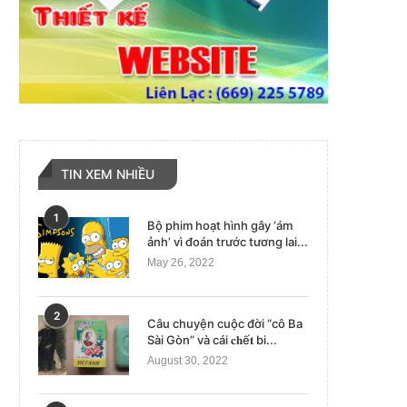
TIN XEM NHIỀU
1
Bộ phim hoạt hình gây ‘ám
ảnh’ vì đoán trước tương lai...
May 26, 2022
2
Câu chuyện cuộc đời “cô Ba
Sài Gòn” và cái 𝐜𝐡ế𝐭 bi...
August 30, 2022