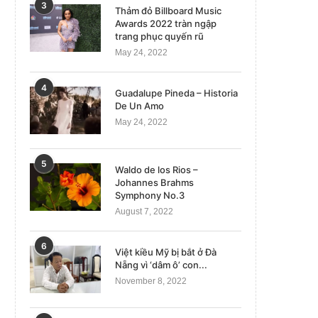
3
Thảm đỏ Billboard Music
Awards 2022 tràn ngập
trang phục quyến rũ
May 24, 2022
4
Guadalupe Pineda – Historia
De Un Amo
May 24, 2022
5
Waldo de los Rios –
Johannes Brahms
Symphony No.3
August 7, 2022
6
Việt kiều Mỹ bị bắt ở Đà
Nẵng vì ‘dâm ô’ con...
November 8, 2022