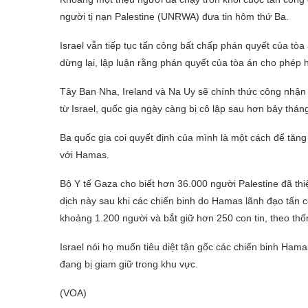
người tị nạn Palestine (UNRWA) đưa tin hôm thứ Ba.
Israel vẫn tiếp tục tấn công bất chấp phán quyết của tò
dừng lại, lập luận rằng phán quyết của tòa án cho phép
Tây Ban Nha, Ireland và Na Uy sẽ chính thức công nhận
từ Israel, quốc gia ngày càng bị cô lập sau hơn bảy thá
Ba quốc gia coi quyết định của mình là một cách để tăng
với Hamas.
Bộ Y tế Gaza cho biết hơn 36.000 người Palestine đã thiệ
dịch này sau khi các chiến binh do Hamas lãnh đạo tấn 
khoảng 1.200 người và bắt giữ hơn 250 con tin, theo thốn
Israel nói họ muốn tiêu diệt tận gốc các chiến binh Ham
đang bị giam giữ trong khu vực.
(VOA)