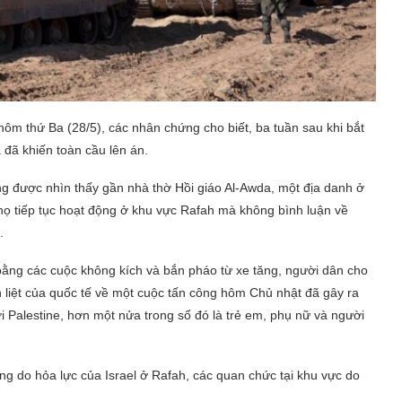
 hôm thứ Ba (28/5), các nhân chứng cho biết, ba tuần sau khi bắt
đã khiến toàn cầu lên án.
g được nhìn thấy gần nhà thờ Hồi giáo Al-Awda, một địa danh ở
 họ tiếp tục hoạt động ở khu vực Rafah mà không bình luận về
.
bằng các cuộc không kích và bắn pháo từ xe tăng, người dân cho
h liệt của quốc tế về một cuộc tấn công hôm Chủ nhật đã gây ra
ười Palestine, hơn một nửa trong số đó là trẻ em, phụ nữ và người
ạng do hỏa lực của Israel ở Rafah, các quan chức tại khu vực do