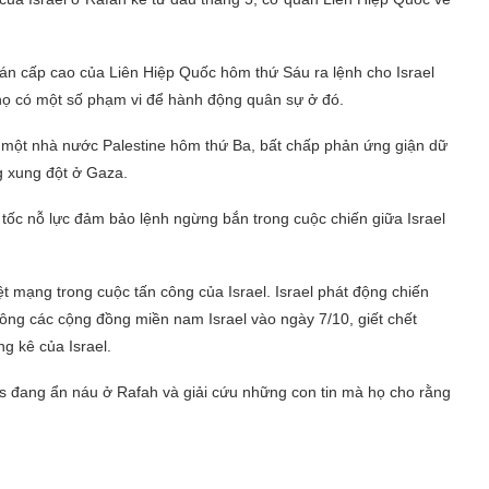
a án cấp cao của Liên Hiệp Quốc hôm thứ Sáu ra lệnh cho Israel
 họ có một số phạm vi để hành động quân sự ở đó.
 một nhà nước Palestine hôm thứ Ba, bất chấp phản ứng giận dữ
ng xung đột ở Gaza.
 tốc nỗ lực đảm bảo lệnh ngừng bắn trong cuộc chiến giữa Israel
t mạng trong cuộc tấn công của Israel. Israel phát động chiến
công các cộng đồng miền nam Israel vào ngày 7/10, giết chết
g kê của Israel.
as đang ẩn náu ở Rafah và giải cứu những con tin mà họ cho rằng