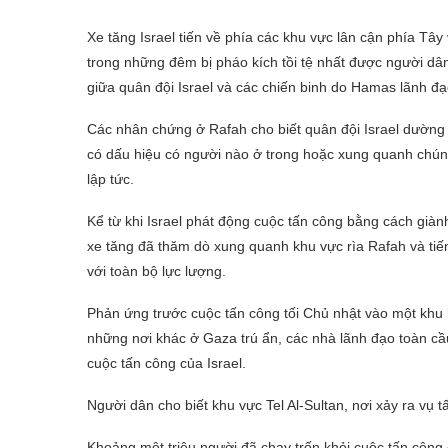
Xe tăng Israel tiến về phía các khu vực lân cận phía Tây 
trong những đêm bị pháo kích tồi tệ nhất được người dâ
giữa quân đội Israel và các chiến binh do Hamas lãnh đ
Các nhân chứng ở Rafah cho biết quân đội Israel dường 
có dấu hiệu có người nào ở trong hoặc xung quanh chún
lập tức.
Kể từ khi Israel phát động cuộc tấn công bằng cách giàn
xe tăng đã thăm dò xung quanh khu vực rìa Rafah và ti
với toàn bộ lực lượng.
Phản ứng trước cuộc tấn công tối Chủ nhật vào một khu lề
những nơi khác ở Gaza trú ẩn, các nhà lãnh đạo toàn cầ
cuộc tấn công của Israel.
Người dân cho biết khu vực Tel Al-Sultan, nơi xảy ra vụ
Khoảng một triệu người đã chạy trốn khỏi cuộc tấn công 