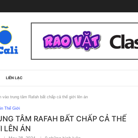
LIÊN LẠC
ến vào trung tâm Rafah bất chấp cả thế giới lên án
in Thế Giới
RUNG TÂM RAFAH BẤT CHẤP CẢ THẾ
I LÊN ÁN
May 28, 2024
0 những bình luận