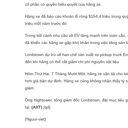
cổ phần có quyền biểu quyết của hãng xe.
Hãng xe đã báo cáo khoản lỗ ròng $154.4 triệu trong qu
triệu một năm trước đó.
Trong bối cảnh nhu cầu về EV tăng mạnh trên toàn cầu, 
đã khiến các hãng xe gặp khó khăn trong việc tăng sản
Lordstown dự trù sẽ hạn chế sản xuất xe pickup truck E
đến khi hãng có thể cắt giảm chi phí nguyên vật liệu.
Hôm Thứ Hai, 7 Tháng Mười Một, hãng xe vận tải cho biế
hơn giá bán dự định. Hãng xe cũng không nhận thấy tỷ su
giảm.
Ông Hightower, tổng giám đốc Lordstown, đặt mục tiêu 
tại.
(AXT)
[qd]
(Nguoi-viet)