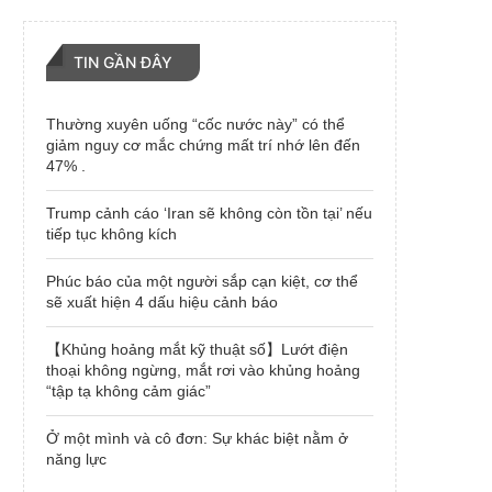
TIN GẦN ĐÂY
Thường xuyên uống “cốc nước này” có thể
giảm nguy cơ mắc chứng mất trí nhớ lên đến
47% .
Trump cảnh cáo ‘Iran sẽ không còn tồn tại’ nếu
tiếp tục không kích
Phúc báo của một người sắp cạn kiệt, cơ thể
sẽ xuất hiện 4 dấu hiệu cảnh báo
【Khủng hoảng mắt kỹ thuật số】Lướt điện
thoại không ngừng, mắt rơi vào khủng hoảng
“tập tạ không cảm giác”
Ở một mình và cô đơn: Sự khác biệt nằm ở
năng lực