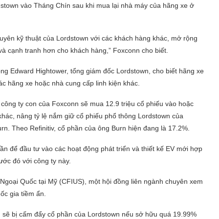
dstown vào Tháng Chín sau khi mua lại nhà máy của hãng xe ở
 nguyên kỹ thuật của Lordstown với các khách hàng khác, mở rộng
 và cạnh tranh hơn cho khách hàng,” Foxconn cho biết.
 ông Edward Hightower, tổng giám đốc Lordstown, cho biết hãng xe
c hãng xe hoặc nhà cung cấp linh kiện khác.
 công ty con của Foxconn sẽ mua 12.9 triệu cổ phiếu vào hoặc
khác, nâng tỷ lệ nắm giữ cổ phiếu phổ thông Lordstown của
n. Theo Refinitiv, cổ phần của ông Burn hiện đang là 17.2%.
ần để đầu tư vào các hoạt động phát triển và thiết kế EV mới hợp
ước đó với công ty này.
Ngoại Quốc tại Mỹ (CFIUS), một hội đồng liên ngành chuyên xem
ốc gia tiềm ẩn.
 sẽ bị cấm đẩy cổ phần của Lordstown nếu sở hữu quá 19.99%