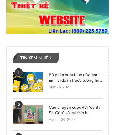
TIN XEM NHIỀU
1
Bộ phim hoạt hình gây ‘ám
ảnh’ vì đoán trước tương lai...
May 26, 2022
2
Câu chuyện cuộc đời “cô Ba
Sài Gòn” và cái 𝐜𝐡ế𝐭 bi...
August 30, 2022