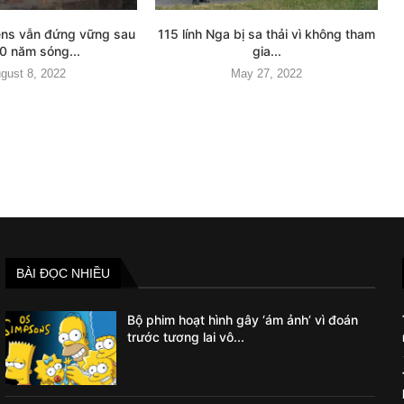
ens vẫn đứng vững sau
115 lính Nga bị sa thải vì không tham
0 năm sóng...
gia...
gust 8, 2022
May 27, 2022
BÀI ĐỌC NHIỀU
Bộ phim hoạt hình gây ‘ám ảnh’ vì đoán
trước tương lai vô...