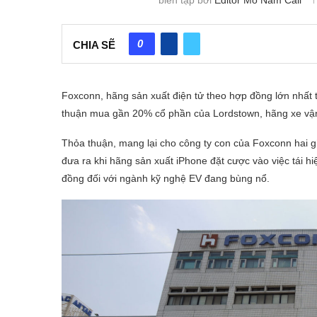
0
CHIA SẼ
Foxconn, hãng sản xuất điện tử theo hợp đồng lớn nhất t
thuận mua gần 20% cổ phần của Lordstown, hãng xe vận tả
Thỏa thuận, mang lại cho công ty con của Foxconn hai g
đưa ra khi hãng sản xuất iPhone đặt cược vào việc tái hi
đồng đối với ngành kỹ nghệ EV đang bùng nổ.