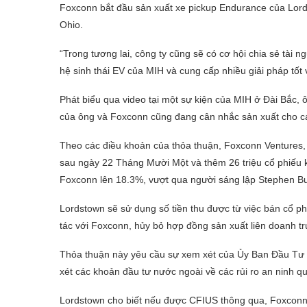
Foxconn bắt đầu sản xuất xe pickup Endurance của Lor
Ohio.
“Trong tương lai, công ty cũng sẽ có cơ hội chia sẻ tài
hệ sinh thái EV của MIH và cung cấp nhiều giải pháp tốt
Phát biểu qua video tại một sự kiện của MIH ở Đài Bắc,
của ông và Foxconn cũng đang cân nhắc sản xuất cho cá
Theo các điều khoản của thỏa thuận, Foxconn Ventures,
sau ngày 22 Tháng Mười Một và thêm 26 triệu cổ phiếu 
Foxconn lên 18.3%, vượt qua người sáng lập Stephen Bur
Lordstown sẽ sử dụng số tiền thu được từ việc bán cổ ph
tác với Foxconn, hủy bỏ hợp đồng sản xuất liên doanh tr
Thỏa thuận này yêu cầu sự xem xét của Ủy Ban Đầu Tư 
xét các khoản đầu tư nước ngoài về các rủi ro an ninh qu
Lordstown cho biết nếu được CFIUS thông qua, Foxconn