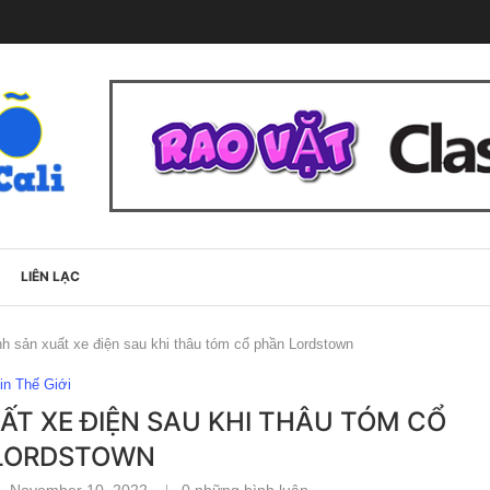
LIÊN LẠC
 sản xuất xe điện sau khi thâu tóm cổ phần Lordstown
in Thế Giới
T XE ĐIỆN SAU KHI THÂU TÓM CỔ
LORDSTOWN
November 10, 2022
0 những bình luận