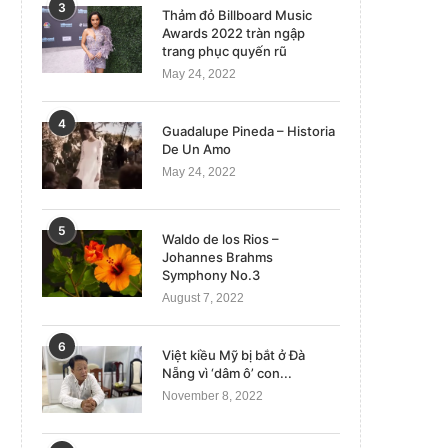
3
Thảm đỏ Billboard Music
Awards 2022 tràn ngập
trang phục quyến rũ
May 24, 2022
4
Guadalupe Pineda – Historia
De Un Amo
May 24, 2022
5
Waldo de los Rios –
Johannes Brahms
Symphony No.3
August 7, 2022
6
Việt kiều Mỹ bị bắt ở Đà
Nẵng vì ‘dâm ô’ con...
November 8, 2022