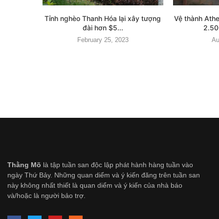
Tỉnh nghèo Thanh Hóa lại xây tượng
Vệ thành Ath
đài hơn $5...
2.50
February 25, 2023
Au
Thằng Mõ
là tập tuần san độc lập phát hành hàng tuần vào
ngày Thứ Bảy. Những quan diểm và ý kiến đăng trên tuần san
này không nhất thiết là quan diểm và ý kiến của nhà báo
và/hoặc là người bảo trợ.