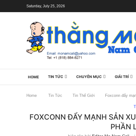
Saturday, July 25, 2026
TIN TỨC
CHUYÊN MỤC
GIẢI TRÍ
HOME
Home
Tin Tức
Tin Thế Giới
Foxconn đẩy mạnh
T
FOXCONN ĐẨY MẠNH SẢN XUẤ
PHẦN 
biên tập bởi
Editor Mo Nam Cali