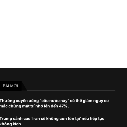
Chính trị gia đối lập Navalny chỉ trích
Đối tác Apple tuyển dụng s
Google và...
‘khổng lồ’ công...
June 11, 2022
September 7, 2023
BÀI MỚI
Thường xuyên uống “cốc nước này” có thể giảm nguy cơ
mắc chứng mất trí nhớ lên đến 47% .
Trump cảnh cáo ‘Iran sẽ không còn tồn tại’ nếu tiếp tục
không kích