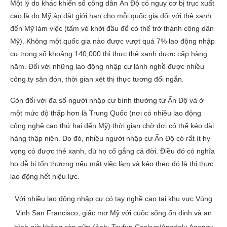
Một lý do khác khiến số công dân Ấn Độ có nguy cơ bị trục xuất
cao là do Mỹ áp đặt giới hạn cho mỗi quốc gia đối với thẻ xanh
đến Mỹ làm việc (tấm vé khởi đầu để có thể trở thành công dân
Mỹ). Không một quốc gia nào được vượt quá 7% lao động nhập
cư trong số khoảng 140,000 thị thực thẻ xanh được cấp hàng
năm. Đối với những lao động nhập cư lành nghề được nhiều
công ty săn đón, thời gian xét thị thực tương đối ngắn.
Còn đối với đa số người nhập cư bình thường từ Ấn Độ và ở
một mức độ thấp hơn là Trung Quốc (nơi có nhiều lao động
công nghệ cao thứ hai đến Mỹ) thời gian chờ đợi có thể kéo dài
hàng thập niên. Do đó, nhiều người nhập cư Ấn Độ có rất ít hy
vọng có được thẻ xanh, dù họ cố gắng cả đời. Điều đó có nghĩa
họ dễ bị tổn thương nếu mất việc làm và kéo theo đó là thị thực
lao động hết hiệu lực.
Với nhiều lao động nhập cư có tay nghề cao tại khu vực Vùng
Vịnh San Francisco, giấc mơ Mỹ với cuộc sống ổn định và an