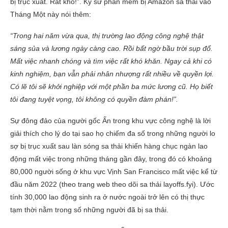
bị trục xuất. Rất khó!”. Kỹ sư phần mềm bị Amazon sa thải vào
Tháng Một này nói thêm:
“Trong hai năm vừa qua, thị trường lao động công nghệ thật
sáng sủa và lương ngày càng cao. Rồi bất ngờ bầu trời sụp đổ.
Mất việc nhanh chóng và tìm việc rất khó khăn. Ngay cả khi có
kinh nghiệm, bạn vẫn phải nhân nhượng rất nhiều về quyền lợi.
Có lẽ tôi sẽ khởi nghiệp với một phần ba mức lương cũ. Họ biết
tôi đang tuyệt vọng, tôi không có quyền đàm phán!”.
Sự đông đảo của người gốc Ấn trong khu vực công nghệ là lời
giải thích cho lý do tại sao họ chiếm đa số trong những người lo
sợ bị trục xuất sau làn sóng sa thải khiến hàng chục ngàn lao
động mất việc trong những tháng gần đây, trong đó có khoảng
80,000 người sống ở khu vực Vịnh San Francisco mất việc kể từ
đầu năm 2022 (theo trang web theo dõi sa thải layoffs.fyi). Ước
tính 30,000 lao động sinh ra ở nước ngoài trở lên có thị thực
tạm thời nằm trong số những người đã bị sa thải.