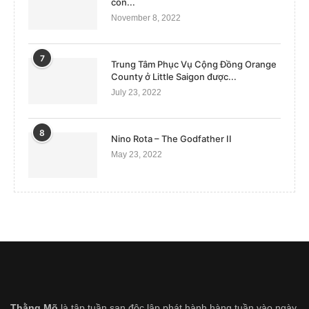
con...
November 8, 2022
7
Trung Tâm Phục Vụ Cộng Đồng Orange
County ở Little Saigon được...
July 23, 2022
8
Nino Rota – The Godfather II
May 23, 2022
Thằng Mõ
là tập tuần san độc lập phát hành hàng tuần vào ngày