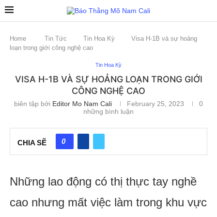
Home
Tin Tức
Tin Hoa Kỳ
Visa H-1B và sự hoảng
loạn trong giới công nghệ cao
Tin Hoa Kỳ
VISA H-1B VÀ SỰ HOẢNG LOẠN TRONG GIỚI
CÔNG NGHỆ CAO
biên tập bởi
Editor Mo Nam Cali
February 25, 2023
0
những bình luận
0
CHIA SẼ
Những lao động có thị thực tay nghề
cao nhưng mất việc làm trong khu vực