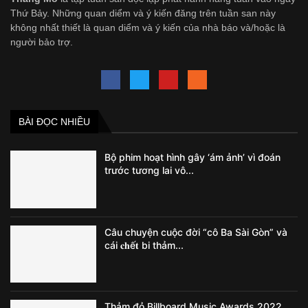
Thứ Bảy. Những quan diểm và ý kiến đăng trên tuần san này
không nhất thiết là quan diểm và ý kiến của nhà báo và/hoặc là
người bảo trợ.
BÀI ĐỌC NHIỀU
Bộ phim hoạt hình gây ‘ám ảnh’ vì đoán
trước tương lai vô...
Câu chuyện cuộc đời “cô Ba Sài Gòn” và
cái 𝐜𝐡ế𝐭 bi thảm...
Thảm đỏ Billboard Music Awards 2022