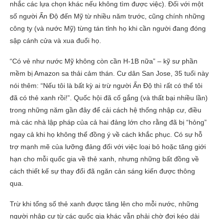
nhắc các lựa chọn khác nếu không tìm được việc). Đối với một
số người Ấn Độ đến Mỹ từ nhiều năm trước, cũng chính những
công ty (và nước Mỹ) từng tán tỉnh họ khi cần người đang đóng
sập cánh cửa và xua đuổi họ.
“Có vẻ như nước Mỹ không còn cần H-1B nữa” – kỹ sư phần
mềm bị Amazon sa thải cảm thán. Cư dân San Jose, 35 tuổi này
nói thêm: “Nếu tôi là bất kỳ ai trừ người Ấn Độ thì rất có thể tôi
đã có thẻ xanh rồi!”. Quốc hội đã cố gắng (và thất bại nhiều lần)
trong những năm gần đây để cải cách hệ thống nhập cư, điều
mà các nhà lập pháp của cả hai đảng lớn cho rằng đã bị “hỏng”
ngay cả khi họ không thể đồng ý về cách khắc phục. Có sự hỗ
trợ mạnh mẽ của lưỡng đảng đối với việc loại bỏ hoặc tăng giới
hạn cho mỗi quốc gia về thẻ xanh, nhưng những bất đồng về
cách thiết kế sự thay đổi đã ngăn cản sáng kiến được thông
qua.
Trừ khi tổng số thẻ xanh được tăng lên cho mỗi nước, những
người nhập cư từ các quốc gia khác vẫn phải chờ đợi kéo dài