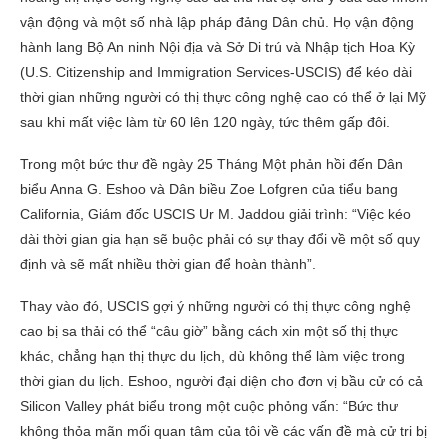
vận động và một số nhà lập pháp đảng Dân chủ. Họ vận động
hành lang Bộ An ninh Nội địa và Sở Di trú và Nhập tịch Hoa Kỳ
(U.S. Citizenship and Immigration Services-USCIS) để kéo dài
thời gian những người có thị thực công nghệ cao có thể ở lại Mỹ
sau khi mất việc làm từ 60 lên 120 ngày, tức thêm gấp đôi.
Trong một bức thư đề ngày 25 Tháng Một phản hồi đến Dân
biểu Anna G. Eshoo và Dân biều Zoe Lofgren của tiểu bang
California, Giám đốc USCIS Ur M. Jaddou giải trình: “Việc kéo
dài thời gian gia hạn sẽ buộc phải có sự thay đổi về một số quy
định và sẽ mất nhiều thời gian để hoàn thành”.
Thay vào đó, USCIS gợi ý những người có thị thực công nghệ
cao bị sa thải có thể “câu giờ” bằng cách xin một số thị thực
khác, chẳng hạn thị thực du lịch, dù không thể làm việc trong
thời gian du lịch. Eshoo, người đại diện cho đơn vị bầu cử có cả
Silicon Valley phát biểu trong một cuộc phỏng vấn: “Bức thư
không thỏa mãn mối quan tâm của tôi về các vấn đề mà cử tri bị