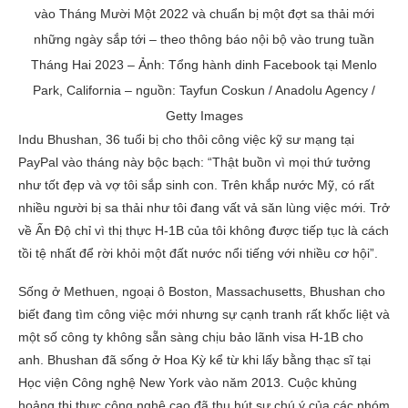
vào Tháng Mười Một 2022 và chuẩn bị một đợt sa thải mới
những ngày sắp tới – theo thông báo nội bộ vào trung tuần
Tháng Hai 2023 – Ảnh: Tổng hành dinh Facebook tại Menlo
Park, California – nguồn: Tayfun Coskun / Anadolu Agency /
Getty Images
Indu Bhushan, 36 tuổi bị cho thôi công việc kỹ sư mạng tại
PayPal vào tháng này bộc bạch: “Thật buồn vì mọi thứ tưởng
như tốt đẹp và vợ tôi sắp sinh con. Trên khắp nước Mỹ, có rất
nhiều người bị sa thải như tôi đang vất vả săn lùng việc mới. Trở
về Ấn Độ chỉ vì thị thực H-1B của tôi không được tiếp tục là cách
tồi tệ nhất để rời khỏi một đất nước nổi tiếng với nhiều cơ hội”.
Sống ở Methuen, ngoại ô Boston, Massachusetts, Bhushan cho
biết đang tìm công việc mới nhưng sự cạnh tranh rất khốc liệt và
một số công ty không sẵn sàng chịu bảo lãnh visa H-1B cho
anh. Bhushan đã sống ở Hoa Kỳ kể từ khi lấy bằng thạc sĩ tại
Học viện Công nghệ New York vào năm 2013. Cuộc khủng
hoảng thị thực công nghệ cao đã thu hút sự chú ý của các nhóm