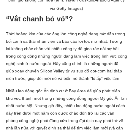
bình giờ không còn nữa (ảnh: Tayfun Coskun/Anadolu Agency
via Getty Images)
“Vắt chanh bỏ vỏ”?
Thời hoàng kim của các ông lớn công nghệ đang mờ dần trong
bối cảnh sa thải nhân viên và báo cáo lợi tức mờ nhạt. Tương
lai không chắc chắn với nhiều công ty đã gieo rắc nỗi sợ hãi
trong cộng đồng những người đang làm việc trong lĩnh vực công
nghệ sinh ở nước ngoài. Đây cũng chính là những người đã
giúp xoay chuyển Silicon Valley từ vụ sụp đổ dot-com hai thập
niên trước, giúp đổi mới nó và biến nó thành “lò ấp” việc làm.
Nhiều lao động gốc Ấn định cư ở Bay Area đã giúp phát triển
khu vực thành một trong những cộng đồng người Mỹ gốc Ấn lớn
nhất nước Mỹ. Nhưng giờ đây, nhiều lao động nước ngoài cách
đây trên dưới một năm còn được chào đón trở lại các văn
phòng công nghệ phải đóng cửa trong đại dịch nay phải trở về
nhà lần nữa với quyết định sa thải để tìm việc làm mới (và cân