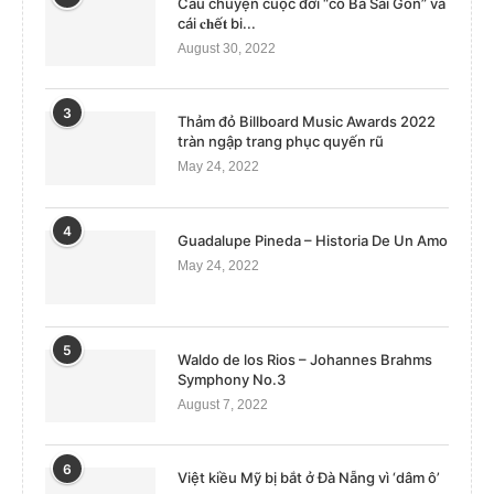
Câu chuyện cuộc đời “cô Ba Sài Gòn” và
cái 𝐜𝐡ế𝐭 bi...
August 30, 2022
3
Thảm đỏ Billboard Music Awards 2022
tràn ngập trang phục quyến rũ
May 24, 2022
4
Guadalupe Pineda – Historia De Un Amo
May 24, 2022
5
Waldo de los Rios – Johannes Brahms
Symphony No.3
August 7, 2022
6
Việt kiều Mỹ bị bắt ở Đà Nẵng vì ‘dâm ô’