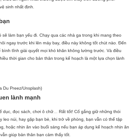
ệ sinh nhất định.
 bạn
ó sẽ làm bạn yếu đi. Chạy qua các nhà ga trong khi mang theo
hôi ngay trước khi lên máy bay, điều này không tốt chút nào. Đến
ể bình tĩnh giải quyết mọi khó khăn không lường trước. Và điều
hiều thời gian cho bản thân trong kế hoạch là một lựa chọn lành
lla Du Preez/Unsplash)
quen lành mạnh
ể dục, đọc sách, chơi ô chữ… Rất tốt! Cố gắng giữ những thói
y leo núi, hay gặp bạn bè, khi trở về phòng, bạn vẫn có thể tập
áng, hoặc nhịn ăn vào buổi sáng nếu bạn áp dụng kế hoạch nhịn ăn
vẫn giúp bản thân bạn cảm thấy tốt.