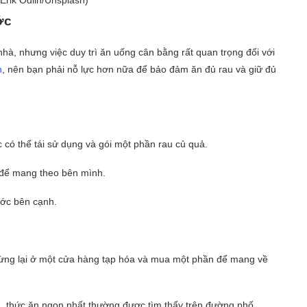
ớc
nhà, nhưng việc duy trì ăn uống cân bằng rất quan trọng đối với
n
, nên bạn phải nỗ lực hơn nữa để bảo đảm ăn đủ rau và giữ đủ
có thể tái sử dụng và gói một phần rau củ quả.
c để mang theo bên mình.
ước bên cạnh.
dừng lại ở một cửa hàng tạp hóa và mua một phần để mang về
, thức ăn ngon nhất thường được tìm thấy trên đường phố.