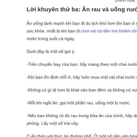
Lời khuyên thứ ba: Ăn rau và uống nư
Ăn uống lành mạnh khi bạn đi du lịch khó hơn khi bạn ở 
sức khỏe, nhất là khi bạn
đi chơi với túi tiền hơi khiêm tố
nước trong suốt cả ngày.
Dưới đây là một số gợi ý:
-Trên chuyến bay của bạn, hãy mang theo một chai nước 
-Khi bạn ổn định chỗ ở, hãy luôn mua một vài chai nướ
-Không có gì tệ hơn là khát vào ban đêm và không có n
-Mỗi khi ngồi ăn, gọi một phần rau, uống một ly nước.
-Nếu bạn không có đủ rau trong bữa ăn của mình, hãy 
phòng. Lấy một số trái cây.
C-ẩn thận với thức ăn đường phố. Ở một số nền văn hóa