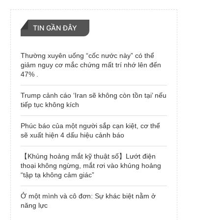
TIN GẦN ĐÂY
Thường xuyên uống “cốc nước này” có thể
giảm nguy cơ mắc chứng mất trí nhớ lên đến
47% .
Trump cảnh cáo ‘Iran sẽ không còn tồn tại’ nếu
tiếp tục không kích
Phúc báo của một người sắp cạn kiệt, cơ thể
sẽ xuất hiện 4 dấu hiệu cảnh báo
【Khủng hoảng mắt kỹ thuật số】Lướt điện
thoại không ngừng, mắt rơi vào khủng hoảng
“tập tạ không cảm giác”
Ở một mình và cô đơn: Sự khác biệt nằm ở
năng lực