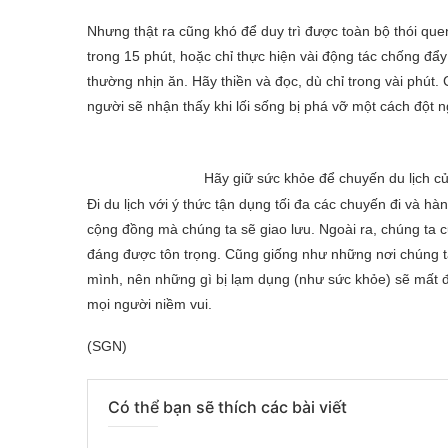
Nhưng thật ra cũng khó để duy trì được toàn bộ thói quen
trong 15 phút, hoặc chỉ thực hiện vài động tác chống đ
thường nhịn ăn. Hãy thiền và đọc, dù chỉ trong vài phút.
người sẽ nhận thấy khi lối sống bị phá vỡ một cách đột 
Hãy giữ sức khỏe để chuyến du lịch c
Đi du lịch với ý thức tận dụng tối đa các chuyến đi và h
cộng đồng mà chúng ta sẽ giao lưu. Ngoài ra, chúng ta c
đáng được tôn trọng. Cũng giống như những nơi chúng t
mình, nên những gì bị lạm dụng (như sức khỏe) sẽ mất đ
mọi người niềm vui.
(SGN)
Có thể bạn sẽ thích các bài viết