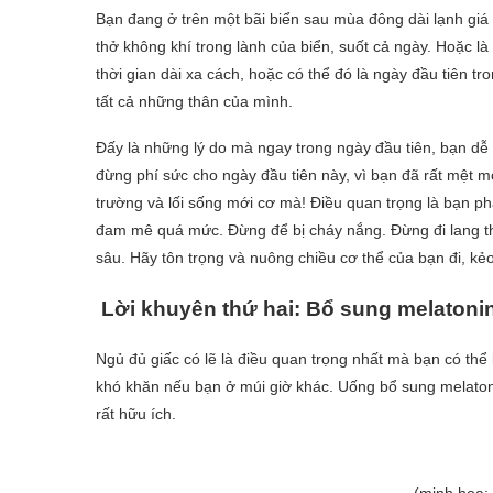
Bạn đang ở trên một bãi biển sau mùa đông dài lạnh giá 
thở không khí trong lành của biển, suốt cả ngày. Hoặc 
thời gian dài xa cách, hoặc có thể đó là ngày đầu tiên tro
tất cả những thân của mình.
Đấy là những lý do mà ngay trong ngày đầu tiên, bạn dễ
đừng phí sức cho ngày đầu tiên này, vì bạn đã rất mệt m
trường và lối sống mới cơ mà! Điều quan trọng là bạn p
đam mê quá mức. Đừng để bị cháy nắng. Đừng đi lang th
sâu. Hãy tôn trọng và nuông chiều cơ thể của bạn đi, kẻo 
Lời khuyên thứ hai: Bổ sung melatoni
Ngủ đủ giấc có lẽ là điều quan trọng nhất mà bạn có thể
khó khăn nếu bạn ở múi giờ khác. Uống bổ sung melatonin
rất hữu ích.
(minh họa: 