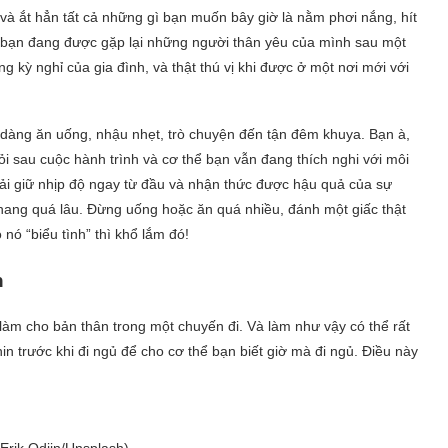
và ắt hẳn tất cả những gì bạn muốn bây giờ là nằm phơi nắng, hít
là bạn đang được gặp lại những người thân yêu của mình sau một
ng kỳ nghỉ của gia đình, và thật thú vị khi được ở một nơi mới với
 dàng ăn uống, nhậu nhẹt, trò chuyện đến tận đêm khuya. Bạn à,
ỏi sau cuộc hành trình và cơ thể bạn vẫn đang thích nghi với môi
hải giữ nhịp độ ngay từ đầu và nhận thức được hậu quả của sự
ang quá lâu. Đừng uống hoặc ăn quá nhiều, đánh một giấc thật
nó “biểu tình” thì khổ lắm đó!
n
 làm cho bản thân trong một chuyến đi. Và làm như vậy có thể rất
 trước khi đi ngủ để cho cơ thể bạn biết giờ mà đi ngủ. Điều này
Erik Odiin/Unsplash)