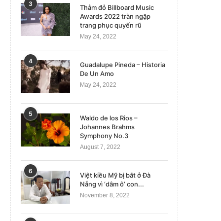
3
Thảm đỏ Billboard Music
Awards 2022 tràn ngập
trang phục quyến rũ
May 24, 2022
4
Guadalupe Pineda – Historia
De Un Amo
May 24, 2022
5
Waldo de los Rios –
Johannes Brahms
Symphony No.3
August 7, 2022
6
Việt kiều Mỹ bị bắt ở Đà
Nẵng vì ‘dâm ô’ con...
November 8, 2022