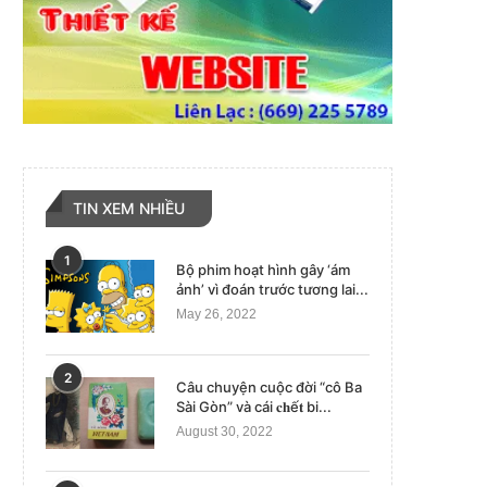
TIN XEM NHIỀU
1
Bộ phim hoạt hình gây ‘ám
ảnh’ vì đoán trước tương lai...
May 26, 2022
2
Câu chuyện cuộc đời “cô Ba
Sài Gòn” và cái 𝐜𝐡ế𝐭 bi...
August 30, 2022