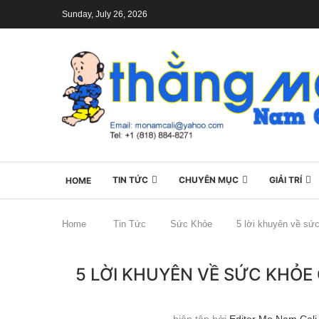
Sunday, July 26, 2026
TIN TỨC
CHUYÊN MỤC
GIẢI TRÍ
HOME
Home
Tin Tức
Sức Khỏe
5 lời khuyên về sứ
5 LỜI KHUYÊN VỀ SỨC KHỎ
biên tập bởi
Editor Mo Nam Cali