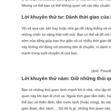
Nhưng cơ thể bạn có thể không quen với các tiêu chuẩn v
Lời khuyên thứ tư: Dành thời gian của
Vội vã qua các sân bay hoặc nhà ga rất căng thẳng và n
những chiếc túi nặng thật mệt mỏi. Bạn có thể sẽ đổ mồ 
sớm nửa tiếng giúp bạn thư giãn và có nhiều thời gian đ
này không chỉ đúng với phương tiện di chuyển, vì dành n
mạnh trong suốt chuyến đi của bạn.
(ành: Prisci
Lời khuyên thứ năm: Giữ những thói 
Bạn có những thói quen lành mạnh khi ở nhà, như tập th
quen này khi bạn đi chơi xa. Ngoài thời gian tắm biển, ha
thể dục và thiền định, tắm nước lạnh (hoặc nóng), ăn s
gián đoạn, đọc sách,… Dù đó là gì, những thói quen này 