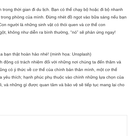
 trong thời gian đi du lịch. Bạn có thể chạy bộ hoặc đi bộ nhanh
ẩy trong phòng của mình. Đừng nhét đồ ngọt vào bữa sáng nếu bạn
 Con người là những sinh vật có thói quen và cơ thể con
ngột, không như diễn ra bình thường, “nó” sẽ phản ứng ngay!
ủa bạn thật hoàn hảo nhé! (minh họa: Unsplash)
ành động có trách nhiệm đối với những nơi chúng ta đến thăm và
ũng có ý thức về cơ thể của chính bản thân mình, một cơ thể
a yêu thích; hạnh phúc phụ thuộc vào chính những lựa chọn của
i, và những gì được quan tâm và bảo vệ sẽ tiếp tục mang lại cho