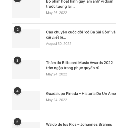
Bộ phim hoạt hình gây ‘ám ảnh’ vì đoán
trước tương lai...
May 26, 2022
2
Câu chuyện cuộc đời “cô Ba Sài Gòn” và
cái 𝐜𝐡ế𝐭 bi...
August 30, 2022
3
Thảm đỏ Billboard Music Awards 2022
tràn ngập trang phục quyến rũ
May 24, 2022
4
Guadalupe Pineda – Historia De Un Amo
May 24, 2022
5
Waldo de los Rios – Johannes Brahms