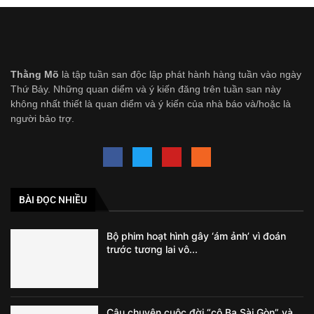
Thằng Mõ
là tập tuần san độc lập phát hành hàng tuần vào ngày
Thứ Bảy. Những quan diểm và ý kiến đăng trên tuần san này
không nhất thiết là quan diểm và ý kiến của nhà báo và/hoặc là
người bảo trợ.
BÀI ĐỌC NHIỀU
Bộ phim hoạt hình gây ‘ám ảnh’ vì đoán
trước tương lai vô...
Câu chuyện cuộc đời “cô Ba Sài Gòn” và