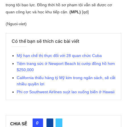
trọng tội bạo lực. Đồng thời hồ sơ phạm tội vẫn sẽ được cơ
quan công lực và học khu tiếp cận.
(MPL)
[qd]
(Nguoi-viet)
Có thể bạn sẽ thích các bài viết
Mỹ hạn chế thị thực đối với 28 quan chức Cuba
Tiệm trang sức ở Newport Beach bị cướp đồng hồ hơn
$250,000
California thiếu hàng tỷ Mỹ kim trong ngân sách, sẽ cắt
nhiều quyền lợi
Phi cơ Southwest Airlines suýt lao xuống biển ở Hawaii
0
CHIA SẼ