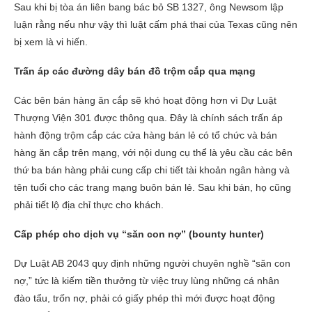
Sau khi bị tòa án liên bang bác bỏ SB 1327, ông Newsom lập
luận rằng nếu như vậy thì luật cấm phá thai của Texas cũng nên
bị xem là vi hiến.
Trấn áp các đường dây bán đồ trộm cắp qua mạng
Các bên bán hàng ăn cắp sẽ khó hoạt động hơn vì Dự Luật
Thượng Viện 301 được thông qua. Đây là chính sách trấn áp
hành động trộm cắp các cửa hàng bán lẻ có tổ chức và bán
hàng ăn cắp trên mạng, với nội dung cụ thể là yêu cầu các bên
thứ ba bán hàng phải cung cấp chi tiết tài khoản ngân hàng và
tên tuổi cho các trang mạng buôn bán lẻ. Sau khi bán, họ cũng
phải tiết lộ địa chỉ thực cho khách.
Cấp phép cho dịch vụ “săn con nợ” (bounty hunter)
Dự Luật AB 2043 quy định những người chuyên nghề “săn con
nợ,” tức là kiếm tiền thưởng từ việc truy lùng những cá nhân
đào tẩu, trốn nợ, phải có giấy phép thì mới được hoạt động