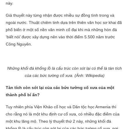
này.
Giả thuyết này từng nhận được nhiều sự đồng tình trong và
ngoài nước. Thuật chiêm tinh dựa trên thiên văn học sơ khai đã
phổ biến ở một số nền văn minh cổ đại khi mà những hòn đá
‘biết nói’ được xây dựng nên vào thời điểm 5.500 năm trước
Công Nguyên.
Những khối đá khổng lồ là cấu trúc còn sót lại có thể là tàn tích
của các bức tường cổ xưa. (Ảnh: Wikipedia)
Tàn tích còn sót lại của các bức tường cổ xưa của một
thành phố bí ẩn?
Tuy nhiên phía Viện Khảo cổ học và Dân tộc học Armenia thì
cho rằng nó là một khu định cư cổ xưa, có nhiều đặc điểm của
một khu lăng mộ. Theo lý thuyết thứ 2 này, những khối đá
khổng lồ là cấu trúc còn sót lại của các bức tường cổ xưa, nơi