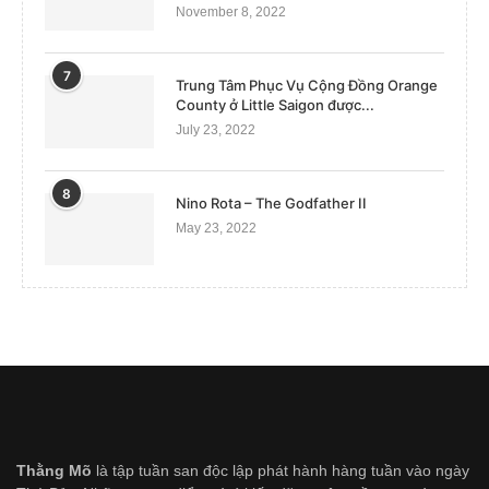
November 8, 2022
7
Trung Tâm Phục Vụ Cộng Đồng Orange
County ở Little Saigon được...
July 23, 2022
8
Nino Rota – The Godfather II
May 23, 2022
Thằng Mõ
là tập tuần san độc lập phát hành hàng tuần vào ngày