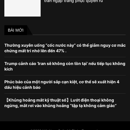
tràn ngập trang phục quyến rũ
BÀI MỚI
Thường xuyên uống “cốc nước này” có thể giảm nguy cơ mắc
chứng mất trí nhớ lên đến 47% .
Trump cảnh cáo ‘Iran sẽ không còn tồn tại’ nếu tiếp tục không
kích
Phúc báo của một người sắp cạn kiệt, cơ thể sẽ xuất hiện 4
dấu hiệu cảnh báo
【Khủng hoảng mắt kỹ thuật số】Lướt điện thoại không
ngừng, mắt rơi vào khủng hoảng “tập tạ không cảm giác”