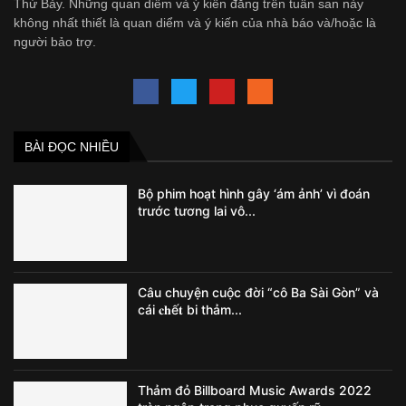
Thứ Bảy. Những quan diểm và ý kiến đăng trên tuần san này
không nhất thiết là quan diểm và ý kiến của nhà báo và/hoặc là
người bảo trợ.
BÀI ĐỌC NHIỀU
Bộ phim hoạt hình gây ‘ám ảnh’ vì đoán
trước tương lai vô...
Câu chuyện cuộc đời “cô Ba Sài Gòn” và
cái 𝐜𝐡ế𝐭 bi thảm...
Thảm đỏ Billboard Music Awards 2022