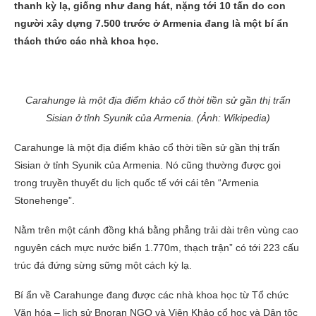
thanh kỳ lạ, giống như đang hát, nặng tới 10 tấn do con
người xây dựng 7.500 trước ở Armenia đang là một bí ẩn
thách thức các nhà khoa học.
Carahunge là một địa điểm khảo cổ thời tiền sử gần thị trấn
Sisian ở tỉnh Syunik của Armenia. (Ảnh: Wikipedia)
Carahunge là một địa điểm khảo cổ thời tiền sử gần thị trấn
Sisian ở tỉnh Syunik của Armenia. Nó cũng thường được gọi
trong truyền thuyết du lịch quốc tế với cái tên “Armenia
Stonehenge”.
Nằm trên một cánh đồng khá bằng phẳng trải dài trên vùng cao
nguyên cách mực nước biển 1.770m, thạch trận” có tới 223 cấu
trúc đá đứng sừng sững một cách kỳ lạ.
Bí ẩn về Carahunge đang được các nhà khoa học từ Tổ chức
Văn hóa – lịch sử Bnoran NGO và Viện Khảo cổ học và Dân tộc