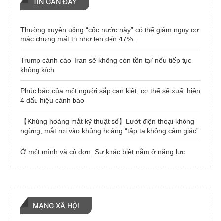
TIN GẦN ĐÂY
Thường xuyên uống “cốc nước này” có thể giảm nguy cơ
mắc chứng mất trí nhớ lên đến 47% .
Trump cảnh cáo ‘Iran sẽ không còn tồn tại’ nếu tiếp tục
không kích
Phúc báo của một người sắp cạn kiệt, cơ thể sẽ xuất hiện
4 dấu hiệu cảnh báo
【Khủng hoảng mắt kỹ thuật số】Lướt điện thoại không
ngừng, mắt rơi vào khủng hoảng “tập tạ không cảm giác”
Ở một mình và cô đơn: Sự khác biệt nằm ở năng lực
MẠNG XÃ HỘI