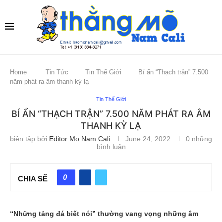
Home
Tin Tức
Tin Thế Giới
Bí ẩn “Thạch trận” 7.500
năm phát ra âm thanh kỳ lạ
Tin Thế Giới
BÍ ẨN “THẠCH TRẬN” 7.500 NĂM PHÁT RA ÂM
THANH KỲ LẠ
biên tập bởi
Editor Mo Nam Cali
June 24, 2022
0 những
bình luận
0
CHIA SẼ
“Những tảng đá biết nói” thường vang vọng những âm