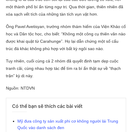
một thành phố bí ẩn từng ngự trị. Qua thời gian, thiên nhiên đã
xóa sạch vết tích của những tàn tích vụn vặt hơn.
Ông Pavel Avetisyan, trưởng nhóm thám hiểm của Viện Khảo cổ
học và Dân tộc học, cho biết: “Không một công cụ thiên văn nào
được khai quật từ Carahunge”. Họ lại dẫn chứng một số cấu
trúc đá khác không phù hợp với bất kỳ ngôi sao nào.
Tuy nhiên, cuối cùng cả 2 nhóm đã quyết định tạm dẹp cuộc
tranh cãi, cùng nhau hợp tác để tìm ra bí ẩn thật sự về “thạch
trận” kỳ dị này.
Nguồn: NTDVN
Có thể bạn sẽ thích các bài viết
Mỹ đưa công ty sản xuất phi cơ không người lái Trung
Quốc vào danh sách đen