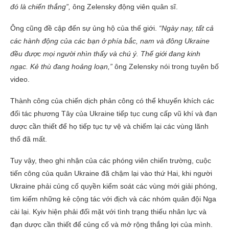
đó là chiến thắng”,
ông Zelensky động viên quân sĩ.
Ông cũng đề cập đến sự ủng hộ của thế giới.
“Ngày nay, tất cả
các hành động của các bạn ở phía bắc, nam và đông Ukraine
đều được mọi người nhìn thấy và chú ý. Thế giới đang kinh
ngạc. Kẻ thù đang hoảng loạn,”
ông Zelensky nói trong tuyên bố
video.
Thành công của chiến dịch phản công có thể khuyến khích các
đối tác phương Tây của Ukraine tiếp tục cung cấp vũ khí và đạn
dược cần thiết để họ tiếp tục tự vệ và chiếm lại các vùng lãnh
thổ đã mất.
Tuy vậy, theo ghi nhận của các phóng viên chiến trường, cuộc
tiến công của quân Ukraine đã chậm lại vào thứ Hai, khi người
Ukraine phải củng cố quyền kiểm soát các vùng mới giải phóng,
tìm kiếm những kẻ cộng tác với địch và các nhóm quân đội Nga
cài lại. Kyiv hiện phải đối mặt với tình trạng thiếu nhân lực và
đạn dược cần thiết để củng cố và mở rộng thắng lợi của mình.