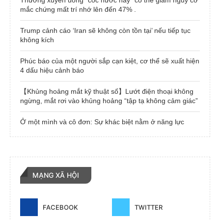
Thường xuyên uống “cốc nước này” có thể giảm nguy cơ
mắc chứng mất trí nhớ lên đến 47% .
Trump cảnh cáo ‘Iran sẽ không còn tồn tại’ nếu tiếp tục
không kích
Phúc báo của một người sắp cạn kiệt, cơ thể sẽ xuất hiện
4 dấu hiệu cảnh báo
【Khủng hoảng mắt kỹ thuật số】Lướt điện thoại không
ngừng, mắt rơi vào khủng hoảng “tập tạ không cảm giác”
Ở một mình và cô đơn: Sự khác biệt nằm ở năng lực
MẠNG XÃ HỘI
FACEBOOK
TWITTER