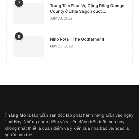
7
Trung Tâm Phục Vụ Cộng Đồng Orange
County ở Little Saigon được...
July 23, 2022
8
Nino Rota – The Godfather II
May 23, 2022
Thằng Mõ
là tập tuần san độc lập phát hành hàng tuần vào ngày
Thứ Bảy. Những quan diểm và ý kiến đăng trên tuần san này
không nhất thiết là quan diểm và ý kiến của nhà báo và/hoặc là
người bảo trợ.