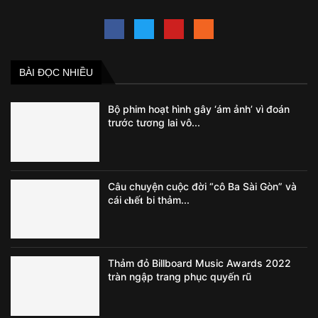
BÀI ĐỌC NHIỀU
Bộ phim hoạt hình gây ‘ám ảnh’ vì đoán
trước tương lai vô...
Câu chuyện cuộc đời “cô Ba Sài Gòn” và
cái 𝐜𝐡ế𝐭 bi thảm...
Thảm đỏ Billboard Music Awards 2022
tràn ngập trang phục quyến rũ