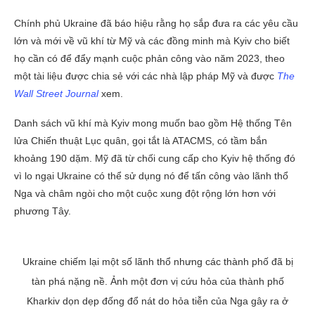
Chính phủ Ukraine đã báo hiệu rằng họ sắp đưa ra các yêu cầu
lớn và mới về vũ khí từ Mỹ và các đồng minh mà Kyiv cho biết
họ cần có để đẩy mạnh cuộc phản công vào năm 2023, theo
một tài liệu được chia sẻ với các nhà lập pháp Mỹ và được
The
Wall Street Journal
xem.
Danh sách vũ khí mà Kyiv mong muốn bao gồm Hệ thống Tên
lửa Chiến thuật Lục quân, gọi tắt là ATACMS, có tầm bắn
khoảng 190 dặm. Mỹ đã từ chối cung cấp cho Kyiv hệ thống đó
vì lo ngại Ukraine có thể sử dụng nó để tấn công vào lãnh thổ
Nga và châm ngòi cho một cuộc xung đột rộng lớn hơn với
phương Tây.
Ukraine chiếm lại một số lãnh thổ nhưng các thành phố đã bị
tàn phá nặng nề. Ảnh một đơn vị cứu hỏa của thành phố
Kharkiv dọn dẹp đống đổ nát do hỏa tiễn của Nga gây ra ở