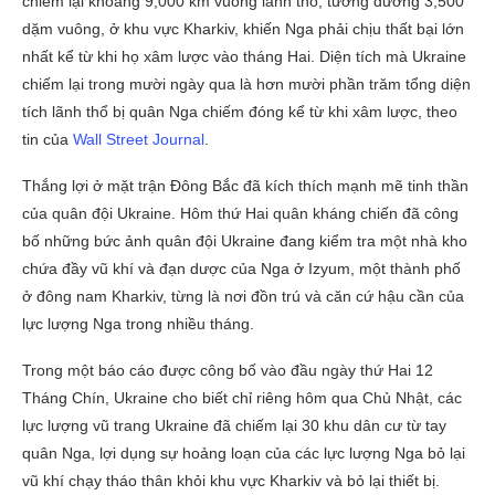
chiếm lại khoảng 9,000 km vuông lãnh thổ, tương đương 3,500
dặm vuông, ở khu vực Kharkiv, khiến Nga phải chịu thất bại lớn
nhất kể từ khi họ xâm lược vào tháng Hai. Diện tích mà Ukraine
chiếm lại trong mười ngày qua là hơn mười phần trăm tổng diện
tích lãnh thổ bị quân Nga chiếm đóng kể từ khi xâm lược, theo
tin của
Wall Street Journal
.
Thắng lợi ở mặt trận Đông Bắc đã kích thích mạnh mẽ tinh thần
của quân đội Ukraine. Hôm thứ Hai quân kháng chiến đã công
bố những bức ảnh quân đội Ukraine đang kiểm tra một nhà kho
chứa đầy vũ khí và đạn dược của Nga ở Izyum, một thành phố
ở đông nam Kharkiv, từng là nơi đồn trú và căn cứ hậu cần của
lực lượng Nga trong nhiều tháng.
Trong một báo cáo được công bố vào đầu ngày thứ Hai 12
Tháng Chín, Ukraine cho biết chỉ riêng hôm qua Chủ Nhật, các
lực lượng vũ trang Ukraine đã chiếm lại 30 khu dân cư từ tay
quân Nga, lợi dụng sự hoảng loạn của các lực lượng Nga bỏ lại
vũ khí chạy tháo thân khỏi khu vực Kharkiv và bỏ lại thiết bị.