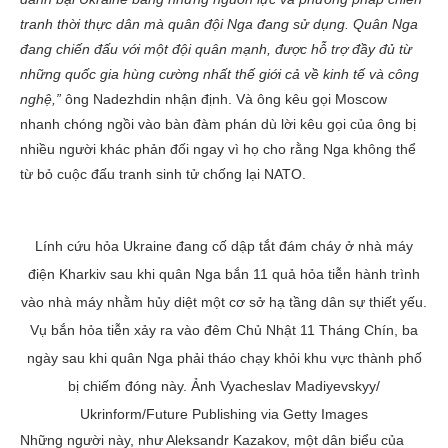
tranh thời thực dân mà quân đội Nga đang sử dụng. Quân Nga
đang chiến đấu với một đội quân mạnh, được hỗ trợ đầy đủ từ
những quốc gia hùng cường nhất thế giới cả về kinh tế và công
nghệ,”
ông Nadezhdin nhận định. Và ông kêu gọi Moscow
nhanh chóng ngồi vào bàn đàm phán dù lời kêu gọi của ông bị
nhiều người khác phản đối ngay vì họ cho rằng Nga không thể
từ bỏ cuộc đấu tranh sinh tử chống lại NATO.
Lính cứu hỏa Ukraine đang cố dập tắt đám cháy ở nhà máy
điện Kharkiv sau khi quân Nga bắn 11 quả hỏa tiễn hành trình
vào nhà máy nhằm hủy diệt một cơ sở hạ tầng dân sự thiết yếu.
Vụ bắn hỏa tiễn xảy ra vào đêm Chủ Nhật 11 Tháng Chín, ba
ngày sau khi quân Nga phải tháo chạy khỏi khu vực thành phố
bị chiếm đóng này. Ảnh Vyacheslav Madiyevskyy/
Ukrinform/Future Publishing via Getty Images
Những người này, như Aleksandr Kazakov, một dân biểu của