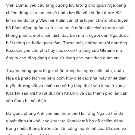
Viện Duma, yêu cầu tăng cường lực lượng cho quân Nga đang
chiếm đóng Ukraine, cả về nhân lực lẫn vũ khí đạn dược. Để
làm điều đó, ông Vladimir Putin cần phải tuyên chiến, phải tuyên
bố hành động quân sự ở Ukraine là một cuộc chiến tranh chứ
không phải là một chiến dịch đặc biệt mà ít người dân Nga được
biết thông tin hoặc quan tâm. Trước mắt, những người như ông
Kazakov yêu cầu phá hủy các cơ sở hạ tầng của Ukraine mà
ông ta cho rằng đang được sử dụng cho mục đích quân sự.
Truyền thông quốc tế ghi nhận trong hai ngày cuối tuần, quân
Nga đã pháo kích và ném bom hủy diệt các nhà máy nhiệt điện,
tuyến đường sắt và nhiều cơ sở hạ tầng thiết yếu khác ở vùng
Kharkiv sau khi họ rút đi. Hiện Kharkiv và các thành phố lân cận
vẫn đang bị mất điện.
Bộ Quốc phòng Anh cho biết hôm thứ Hai rằng Nga có thể đã
quyết định rút khỏi các khu vực Kharkiv mà họ đã chiếm đóng
trong nhiều tháng trước sức tấn công mạnh mẽ của Ukraine và