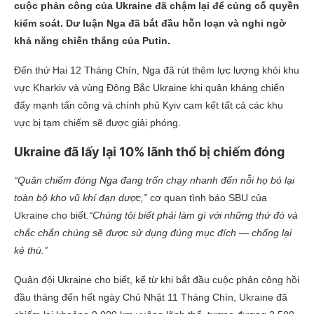
cuộc phản công của Ukraine đã chậm lại để củng cố quyền
kiểm soát. Dư luận Nga đã bắt đầu hỗn loạn và nghi ngờ
khả năng chiến thắng của Putin.
Đến thứ Hai 12 Tháng Chín, Nga đã rút thêm lực lượng khỏi khu
vực Kharkiv và vùng Đông Bắc Ukraine khi quân kháng chiến
đẩy mạnh tấn công và chính phủ Kyiv cam kết tất cả các khu
vực bị tạm chiếm sẽ được giải phóng.
Ukraine đã lấy lại 10% lãnh thổ bị chiếm đóng
“Quân chiếm đóng Nga đang trốn chạy nhanh đến nỗi họ bỏ lại
toàn bộ kho vũ khí đạn dược,”
cơ quan tình báo SBU của
Ukraine cho biết.
“Chúng tôi biết phải làm gì với những thứ đó và
chắc chắn chúng sẽ được sử dụng đúng mục đích — chống lại
kẻ thù.”
Quân đội Ukraine cho biết, kể từ khi bắt đầu cuộc phản công hồi
đầu tháng đến hết ngày Chủ Nhật 11 Tháng Chín, Ukraine đã