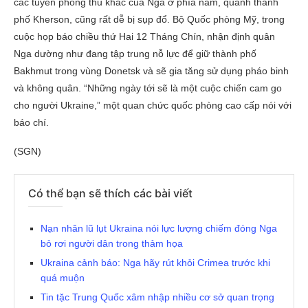
các tuyến phòng thủ khác của Nga ở phía nam, quanh thành
phố Kherson, cũng rất dễ bị sụp đổ. Bộ Quốc phòng Mỹ, trong
cuộc họp báo chiều thứ Hai 12 Tháng Chín, nhận định quân
Nga dường như đang tập trung nỗ lực để giữ thành phố
Bakhmut trong vùng Donetsk và sẽ gia tăng sử dụng pháo binh
và không quân. “Những ngày tới sẽ là một cuộc chiến cam go
cho người Ukraine,” một quan chức quốc phòng cao cấp nói với
báo chí.
(SGN)
Có thể bạn sẽ thích các bài viết
Nạn nhân lũ lụt Ukraina nói lực lượng chiếm đóng Nga
bỏ rơi người dân trong thảm họa
Ukraina cảnh báo: Nga hãy rút khỏi Crimea trước khi
quá muộn
Tin tặc Trung Quốc xâm nhập nhiều cơ sở quan trọng