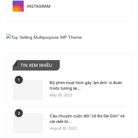
INSTAGRAM
TIN XEM NHIỀU
1
Bộ phim hoạt hình gây ‘ám ảnh’ vì đoán
trước tương lai...
May 26, 2022
2
Câu chuyện cuộc đời “cô Ba Sài Gòn” và
cái 𝐜𝐡ế𝐭 bi...
August 30, 2022