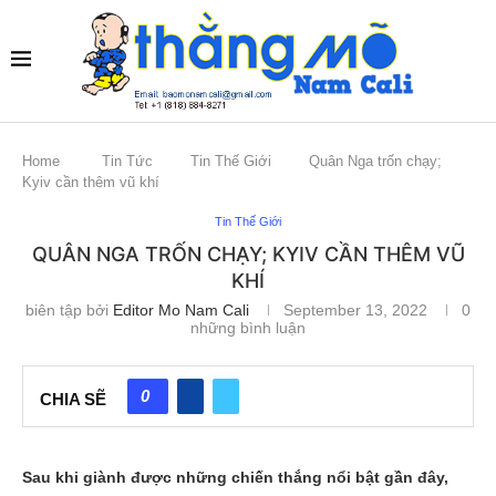
Home
Tin Tức
Tin Thế Giới
Quân Nga trốn chạy;
Kyiv cần thêm vũ khí
Tin Thế Giới
QUÂN NGA TRỐN CHẠY; KYIV CẦN THÊM VŨ
KHÍ
biên tập bởi
Editor Mo Nam Cali
September 13, 2022
0
những bình luận
0
CHIA SẼ
Sau khi giành được những chiến thắng nổi bật gần đây,