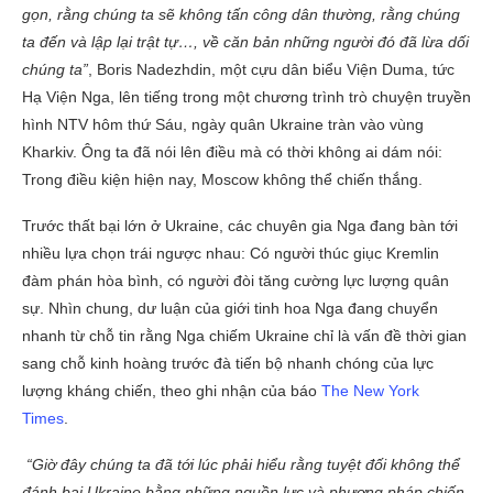
gọn, rằng chúng ta sẽ không tấn công dân thường, rằng chúng
ta đến và lập lại trật tự…, về căn bản những người đó đã lừa dối
chúng ta”
, Boris Nadezhdin, một cựu dân biểu Viện Duma, tức
Hạ Viện Nga, lên tiếng trong một chương trình trò chuyện truyền
hình NTV hôm thứ Sáu, ngày quân Ukraine tràn vào vùng
Kharkiv. Ông ta đã nói lên điều mà có thời không ai dám nói:
Trong điều kiện hiện nay, Moscow không thể chiến thắng.
Trước thất bại lớn ở Ukraine, các chuyên gia Nga đang bàn tới
nhiều lựa chọn trái ngược nhau: Có người thúc giục Kremlin
đàm phán hòa bình, có người đòi tăng cường lực lượng quân
sự. Nhìn chung, dư luận của giới tinh hoa Nga đang chuyển
nhanh từ chỗ tin rằng Nga chiếm Ukraine chỉ là vấn đề thời gian
sang chỗ kinh hoàng trước đà tiến bộ nhanh chóng của lực
lượng kháng chiến, theo ghi nhận của báo
The New York
Times
.
“Giờ đây chúng ta đã tới lúc phải hiểu rằng tuyệt đối không thể
đánh bại Ukraine bằng những nguồn lực và phương pháp chiến