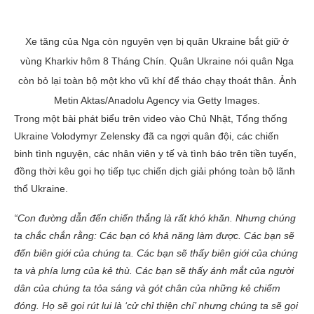
Xe tăng của Nga còn nguyên vẹn bị quân Ukraine bắt giữ ở
vùng Kharkiv hôm 8 Tháng Chín. Quân Ukraine nói quân Nga
còn bỏ lại toàn bộ một kho vũ khí để tháo chạy thoát thân. Ảnh
Metin Aktas/Anadolu Agency via Getty Images.
Trong một bài phát biểu trên video vào Chủ Nhật, Tổng thống
Ukraine Volodymyr Zelensky đã ca ngợi quân đội, các chiến
binh tình nguyện, các nhân viên y tế và tình báo trên tiền tuyến,
đồng thời kêu gọi họ tiếp tục chiến dịch giải phóng toàn bộ lãnh
thổ Ukraine.
“Con đường dẫn đến chiến thắng là rất khó khăn. Nhưng chúng
ta chắc chắn rằng: Các bạn có khả năng làm được. Các bạn sẽ
đến biên giới của chúng ta. Các bạn sẽ thấy biên giới của chúng
ta và phía lưng của kẻ thù. Các bạn sẽ thấy ánh mắt của người
dân của chúng ta tỏa sáng và gót chân của những kẻ chiếm
đóng. Họ sẽ gọi rút lui là ‘cử chỉ thiện chí’ nhưng chúng ta sẽ gọi