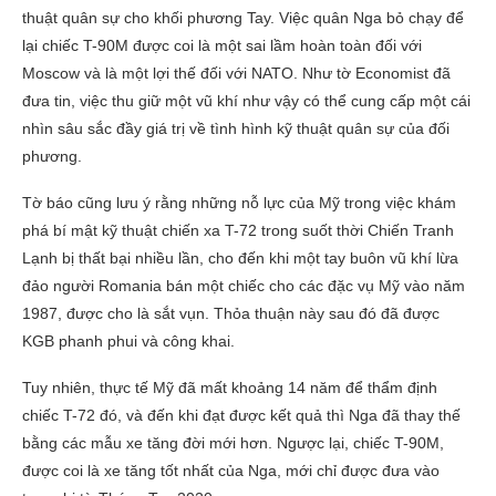
thuật quân sự cho khối phương Tay. Việc quân Nga bỏ chạy để
lại chiếc T-90M được coi là một sai lầm hoàn toàn đối với
Moscow và là một lợi thế đối với NATO. Như tờ Economist đã
đưa tin, việc thu giữ một vũ khí như vậy có thể cung cấp một cái
nhìn sâu sắc đầy giá trị về tình hình kỹ thuật quân sự của đối
phương.
Tờ báo cũng lưu ý rằng những nỗ lực của Mỹ trong việc khám
phá bí mật kỹ thuật chiến xa T-72 trong suốt thời Chiến Tranh
Lạnh bị thất bại nhiều lần, cho đến khi một tay buôn vũ khí lừa
đảo người Romania bán một chiếc cho các đặc vụ Mỹ vào năm
1987, được cho là sắt vụn. Thỏa thuận này sau đó đã được
KGB phanh phui và công khai.
Tuy nhiên, thực tế Mỹ đã mất khoảng 14 năm để thẩm định
chiếc T-72 đó, và đến khi đạt được kết quả thì Nga đã thay thế
bằng các mẫu xe tăng đời mới hơn. Ngược lại, chiếc T-90M,
được coi là xe tăng tốt nhất của Nga, mới chỉ được đưa vào