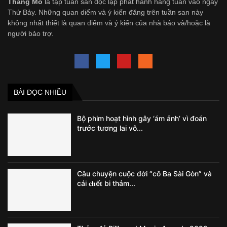
Thằng Mõ
là tập tuần san độc lập phát hành hàng tuần vào ngày
Thứ Bảy. Những quan diểm và ý kiến đăng trên tuần san này
không nhất thiết là quan diểm và ý kiến của nhà báo và/hoặc là
người bảo trợ.
BÀI ĐỌC NHIỀU
Bộ phim hoạt hình gây ‘ám ảnh’ vì đoán
trước tương lai vô...
Câu chuyện cuộc đời “cô Ba Sài Gòn” và
cái 𝐜𝐡ế𝐭 bi thảm...