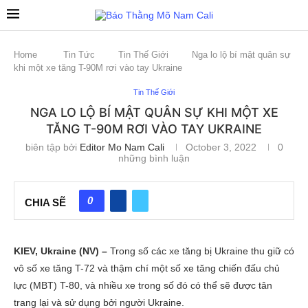
Home
Tin Tức
Tin Thế Giới
Nga lo lộ bí mật quân sự
khi một xe tăng T-90M rơi vào tay Ukraine
Tin Thế Giới
NGA LO LỘ BÍ MẬT QUÂN SỰ KHI MỘT XE
TĂNG T-90M RƠI VÀO TAY UKRAINE
biên tập bởi
Editor Mo Nam Cali
October 3, 2022
0
những bình luận
0
CHIA SẼ
KIEV, Ukraine (NV) –
Trong số các xe tăng bị Ukraine thu giữ có
vô số xe tăng T-72 và thậm chí một số xe tăng chiến đấu chủ
lực (MBT) T-80, và nhiều xe trong số đó có thể sẽ được tân
trang lại và sử dụng bởi người Ukraine.