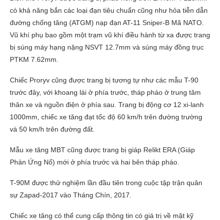
có khả năng bắn các loại đạn tiêu chuẩn cũng như hỏa tiễn dẫn
đường chống tăng (ATGM) nạp đạn AT-11 Sniper-B Mã NATO.
Vũ khí phụ bao gồm một trạm vũ khí điều hành từ xa được trang
bị súng máy hạng nặng NSVT 12.7mm và súng máy đồng trục
PTKM 7.62mm.
Chiếc Proryv cũng được trang bị tương tự như các mẫu T-90
trước đây, với khoang lái ở phía trước, tháp pháo ở trung tâm
thân xe và nguồn điện ở phía sau. Trang bị động cơ 12 xi-lanh
1000mm, chiếc xe tăng đạt tốc độ 60 km/h trên đường trường
và 50 km/h trên đường đất.
Mẫu xe tăng MBT cũng được trang bị giáp Relikt ERA (Giáp
Phản Ứng Nổ) mới ở phía trước và hai bên tháp pháo.
T-90M được thử nghiệm lần đầu tiên trong cuộc tập trận quân
sự Zapad-2017 vào Tháng Chín, 2017.
Chiếc xe tăng có thể cung cấp thông tin có giá trị về mặt kỹ