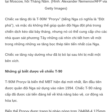
tại Moscow, hồi Tháng Năm. (Hình: Alexander Nemenov/AFP via
Getty Images)
Chiếc xe tăng đó là T-90M “Proryv” (tiếng Nga có nghĩa là “Đột
phá”), và mặc dù không thể giúp quân đội Nga đột phá trong
chiến dịch kéo dài bảy tháng, nhưng nó có thể cung cấp cho các
nhà quan sát phương Tây những cái nhìn chi tiết hơn về một
trong những những xe tăng bọc thép tiên tiến nhất của Nga.
Chiếc xe tăng này dường như đã bị bỏ lại sau khi bị mất một
bên xích.
Những gì biết được về chiếc T-90
T-90M Proryv là biến thể MBT hiện đại mới nhất, lần đầu tiên
được quân đội Nga sử dụng vào năm 1994. Chiếc T-90 nâng
cấp đã được cải tiến đáng kể về khả năng bảo vệ, cơ động và
hỏa lực.
Biến thể Proryv được trang bị pháo nòng trơn 2A46M-4 125mm