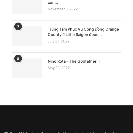
con...
November 8, 2022
7
Trung Tâm Phục Vụ Cộng Đồng Orange
County ở Little Saigon được...
July 23, 2022
8
Nino Rota – The Godfather II
May 23, 2022