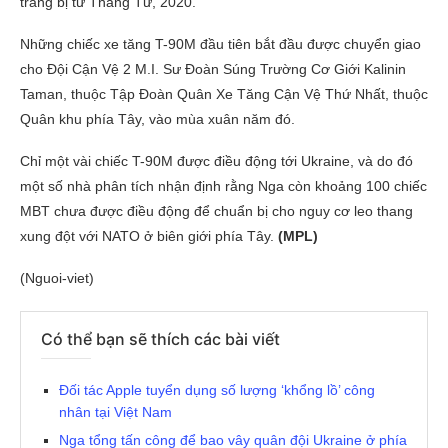
trang bị từ Tháng Tư, 2020.
Những chiếc xe tăng T-90M đầu tiên bắt đầu được chuyển giao
cho Đội Cận Vệ 2 M.I. Sư Đoàn Súng Trường Cơ Giới Kalinin
Taman, thuộc Tập Đoàn Quân Xe Tăng Cận Vệ Thứ Nhất, thuộc
Quân khu phía Tây, vào mùa xuân năm đó.
Chỉ một vài chiếc T-90M được điều động tới Ukraine, và do đó
một số nhà phân tích nhận định rằng Nga còn khoảng 100 chiếc
MBT chưa được điều động để chuẩn bị cho nguy cơ leo thang
xung đột với NATO ở biên giới phía Tây.
(MPL)
(Nguoi-viet)
Có thể bạn sẽ thích các bài viết
Đối tác Apple tuyển dụng số lượng ‘khổng lồ’ công
nhân tại Việt Nam
Nga tổng tấn công để bao vây quân đội Ukraine ở phía