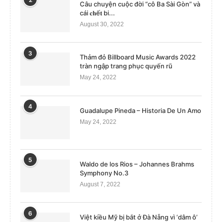
Câu chuyện cuộc đời “cô Ba Sài Gòn” và
cái 𝐜𝐡ế𝐭 bi...
August 30, 2022
3
Thảm đỏ Billboard Music Awards 2022
tràn ngập trang phục quyến rũ
May 24, 2022
4
Guadalupe Pineda – Historia De Un Amo
May 24, 2022
5
Waldo de los Rios – Johannes Brahms
Symphony No.3
August 7, 2022
6
Việt kiều Mỹ bị bắt ở Đà Nẵng vì ‘dâm ô’