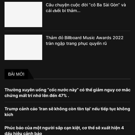
Câu chuyện cuộc đời “cô Ba Sài Gòn” và
cái 𝐜𝐡ế𝐭 bi thảm...
Thảm đỏ Billboard Music Awards 2022
tràn ngập trang phục quyến rũ
BÀI MỚI
Thường xuyên uống “cốc nước này” có thể giảm nguy cơ mắc
chứng mất trí nhớ lên đến 47% .
Trump cảnh cáo ‘Iran sẽ không còn tồn tại’ nếu tiếp tục không
kích
Phúc báo của một người sắp cạn kiệt, cơ thể sẽ xuất hiện 4
dấu hiệu cảnh báo