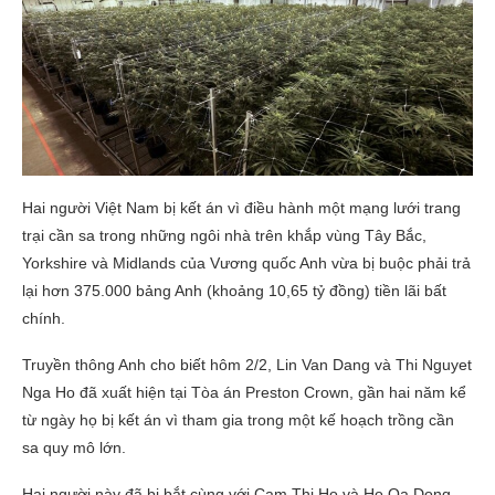
Hai người Việt Nam bị kết án vì điều hành một mạng lưới trang
trại cần sa trong những ngôi nhà trên khắp vùng Tây Bắc,
Yorkshire và Midlands của Vương quốc Anh vừa bị buộc phải trả
lại hơn 375.000 bảng Anh (khoảng 10,65 tỷ đồng) tiền lãi bất
chính.
Truyền thông Anh cho biết hôm 2/2, Lin Van Dang và Thi Nguyet
Nga Ho đã xuất hiện tại Tòa án Preston Crown, gần hai năm kể
từ ngày họ bị kết án vì tham gia trong một kế hoạch trồng cần
sa quy mô lớn.
Hai người này đã bị bắt cùng với Cam Thi Ho và Ho Qa Dong,