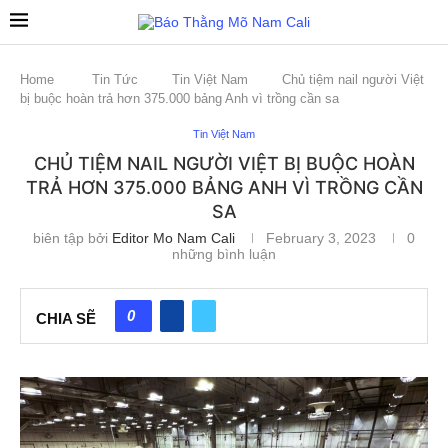
Home
Tin Tức
Tin Việt Nam
Chủ tiệm nail người Việt
bị buộc hoàn trả hơn 375.000 bảng Anh vì trồng cần sa
Tin Việt Nam
CHỦ TIỆM NAIL NGƯỜI VIỆT BỊ BUỘC HOÀN
TRẢ HƠN 375.000 BẢNG ANH VÌ TRỒNG CẦN
SA
biên tập bởi
Editor Mo Nam Cali
February 3, 2023
0
những bình luận
0
CHIA SẼ