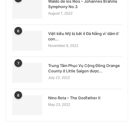
Waldo de los Rios – Johannes Brahms
Symphony No.3
August 7, 2022
6
Việt kiều Mỹ bị bắt ở Đà Nẵng vì ‘dâm ô’
con...
November 8, 2022
7
Trung Tâm Phục Vụ Cộng Đồng Orange
County ở Little Saigon được...
July 23, 2022
8
Nino Rota – The Godfather II
May 23, 2022