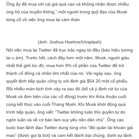
Ông ấy đã mua với cái giá quá cao và không nhận được nhiều
ủng hộ của truyền thông,” một người trong quỹ đạo của Musk
từng cổ vũ việc ông mua lại cảm thán.
(ảnh: Joshua Hoehne/Unsplash)
Nội việc mua lại Twitter đã trục trặc ngay từ đầu (báo hiệu tương
lai u ám). Trước hết, cách đây hơn một năm, Musk, người giàu
nhất thế giới lúc đó, mua hơn 9% cổ phần của Twitter để trở
thành cổ đông cá nhân lớn nhất của nó. Vài ngày sau, ông
quyết định tiếp quản công ty với định giá $54.20 một cổ phiếu.
Rồi nhiều màn kịch tính xảy ra sau đó (kể cả ý định rút lui của
Musk và đơn kiện của các cổ đông) trước khi thỏa thuận cuối
cùng kết thúc vào cuối Tháng Mười. Khi Musk khởi động quá
trình tiếp quản, ông viết: “Twitter không tuân thủ quyền tự do
ngôn luận và về cơ bản làm suy yếu nền dân chủ”. Ông cáo
buộc ban lãnh đạo Twitter dung túng cho “đội quân tài khoản giả
mạo” (được gọi là bot) và cam kết đánh bại chúng, dưới sự lãnh