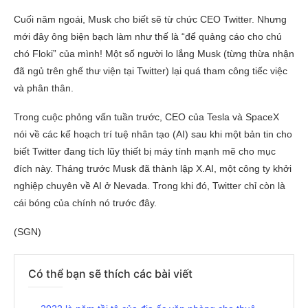
Cuối năm ngoái, Musk cho biết sẽ từ chức CEO Twitter. Nhưng
mới đây ông biện bạch làm như thế là “để quảng cáo cho chú
chó Floki” của mình! Một số người lo lắng Musk (từng thừa nhận
đã ngủ trên ghế thư viện tại Twitter) lại quá tham công tiếc việc
và phân thân.
Trong cuộc phỏng vấn tuần trước, CEO của Tesla và SpaceX
nói về các kế hoạch trí tuệ nhân tạo (AI) sau khi một bản tin cho
biết Twitter đang tích lũy thiết bị máy tính mạnh mẽ cho mục
đích này. Tháng trước Musk đã thành lập X.AI, một công ty khởi
nghiệp chuyên về AI ở Nevada. Trong khi đó, Twitter chỉ còn là
cái bóng của chính nó trước đây.
(SGN)
Có thể bạn sẽ thích các bài viết