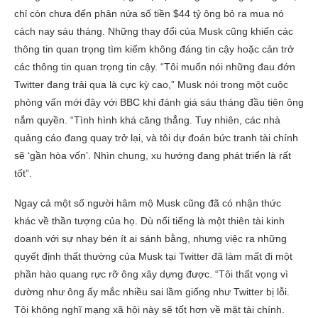
chỉ còn chưa đến phân nửa số tiền $44 tỷ ông bỏ ra mua nó
cách nay sáu tháng. Những thay đổi của Musk cũng khiến các
thông tin quan trọng tìm kiếm không đáng tin cậy hoặc cản trở
các thông tin quan trọng tin cậy. “Tôi muốn nói những đau đớn
Twitter đang trải qua là cực kỳ cao,” Musk nói trong một cuộc
phỏng vấn mới đây với BBC khi đánh giá sáu tháng đầu tiên ông
nắm quyền. “Tình hình khá căng thẳng. Tuy nhiên, các nhà
quảng cáo đang quay trở lại, và tôi dự đoán bức tranh tài chính
sẽ ‘gần hòa vốn’. Nhìn chung, xu hướng đang phát triển là rất
tốt”.
Ngay cả một số người hâm mộ Musk cũng đã có nhận thức
khác về thần tượng của họ. Dù nổi tiếng là một thiên tài kinh
doanh với sự nhạy bén ít ai sánh bằng, nhưng việc ra những
quyết định thất thường của Musk tại Twitter đã làm mất đi một
phần hào quang rực rỡ ông xây dựng được. “Tôi thất vọng vì
dường như ông ấy mắc nhiều sai lầm giống như Twitter bị lỗi.
Tôi không nghĩ mạng xã hội này sẽ tốt hơn về mặt tài chính.