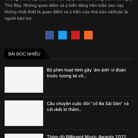
Thứ Bảy. Những quan diểm và ý kiến đăng trên tuần san này
không nhất thiết là quan diểm và ý kiến của nhà báo và/hoặc là
người bảo trợ.
BÀI ĐỌC NHIỀU
Bộ phim hoạt hình gây ‘ám ảnh’ vì đoán
trước tương lai vô...
Câu chuyện cuộc đời “cô Ba Sài Gòn” và
cái 𝐜𝐡ế𝐭 bi thảm...
Thảm đỏ Billboard Music Awards 2022