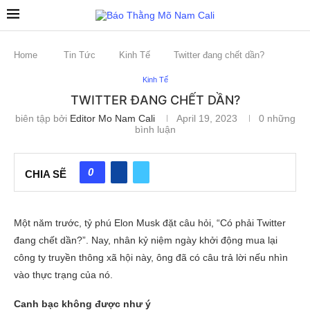
Home
Tin Tức
Kinh Tế
Twitter đang chết dần?
Kinh Tế
TWITTER ĐANG CHẾT DẦN?
biên tập bởi
Editor Mo Nam Cali
April 19, 2023
0 những
bình luận
0
CHIA SẼ
Một năm trước, tỷ phú Elon Musk đặt câu hỏi, “Có phải Twitter
đang chết dần?”. Nay, nhân kỷ niệm ngày khởi động mua lại
công ty truyền thông xã hội này, ông đã có câu trả lời nếu nhìn
vào thực trạng của nó.
Canh bạc không được như ý