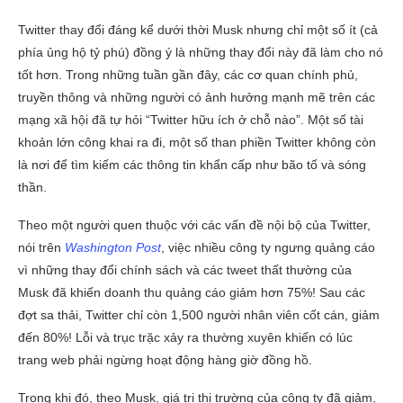
Twitter thay đổi đáng kể dưới thời Musk nhưng chỉ một số ít (cả
phía ủng hộ tỷ phú) đồng ý là những thay đổi này đã làm cho nó
tốt hơn. Trong những tuần gần đây, các cơ quan chính phủ,
truyền thông và những người có ảnh hưởng mạnh mẽ trên các
mạng xã hội đã tự hỏi “Twitter hữu ích ở chỗ nào”. Một số tài
khoản lớn công khai ra đi, một số than phiền Twitter không còn
là nơi để tìm kiếm các thông tin khẩn cấp như bão tố và sóng
thần.
Theo một người quen thuộc với các vấn đề nội bộ của Twitter,
nói trên
Washington Post
, việc nhiều công ty ngưng quảng cáo
vì những thay đổi chính sách và các tweet thất thường của
Musk đã khiến doanh thu quảng cáo giảm hơn 75%! Sau các
đợt sa thải, Twitter chỉ còn 1,500 người nhân viên cốt cán, giảm
đến 80%! Lỗi và trục trặc xảy ra thường xuyên khiến có lúc
trang web phải ngừng hoạt động hàng giờ đồng hồ.
Trong khi đó, theo Musk, giá trị thị trường của công ty đã giảm,