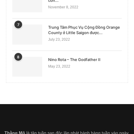
con...
November 8, 2022
7
Trung Tâm Phục Vụ Cộng Đồng Orange
County ở Little Saigon được...
July 23, 2022
8
Nino Rota – The Godfather II
May 23, 2022
Thằng Mõ
là tập tuần san độc lập phát hành hàng tuần vào ngày