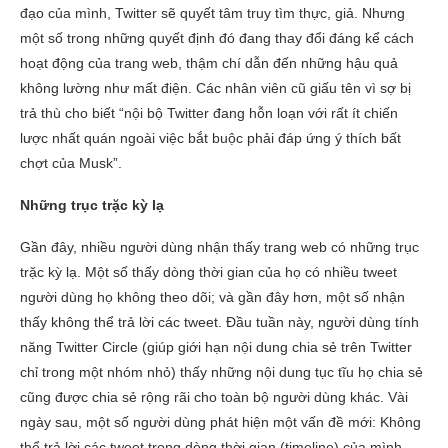
đạo của mình, Twitter sẽ quyết tâm truy tìm thực, giả. Nhưng
một số trong những quyết định đó đang thay đổi đáng kể cách
hoạt động của trang web, thậm chí dẫn đến những hậu quả
không lường như mất điện. Các nhân viên cũ giấu tên vì sợ bị
trả thù cho biết “nội bộ Twitter đang hỗn loạn với rất ít chiến
lược nhất quán ngoài việc bắt buộc phải đáp ứng ý thích bất
chợt của Musk”.
Những trục trặc kỳ lạ
Gần đây, nhiều người dùng nhận thấy trang web có những trục
trặc kỳ lạ. Một số thấy dòng thời gian của họ có nhiều tweet
người dùng họ không theo dõi; và gần đây hơn, một số nhận
thấy không thể trả lời các tweet. Đầu tuần này, người dùng tính
năng Twitter Circle (giúp giới hạn nội dung chia sẻ trên Twitter
chỉ trong một nhóm nhỏ) thấy những nội dung tục tĩu họ chia sẻ
cũng được chia sẻ rộng rãi cho toàn bộ người dùng khác. Vài
ngày sau, một số người dùng phát hiện một vấn đề mới: Không
thể trả lời các tweet trong dòng thời gian (timeline) của mình