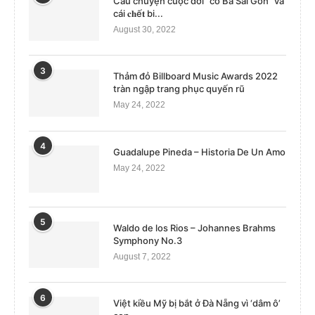
Câu chuyện cuộc đời “cô Ba Sài Gòn” và
cái 𝐜𝐡ế𝐭 bi...
August 30, 2022
3
Thảm đỏ Billboard Music Awards 2022
tràn ngập trang phục quyến rũ
May 24, 2022
4
Guadalupe Pineda – Historia De Un Amo
May 24, 2022
5
Waldo de los Rios – Johannes Brahms
Symphony No.3
August 7, 2022
6
Việt kiều Mỹ bị bắt ở Đà Nẵng vì ‘dâm ô’