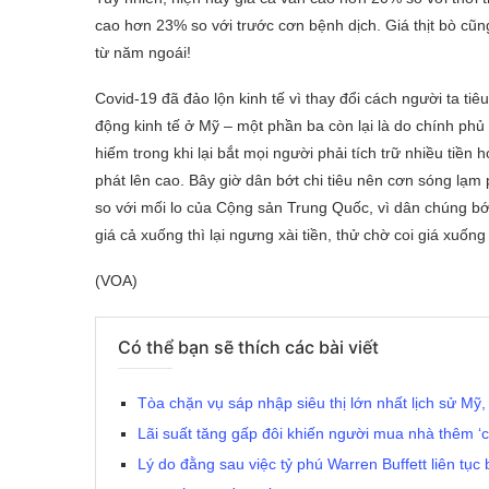
cao hơn 23% so với trước cơn bệnh dịch. Giá thịt bò cũ
từ năm ngoái!
Covid-19 đã đảo lộn kinh tế vì thay đổi cách người ta tiêu
động kinh tế ở Mỹ – một phần ba còn lại là do chính phủ
hiếm trong khi lại bắt mọi người phải tích trữ nhiều tiền 
phát lên cao. Bây giờ dân bớt chi tiêu nên cơn sóng lạ
so với mối lo của Cộng sản Trung Quốc, vì dân chúng bớt
giá cả xuống thì lại ngưng xài tiền, thử chờ coi giá xuốn
(VOA)
Có thể bạn sẽ thích các bài viết
Tòa chặn vụ sáp nhập siêu thị lớn nhất lịch sử Mỹ,
Lãi suất tăng gấp đôi khiến người mua nhà thêm ‘c
Lý do đằng sau việc tỷ phú Warren Buffett liên tụ