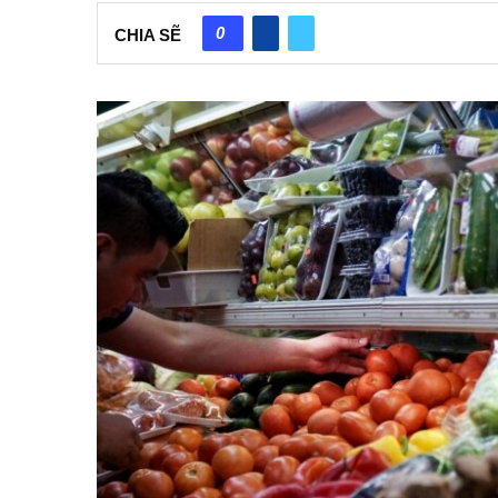
0
CHIA SẼ