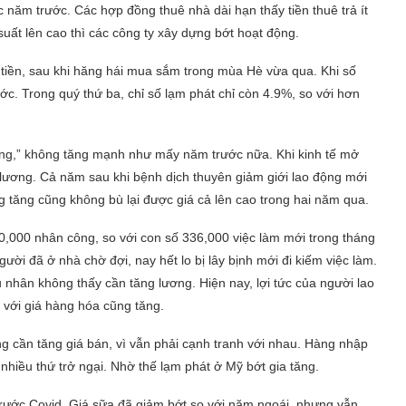
 năm trước. Các hợp đồng thuê nhà dài hạn thấy tiền thuê trả ít
 suất lên cao thì các công ty xây dựng bớt hoạt động.
 tiền, sau khi hăng hái mua sắm trong mùa Hè vừa qua. Khi số
ớc. Trong quý thứ ba, chỉ số lạm phát chỉ còn 4.9%, so với hơn
“đứng,” không tăng mạnh như mấy năm trước nữa. Khi kinh tế mở
g lương. Cả năm sau khi bệnh dịch thuyên giảm giới lao động mới
ơng tăng cũng không bù lại được giá cả lên cao trong hai năm qua.
0,000 nhân công, so với con số 336,000 việc làm mới trong tháng
ười đã ở nhà chờ đợi, nay hết lo bị lây bịnh mới đi kiếm việc làm.
ủ nhân không thấy cần tăng lương. Hiện nay, lợi tức của người lao
 với giá hàng hóa cũng tăng.
ng cần tăng giá bán, vì vẫn phải cạnh tranh với nhau. Hàng nhập
nhiều thứ trở ngại. Nhờ thế lạm phát ở Mỹ bớt gia tăng.
 trước Covid. Giá sữa đã giảm bớt so với năm ngoái, nhưng vẫn