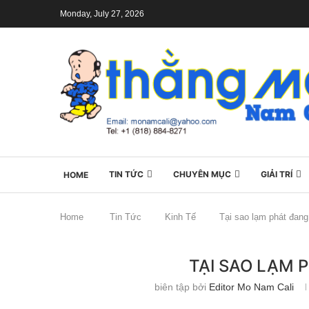
Monday, July 27, 2026
TIN TỨC
CHUYÊN MỤC
GIẢI TRÍ
HOME
Home
Tin Tức
Kinh Tế
Tại sao lạm phát đan
TẠI SAO LẠM
biên tập bởi
Editor Mo Nam Cali