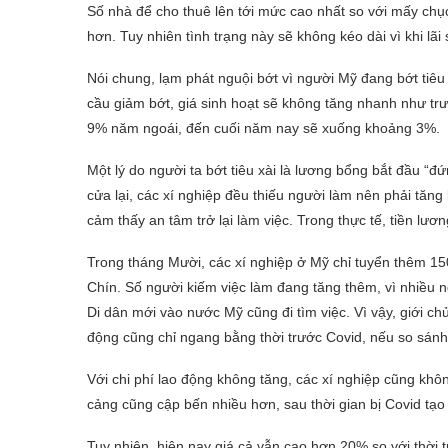
Số nhà để cho thuê lên tới mức cao nhất so với mấy chục
hơn. Tuy nhiên tình trạng này sẽ không kéo dài vì khi lãi
Nói chung, lạm phát nguội bớt vì người Mỹ đang bớt tiêu
cầu giảm bớt, giá sinh hoạt sẽ không tăng nhanh như trư
9% năm ngoái, đến cuối năm nay sẽ xuống khoảng 3%.
Một lý do người ta bớt tiêu xài là lương bổng bắt đầu 
cửa lại, các xí nghiệp đều thiếu người làm nên phải tăn
cảm thấy an tâm trở lại làm việc. Trong thực tế, tiền lư
Trong tháng Mười, các xí nghiệp ở Mỹ chỉ tuyển thêm 15
Chín. Số người kiếm việc làm đang tăng thêm, vì nhiều ng
Di dân mới vào nước Mỹ cũng đi tìm việc. Vì vậy, giới ch
động cũng chỉ ngang bằng thời trước Covid, nếu so sánh
Với chi phí lao động không tăng, các xí nghiệp cũng khô
cảng cũng cập bến nhiều hơn, sau thời gian bị Covid tạo 
Tuy nhiên, hiện nay giá cả vẫn cao hơn 20% so với thời