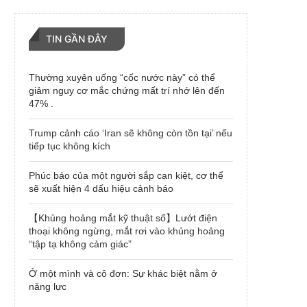
TIN GẦN ĐÂY
Thường xuyên uống “cốc nước này” có thể
giảm nguy cơ mắc chứng mất trí nhớ lên đến
47% .
Trump cảnh cáo ‘Iran sẽ không còn tồn tại’ nếu
tiếp tục không kích
Phúc báo của một người sắp cạn kiệt, cơ thể
sẽ xuất hiện 4 dấu hiệu cảnh báo
【Khủng hoảng mắt kỹ thuật số】Lướt điện
thoại không ngừng, mắt rơi vào khủng hoảng
“tập tạ không cảm giác”
Ở một mình và cô đơn: Sự khác biệt nằm ở
năng lực