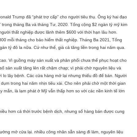
onald Trump đã “phát trợ cấp” cho người tiêu thụ. Ông ký hai đạo
” trong tháng Ba và tháng Tư, 2020. Tổng cộng $2 ngàn tỷ mỹ kim
người thất nghiệp được lãnh thêm $600 với thời hạn lâu hơn.
300 mỗi tháng cho bảo hiểm thất nghiệp. Tháng Ba 2021, Tổng
àn tỷ đô la nữa. Cứ như thế, giá cả tăng liền trong hai năm qua.
 cao. Vì guồng máy sản xuất và phân phối chưa thể phục hoạt cho
 sản xuất tăng lên rất chậm chạp; vì phải chờ nguyên liệu và
vì lo lây bệnh. Các cửa hàng mở lại nhưng thiếu đồ để bán. Người
nh dụm trong hai năm nhịn tiêu xài. Cho nên phải chờ một thời gian
ay mắn, là lạm phát ở Mỹ vẫn thấp hơn so với các nền kinh tế lớn
nhiều hơn cả thời trước bệnh dịch, nhưng số hàng bán được cung
xưởng mở cửa lại. nhiều công nhân sẵn sàng đi làm, nguyên liệu