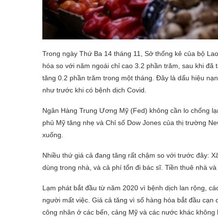
Trong ngày Thứ Ba 14 tháng 11, Sở thống kê của bộ Lao
hóa so với năm ngoái chỉ cao 3.2 phần trăm, sau khi đã
tăng 0.2 phần trăm trong một tháng. Đây là dấu hiệu nạn
như trước khi có bệnh dịch Covid.
Ngân Hàng Trung Ương Mỹ (Fed) không cần lo chống lạm p
phủ Mỹ tăng nhẹ và Chỉ số Dow Jones của thị trường New Y
xuống.
Nhiều thứ giá cả đang tăng rất chậm so với trước đây: X
dùng trong nhà, và cả phí tổn đi bác sĩ. Tiền thuê nhà v
Lạm phát bắt đầu từ năm 2020 vì bệnh dịch lan rộng, c
người mất việc. Giá cả tăng vì số hàng hóa bắt đầu cạn 
công nhân ở các bến, cảng Mỹ và các nước khác không l