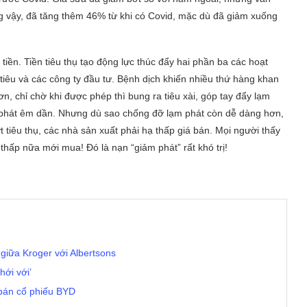
ng vậy, đã tăng thêm 46% từ khi có Covid, mặc dù đã giảm xuống
 tiền. Tiền tiêu thụ tạo động lực thúc đẩy hai phần ba các hoạt
 tiêu và các công ty đầu tư. Bệnh dịch khiến nhiều thứ hàng khan
hơn, chỉ chờ khi được phép thì bung ra tiêu xài, góp tay đẩy lạm
m phát êm dần. Nhưng dù sao chống đỡ lạm phát còn dễ dàng hơn,
 tiêu thụ, các nhà sản xuất phải hạ thấp giá bán. Mọi người thấy
g thấp nữa mới mua! Đó là nạn “giảm phát” rất khó trị!
 giữa Kroger với Albertsons
hới với’
c bán cổ phiếu BYD