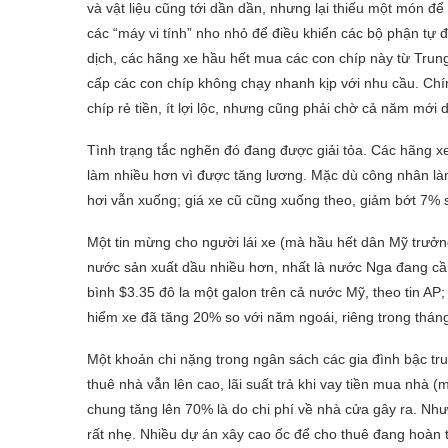
và vật liệu cũng tới dần dần, nhưng lại thiếu một món để
các “máy vi tính” nho nhỏ để điều khiển các bộ phận tự 
dịch, các hãng xe hầu hết mua các con chíp này từ Trung
cấp các con chíp không chạy nhanh kịp với nhu cầu. Chín
chíp rẻ tiền, ít lợi lộc, nhưng cũng phải chờ cả năm mới
Tình trạng tắc nghẽn đó đang được giải tỏa. Các hãng xe
làm nhiều hơn vì được tăng lương. Mặc dù công nhân là
hơi vẫn xuống; giá xe cũ cũng xuống theo, giảm bớt 7% 
Một tin mừng cho người lái xe (mà hầu hết dân Mỹ trưởng 
nước sản xuất dầu nhiều hơn, nhất là nước Nga đang cần
bình $3.35 đô la một galon trên cả nước Mỹ, theo tin AP; 
hiểm xe đã tăng 20% so với năm ngoái, riêng trong thán
Một khoản chi nặng trong ngân sách các gia đình bậc tru
thuê nhà vẫn lên cao, lãi suất trả khi vay tiền mua nhà 
chung tăng lên 70% là do chi phí về nhà cửa gây ra. Nhưn
rất nhẹ. Nhiều dự án xây cao ốc để cho thuê đang hoàn 