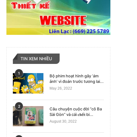
TIN XEM NHIỀU
1
Bộ phim hoạt hình gây ‘ám
ảnh’ vì đoán trước tương lai...
May 26, 2022
2
Câu chuyện cuộc đời “cô Ba
Sài Gòn” và cái 𝐜𝐡ế𝐭 bi...
August 30, 2022