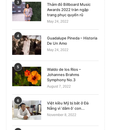
3
Thảm đỏ Billboard Music
Awards 2022 tràn ngập
trang phục quyến rũ
May 24, 2022
4
Guadalupe Pineda – Historia
De Un Amo
May 24, 2022
5
Waldo de los Rios –
Johannes Brahms
Symphony No.3
August 7, 2022
6
Việt kiều Mỹ bị bắt ở Đà
Nẵng vì ‘dâm ô’ con...
November 8, 2022