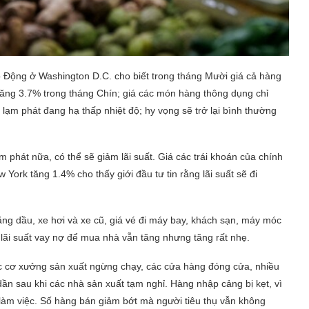
 Động ở Washington D.C. cho biết trong tháng Mười giá cả hàng
 tăng 3.7% trong tháng Chín; giá các món hàng thông dụng chỉ
 lạm phát đang hạ thấp nhiệt độ; hy vọng sẽ trở lại bình thường
hát nữa, có thể sẽ giảm lãi suất. Giá các trái khoán của chính
ork tăng 1.4% cho thấy giới đầu tư tin rằng lãi suất sẽ đi
ăng dầu, xe hơi và xe cũ, giá vé đi máy bay, khách sạn, máy móc
à lãi suất vay nợ để mua nhà vẫn tăng nhưng tăng rất nhẹ.
ác cơ xưởng sản xuất ngừng chạy, các cửa hàng đóng cửa, nhiều
dần sau khi các nhà sản xuất tạm nghỉ. Hàng nhập cảng bị kẹt, vì
àm việc. Số hàng bán giảm bớt mà người tiêu thụ vẫn không