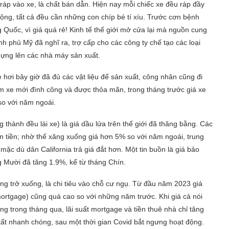
 ráp vào xe, là chất bán dẫn. Hiện nay mỗi chiếc xe đều ráp đầy
động, tất cả đều cần những con chíp bé tí xíu. Trước cơn bệnh
 Quốc, vì giá quá rẻ! Kinh tế thế giới mở cửa lại mà nguồn cung
h phủ Mỹ đã nghĩ ra, trợ cấp cho các công ty chế tạo các loại
 dựng lên các nhà máy sản xuất.
 hơi bây giờ đã đủ các vật liệu để sản xuất, công nhân cũng đi
m xe mới đình công và được thỏa mãn, trong tháng trước giá xe
so với năm ngoái.
thành đều lái xe) là giá dầu lửa trên thế giới đã thăng bằng. Các
 tiền; nhờ thế xăng xuống giá hơn 5% so với năm ngoái, trung
mặc dù dân California trả giá đắt hơn. Một tin buồn là giá bảo
g Mười đã tăng 1.9%, kể từ tháng Chín.
ng trở xuống, là chi tiêu vào chỗ cư ngụ. Từ đầu năm 2023 giá
(mortgage) cũng quá cao so với những năm trước. Khi giá cả nói
g trong tháng qua, lãi suất mortgage và tiền thuê nhà chỉ tăng
tất nhanh chóng, sau một thời gian Covid bắt ngưng hoạt động.