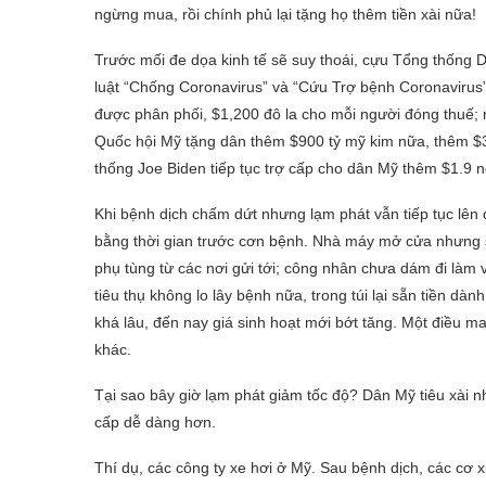
ngừng mua, rồi chính phủ lại tặng họ thêm tiền xài nữa!
Trước mối đe dọa kinh tế sẽ suy thoái, cựu Tổng thống D
luật “Chống Coronavirus” và “Cứu Trợ bệnh Coronavirus
được phân phối, $1,200 đô la cho mỗi người đóng thuế; 
Quốc hội Mỹ tặng dân thêm $900 tỷ mỹ kim nữa, thêm $
thống Joe Biden tiếp tục trợ cấp cho dân Mỹ thêm $1.9 ng
Khi bệnh dịch chấm dứt nhưng lạm phát vẫn tiếp tục lên
bằng thời gian trước cơn bệnh. Nhà máy mở cửa nhưng số
phụ tùng từ các nơi gửi tới; công nhân chưa dám đi làm 
tiêu thụ không lo lây bệnh nữa, trong túi lại sẵn tiền dà
khá lâu, đến nay giá sinh hoạt mới bớt tăng. Một điều m
khác.
Tại sao bây giờ lạm phát giảm tốc độ? Dân Mỹ tiêu xài 
cấp dễ dàng hơn.
Thí dụ, các công ty xe hơi ở Mỹ. Sau bệnh dịch, các cơ 