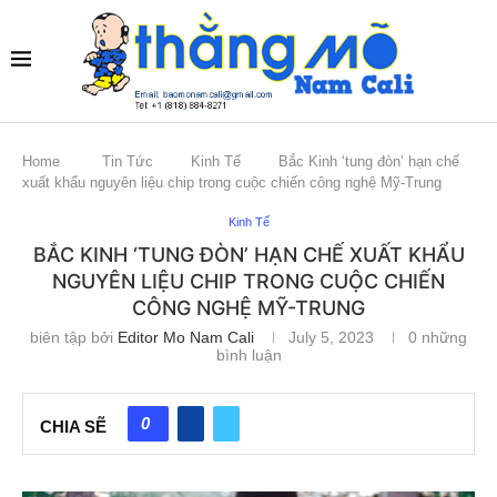
Home
Tin Tức
Kinh Tế
Bắc Kinh ‘tung đòn’ hạn chế
xuất khẩu nguyên liệu chip trong cuộc chiến công nghệ Mỹ-Trung
Kinh Tế
BẮC KINH ‘TUNG ĐÒN’ HẠN CHẾ XUẤT KHẨU
NGUYÊN LIỆU CHIP TRONG CUỘC CHIẾN
CÔNG NGHỆ MỸ-TRUNG
biên tập bởi
Editor Mo Nam Cali
July 5, 2023
0 những
bình luận
0
CHIA SẼ