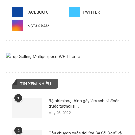
FACEBOOK
TWITTER
INSTAGRAM
TIN XEM NHIỀU
1
Bộ phim hoạt hình gây ‘ám ảnh’ vì đoán
trước tương lai...
May 26, 2022
2
Câu chuyện cuộc đời “cô Ba Sài Gòn” và