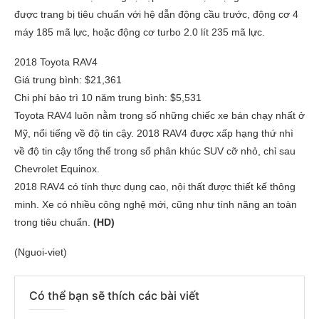
được trang bị tiêu chuẩn với hệ dẫn động cầu trước, động cơ 4
máy 185 mã lực, hoặc động cơ turbo 2.0 lít 235 mã lực.
2018 Toyota RAV4
Giá trung bình: $21,361
Chi phí bảo trì 10 năm trung bình: $5,531
Toyota RAV4 luôn nằm trong số những chiếc xe bán chạy nhất ở
Mỹ, nổi tiếng về độ tin cậy. 2018 RAV4 được xấp hạng thứ nhì
về độ tin cậy tổng thể trong số phân khúc SUV cỡ nhỏ, chỉ sau
Chevrolet Equinox.
2018 RAV4 có tính thực dụng cao, nội thất được thiết kế thông
minh. Xe có nhiều công nghệ mới, cũng như tính năng an toàn
trong tiêu chuẩn.
(HD)
(Nguoi-viet)
Có thể bạn sẽ thích các bài viết