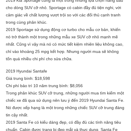
2019 Kia Sportage cũng là một trong những lựa chọn hàng đầu
cho dòng SUV cỡ nhỏ. Sportage có cabin đầy đủ tiện nghi, với
cảm giác về chất lượng vượt trội so với các đối thủ cạnh tranh
trong cùng phân khúc.
2019 Sportage sử dụng động cơ turbo cho mẫu cơ bản, khiến
nó trở thành một trong những mẫu xe SUV cỡ nhỏ mạnh mẽ
nhất. Cũng vì vậy mà nó có mức tiết kiệm nhiên liệu không cao,
chỉ vào khoảng 25 mpg kết hợp. Nhưng người mua sẽ không
tốn quá nhiều chi phí cho sửa chữa.
2019 Hyundai Santafe
Giá trung bình: $18,598
Chi phí bảo trì 10 năm trung bình: $8,056
Trong phân khúc SUV cỡ trung, những người mua tìm kiếm một
chiếc xe đã qua sử dụng nên lưu ý đến 2019 Hyundai Santa Fe.
Nó được xếp hạng là một trong những chiếc SUV cỡ trung đáng
tin cậy nhất.
2019 Santa Fe có kiểu dáng đẹp, có đầy đủ các tính năng tiêu
chuẩn. Cabin được trang bị đẹp mắt và thực dụng. Santa Fe