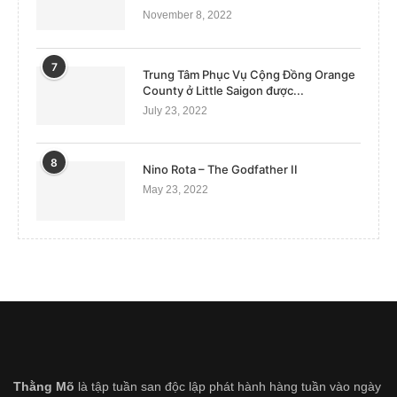
November 8, 2022
7
Trung Tâm Phục Vụ Cộng Đồng Orange
County ở Little Saigon được...
July 23, 2022
8
Nino Rota – The Godfather II
May 23, 2022
Thằng Mõ
là tập tuần san độc lập phát hành hàng tuần vào ngày