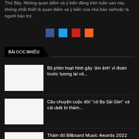
Thứ Bảy. Những quan diểm và ý kiến đăng trên tuần san này
không nhất thiết là quan diểm và ý kiến của nhà báo và/hoặc là
người bảo trợ.
BÀI ĐỌC NHIỀU
Bộ phim hoạt hình gây ‘ám ảnh’ vì đoán
trước tương lai vô...
Câu chuyện cuộc đời “cô Ba Sài Gòn” và
cái 𝐜𝐡ế𝐭 bi thảm...
Thảm đỏ Billboard Music Awards 2022