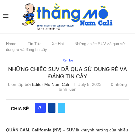
Home
Tin Tức
Xe Hơi
Những chiếc SUV đã qua sử
dụng rẻ và đáng tin cậy
Xe Hơi
NHỮNG CHIẾC SUV ĐÃ QUA SỬ DỤNG RẺ VÀ
ĐÁNG TIN CẬY
biên tập bởi
Editor Mo Nam Cali
July 5, 2023
0 những
bình luận
0
CHIA SẼ
QUẬN CAM, California (NV)
– SUV là khuynh hướng của nhiều