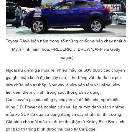
Toyota RAV4 luôn nằm trong số những chiếc xe bán chạy nhất ở
Mỹ. (Hình minh họa: FREDERIC J. BROWN/AFP via Getty
Images)
Ngoài ưu điểm giá mua rẻ, nhiều mẫu xe SUV được các chuyên
gia ghi nhận là có độ tin cậy cao, ít hư hỏng vặt, do đó chi phí
sửa chữa bảo trì thấp. Như vậy là vừa yên tâm khi lái xe, vừa
tiết kiệm thêm chi phí trong suốt thời gian sử dụng.
Các chuyên gia của công ty chuyên về dữ liệu cho người tiêu
dùng J.D. Power đã nghiên cứu và lập ra một danh sách những
mẫu xe SUV đã qua sử dụng đáng tin cậy nhất trên thị trường.
Giá bình cho mỗi mẫu xe được thu thập từ Kelley Blue Book; chi
phí bảo trì trung bình được thu thập từ CarEdge.