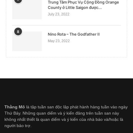
Trung Tâm Phục Vụ Cộng Đồng Orange
County ở Little Saigon được...
July 23, 2022
8
Nino Rota – The Godfather II
May 23, 2022
Thằng Mõ
là tập tuần san độc lập phát hành hàng tuần vào ngày
Thứ Bảy. Những quan diểm và ý kiến đăng trên tuần san này
không nhất thiết là quan diểm và ý kiến của nhà báo và/hoặc là
người bảo trợ.