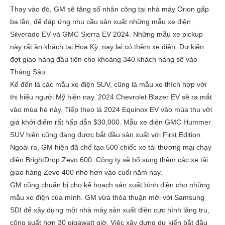
Thay vào đó, GM sẽ tăng số nhân công tại nhà máy Orion gấp
ba lần, để đáp ứng nhu cầu sản xuất những mẫu xe điện
Silverado EV và GMC Sierra EV 2024. Những mẫu xe pickup
này rất ăn khách tại Hoa Kỳ, nay lại có thêm xe điện. Dự kiến
đợt giao hàng đầu tiên cho khoảng 340 khách hàng sẽ vào
Tháng Sáu.
Kế đến là các mẫu xe điện SUV, cũng là mẫu xe thích hợp với
thị hiếu người Mỹ hiện nay. 2024 Chevrolet Blazer EV sẽ ra mắt
vào mùa hè này. Tiếp theo là 2024 Equinox EV vào mùa thu với
giá khởi điểm rất hấp dẫn $30,000. Mẫu xe điện GMC Hummer
SUV hiện cũng đang được bắt đầu sản xuất với First Edition.
Ngoài ra, GM hiện đã chế tạo 500 chiếc xe tải thương mại chạy
điện BrightDrop Zevo 600. Công ty sẽ bổ sung thêm các xe tải
giao hàng Zevo 400 nhỏ hơn vào cuối năm nay.
GM cũng chuẩn bị cho kế hoạch sản xuất bình điện cho những
mẫu xe điện của mình. GM vừa thỏa thuận mới với Samsung
SDI để xây dựng một nhà máy sản xuất điện cực hình lăng trụ,
công suất hơn 30 gigawatt giờ. Việc xây dựng dự kiến bắt đầu