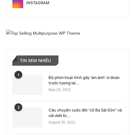
INSTAGRAM
TIN XEM NHIỀU
1
Bộ phim hoạt hình gây ‘ám ảnh’ vì đoán
trước tương lai...
May 26, 2022
2
Câu chuyện cuộc đời “cô Ba Sài Gòn” và
cái 𝐜𝐡ế𝐭 bi...
August 30, 2022