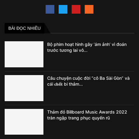
BÀI ĐỌC NHIỀU
Bộ phim hoạt hình gây ‘ám ảnh’ vì đoán
trước tương lai vô...
Câu chuyện cuộc đời “cô Ba Sài Gòn” và
cái 𝐜𝐡ế𝐭 bi thảm...
Thảm đỏ Billboard Music Awards 2022
tràn ngập trang phục quyến rũ