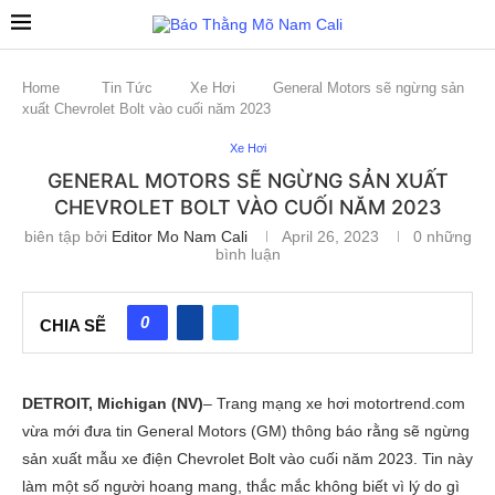
Home
Tin Tức
Xe Hơi
General Motors sẽ ngừng sản
xuất Chevrolet Bolt vào cuối năm 2023
Xe Hơi
GENERAL MOTORS SẼ NGỪNG SẢN XUẤT
CHEVROLET BOLT VÀO CUỐI NĂM 2023
biên tập bởi
Editor Mo Nam Cali
April 26, 2023
0 những
bình luận
0
CHIA SẼ
DETROIT, Michigan (NV)
– Trang mạng xe hơi motortrend.com
vừa mới đưa tin General Motors (GM) thông báo rằng sẽ ngừng
sản xuất mẫu xe điện Chevrolet Bolt vào cuối năm 2023. Tin này
làm một số người hoang mang, thắc mắc không biết vì lý do gì