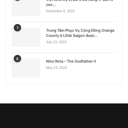
con...
November 8, 2022
7
Trung Tâm Phục Vụ Cộng Đồng Orange
County ở Little Saigon được...
July 23, 2022
8
Nino Rota – The Godfather II
May 23, 2022