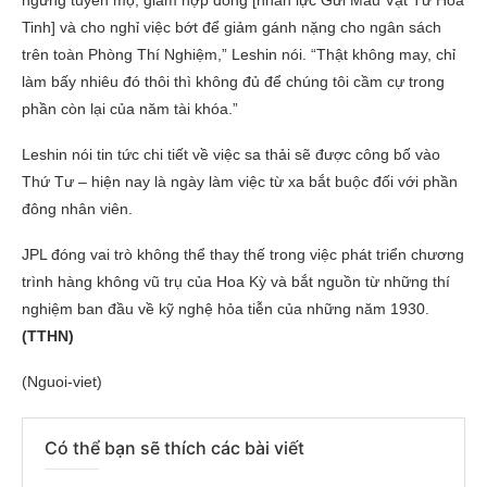
ngừng tuyển mộ, giảm hợp đồng [nhân lực Gửi Mẫu Vật Từ Hỏa
Tinh] và cho nghỉ việc bớt để giảm gánh nặng cho ngân sách
trên toàn Phòng Thí Nghiệm,” Leshin nói. “Thật không may, chỉ
làm bấy nhiêu đó thôi thì không đủ để chúng tôi cầm cự trong
phần còn lại của năm tài khóa.”
Leshin nói tin tức chi tiết về việc sa thải sẽ được công bố vào
Thứ Tư – hiện nay là ngày làm việc từ xa bắt buộc đối với phần
đông nhân viên.
JPL đóng vai trò không thể thay thế trong việc phát triển chương
trình hàng không vũ trụ của Hoa Kỳ và bắt nguồn từ những thí
nghiệm ban đầu về kỹ nghệ hỏa tiễn của những năm 1930.
(TTHN)
(Nguoi-viet)
Có thể bạn sẽ thích các bài viết