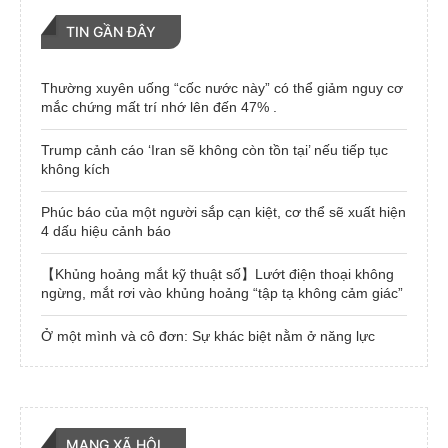
TIN GẦN ĐÂY
Thường xuyên uống “cốc nước này” có thể giảm nguy cơ
mắc chứng mất trí nhớ lên đến 47% .
Trump cảnh cáo ‘Iran sẽ không còn tồn tại’ nếu tiếp tục
không kích
Phúc báo của một người sắp cạn kiệt, cơ thể sẽ xuất hiện
4 dấu hiệu cảnh báo
【Khủng hoảng mắt kỹ thuật số】Lướt điện thoại không
ngừng, mắt rơi vào khủng hoảng “tập tạ không cảm giác”
Ở một mình và cô đơn: Sự khác biệt nằm ở năng lực
MẠNG XÃ HỘI