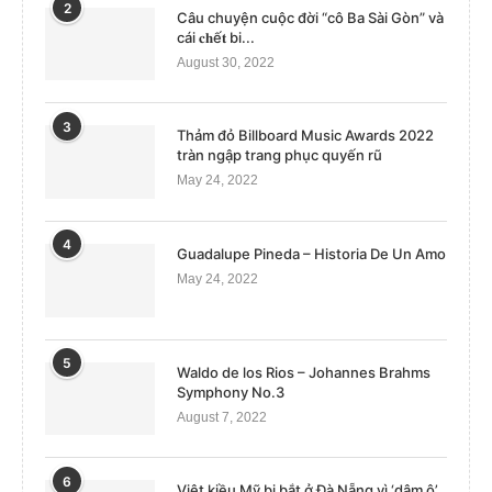
2
Câu chuyện cuộc đời “cô Ba Sài Gòn” và
cái 𝐜𝐡ế𝐭 bi...
August 30, 2022
3
Thảm đỏ Billboard Music Awards 2022
tràn ngập trang phục quyến rũ
May 24, 2022
4
Guadalupe Pineda – Historia De Un Amo
May 24, 2022
5
Waldo de los Rios – Johannes Brahms
Symphony No.3
August 7, 2022
6
Việt kiều Mỹ bị bắt ở Đà Nẵng vì ‘dâm ô’