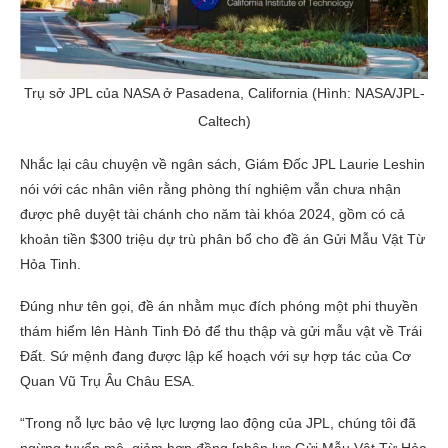
Trụ sở JPL của NASA ở Pasadena, California (Hình: NASA/JPL-
Caltech)
Nhắc lại câu chuyện về ngân sách, Giám Đốc JPL Laurie Leshin
nói với các nhân viên rằng phòng thí nghiệm vẫn chưa nhận
được phê duyệt tài chánh cho năm tài khóa 2024, gồm có cả
khoản tiền $300 triệu dự trù phân bổ cho đề án Gửi Mẫu Vật Từ
Hỏa Tinh.
Đúng như tên gọi, đề án nhằm mục đích phóng một phi thuyền
thám hiểm lên Hành Tinh Đỏ để thu thập và gửi mẫu vật về Trái
Đất. Sứ mệnh đang được lập kế hoạch với sự hợp tác của Cơ
Quan Vũ Trụ Âu Châu ESA.
“Trong nỗ lực bảo vệ lực lượng lao động của JPL, chúng tôi đã