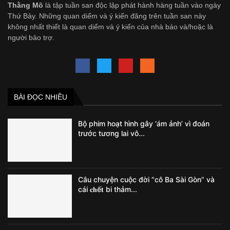
Thằng Mõ
là tập tuần san độc lập phát hành hàng tuần vào ngày
Thứ Bảy. Những quan diểm và ý kiến đăng trên tuần san này
không nhất thiết là quan diểm và ý kiến của nhà báo và/hoặc là
người bảo trợ.
BÀI ĐỌC NHIỀU
Bộ phim hoạt hình gây ‘ám ảnh’ vì đoán
trước tương lai vô...
Câu chuyện cuộc đời “cô Ba Sài Gòn” và
cái 𝐜𝐡ế𝐭 bi thảm...