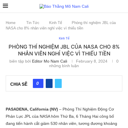
Home
Tin Tức
Kinh Tế
Phòng thí nghiệm JBL của
NASA cho 8% nhân viên nghỉ việc vì thiếu tiền
Kinh Tế
PHÒNG THÍ NGHIỆM JBL CỦA NASA CHO 8%
NHÂN VIÊN NGHỈ VIỆC VÌ THIẾU TIỀN
biên tập bởi
Editor Mo Nam Cali
February 8, 2024
0
những bình luận
0
CHIA SẼ
PASADENA, California (NV)
– Phòng Thí Nghiệm Động Cơ
Phản Lực JPL của NASA hôm Thứ Ba, 6 Tháng Hai công bố
đang tiến hành cắt giảm 530 nhân viên, tương đương khoảng