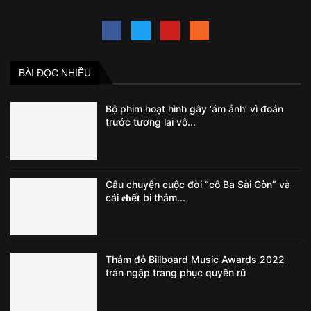
BÀI ĐỌC NHIỀU
Bộ phim hoạt hình gây ‘ám ảnh’ vì đoán
trước tương lai vô...
Câu chuyện cuộc đời “cô Ba Sài Gòn” và
cái 𝐜𝐡ế𝐭 bi thảm...
Thảm đỏ Billboard Music Awards 2022
tràn ngập trang phục quyến rũ