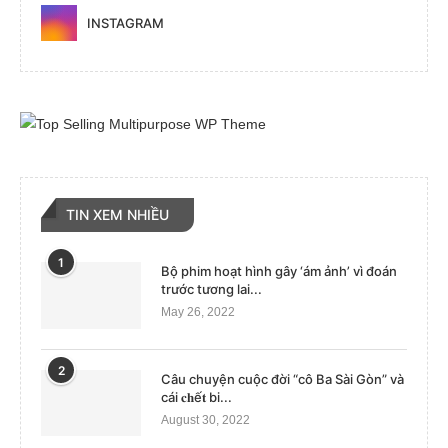
INSTAGRAM
TIN XEM NHIỀU
1
Bộ phim hoạt hình gây ‘ám ảnh’ vì đoán
trước tương lai...
May 26, 2022
2
Câu chuyện cuộc đời “cô Ba Sài Gòn” và
cái 𝐜𝐡ế𝐭 bi...
August 30, 2022