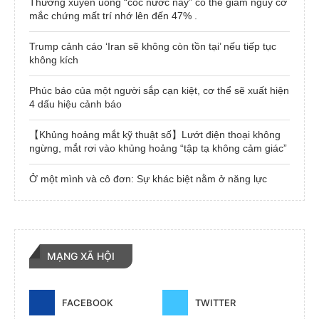
Thường xuyên uống “cốc nước này” có thể giảm nguy cơ
mắc chứng mất trí nhớ lên đến 47% .
Trump cảnh cáo ‘Iran sẽ không còn tồn tại’ nếu tiếp tục
không kích
Phúc báo của một người sắp cạn kiệt, cơ thể sẽ xuất hiện
4 dấu hiệu cảnh báo
【Khủng hoảng mắt kỹ thuật số】Lướt điện thoại không
ngừng, mắt rơi vào khủng hoảng “tập tạ không cảm giác”
Ở một mình và cô đơn: Sự khác biệt nằm ở năng lực
MẠNG XÃ HỘI
FACEBOOK
TWITTER