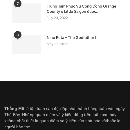
7
Trung Tâm Phục Vụ Cộng Đồng Orange
County ở Little Saigon được...
July 23, 2022
8
Nino Rota – The Godfather II
May 23, 2022
Thằng Mõ
là tập tuần san độc lập phát hành hàng tuần vào ngày
Thứ Bảy. Những quan diểm và ý kiến đăng trên tuần san này
không nhất thiết là quan diểm và ý kiến của nhà báo và/hoặc là
người bảo trợ.