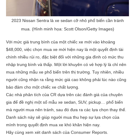
2023 Nissan Sentra là xe sedan cỡ nhỏ phổ biến cần tránh
mua. (Hình minh họa: Scott Olson/Getty Images)
Với mức giá trung bình của một chiếc xe mới vào khoảng
$48,000, việc chọn mua xe mới hiện nay là một quyết định tài
chính nhiều rủi ro, đặc biệt đối với những gia đình có mức thu
nhập trung bình và thấp. Một lời khuyên có vẻ hợp lý là chỉ nên
mua những mẫu xe phổ biến trên thị trường. Tuy nhiên, nhiều
người cũng nhận ra rằng mức giá cao không phải lúc nào cũng
bảo đảm cho một chiếc xe chất lượng.
Các nhà phân tích của CR dựa trên các đánh giá của chuyên
gia để đề nghị một số mẫu xe sedan, SUV, pickup… phổ biến
mà người mua nên tránh, sau đó đưa ra các lựa chọn thay thế.
Danh sách này sẽ giúp người mua thu hẹp sự lựa chọn của
mình trong quyết định mua xe khó khăn hiện nay.
Hãy cùng xem xét danh sách của Consumer Reports.