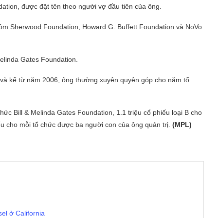
tion, được đặt tên theo người vợ đầu tiên của ông.
gồm Sherwood Foundation, Howard G. Buffett Foundation và NoVo
Melinda Gates Foundation.
h, và kể từ năm 2006, ông thường xuyên quyên góp cho năm tổ
hức Bill & Melinda Gates Foundation, 1.1 triệu cổ phiếu loại B cho
u cho mỗi tổ chức được ba người con của ông quản trị.
(MPL)
sel ở California