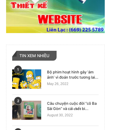
TIN XEM NHIỀU
1
Bộ phim hoạt hình gây ‘ám
ảnh’ vì đoán trước tương lai...
May 26, 2022
2
Câu chuyện cuộc đời “cô Ba
Sài Gòn” và cái 𝐜𝐡ế𝐭 bi...
August 30, 2022