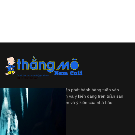
Thằng Mõ
là tập tuần san độc lập phát hành hàng tuần vào
ngày Thứ Bảy. Những quan diểm và ý kiến đăng trên tuần san
này không nhất thiết là quan diểm và ý kiến của nhà báo
và/hoặc là người bảo trợ.