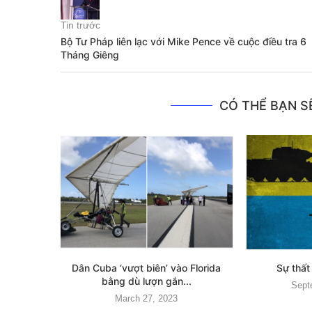
Tin trước
Bộ Tư Pháp liên lạc với Mike Pence về cuộc điều tra 6
Tháng Giêng
CÓ THỂ BẠN SẼ
Dân Cuba ‘vượt biên’ vào Florida
Sự thấ
bằng dù lượn gắn...
Sept
March 27, 2023