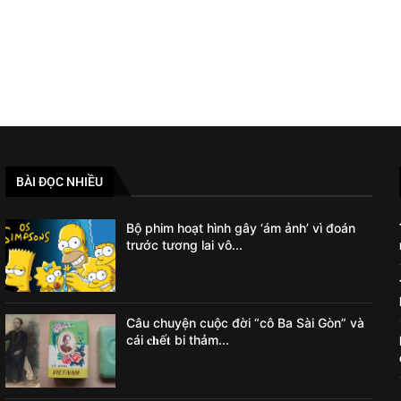
BÀI ĐỌC NHIỀU
Bộ phim hoạt hình gây ‘ám ảnh’ vì đoán
trước tương lai vô...
Câu chuyện cuộc đời “cô Ba Sài Gòn” và
cái 𝐜𝐡ế𝐭 bi thảm...