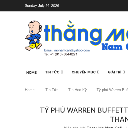
Sunday, July 26, 2026
TIN TỨC
CHUYÊN MỤC
GIẢI TRÍ
HOME
Home
Tin Tức
Tin Hoa Kỳ
Tỷ phú Warren Buff
TỶ PHÚ WARREN BUFFETT 
THAN
biên tập bởi
Editor Mo Nam Cali