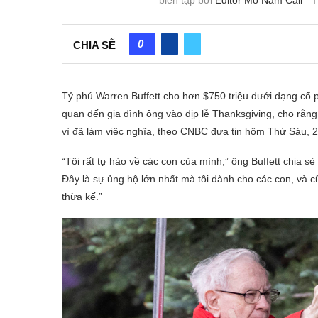
0
CHIA SẼ
Tỷ phú Warren Buffett cho hơn $750 triệu dưới dạng cổ p
quan đến gia đình ông vào dịp lễ Thanksgiving, cho rằn
vì đã làm việc nghĩa, theo CNBC đưa tin hôm Thứ Sáu, 
“Tôi rất tự hào về các con của mình,” ông Buffett chia sẻ
Đây là sự ủng hộ lớn nhất mà tôi dành cho các con, và c
thừa kế.”