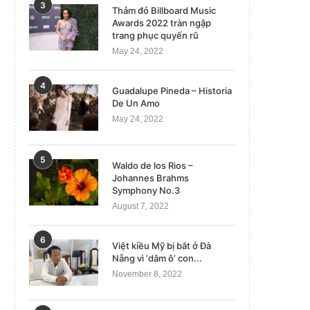
3
Thảm đỏ Billboard Music
Awards 2022 tràn ngập
trang phục quyến rũ
May 24, 2022
4
Guadalupe Pineda – Historia
De Un Amo
May 24, 2022
5
Waldo de los Rios –
Johannes Brahms
Symphony No.3
August 7, 2022
6
Việt kiều Mỹ bị bắt ở Đà
Nẵng vì ‘dâm ô’ con...
November 8, 2022