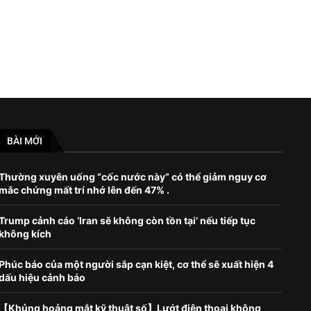
BÀI MỚI
Thường xuyên uống “cốc nước này” có thể giảm nguy cơ
mắc chứng mất trí nhớ lên đến 47% .
Trump cảnh cáo ‘Iran sẽ không còn tồn tại’ nếu tiếp tục
không kích
Phúc báo của một người sắp cạn kiệt, cơ thể sẽ xuất hiện 4
dấu hiệu cảnh báo
【Khủng hoảng mắt kỹ thuật số】Lướt điện thoại không