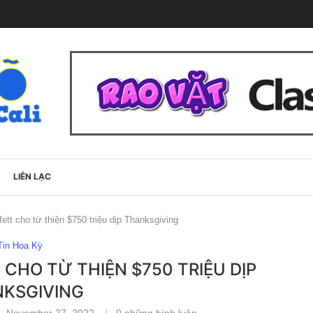
LIÊN LẠC
ett cho từ thiện $750 triệu dịp Thanksgiving
Tin Hoa Kỳ
CHO TỪ THIỆN $750 TRIỆU DỊP
KSGIVING
November 27, 2022
0 những bình luận