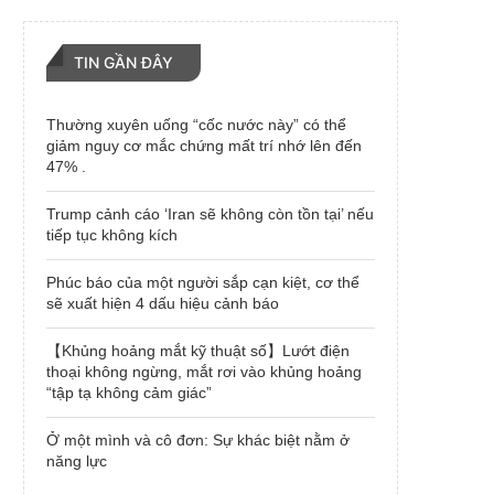
TIN GẦN ĐÂY
Thường xuyên uống “cốc nước này” có thể
giảm nguy cơ mắc chứng mất trí nhớ lên đến
47% .
Trump cảnh cáo ‘Iran sẽ không còn tồn tại’ nếu
tiếp tục không kích
Phúc báo của một người sắp cạn kiệt, cơ thể
sẽ xuất hiện 4 dấu hiệu cảnh báo
【Khủng hoảng mắt kỹ thuật số】Lướt điện
thoại không ngừng, mắt rơi vào khủng hoảng
“tập tạ không cảm giác”
Ở một mình và cô đơn: Sự khác biệt nằm ở
năng lực