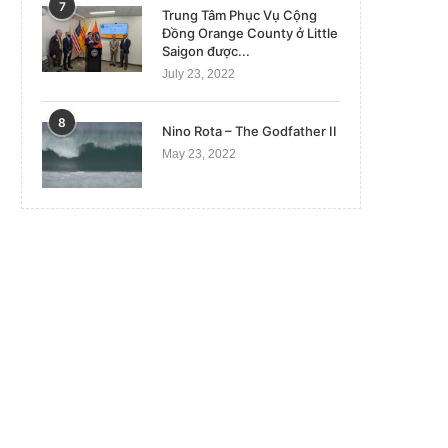
7
Trung Tâm Phục Vụ Cộng
Đồng Orange County ở Little
Saigon được...
July 23, 2022
8
Nino Rota – The Godfather II
May 23, 2022
Bão Hilary tiến lên phía Bắc, gieo
FBI đã truy cập được vào đi
mưa gió lớn...
của nghi...
August 21, 2023
July 16, 2024