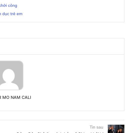
khởi công
nh dục trẻ em
R MO NAM CALI
Tin sau