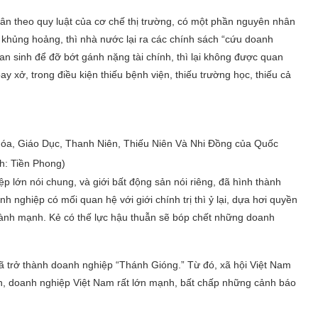
ân theo quy luật của cơ chế thị trường, có một phần nguyên nhân
 khủng hoảng, thì nhà nước lại ra các chính sách “cứu doanh
n sinh để đỡ bớt gánh nặng tài chính, thì lại không được quan
 xở, trong điều kiện thiếu bệnh viện, thiếu trường học, thiếu cả
óa, Giáo Dục, Thanh Niên, Thiếu Niên Và Nhi Đồng của Quốc
h: Tiền Phong)
 lớn nói chung, và giới bất động sản nói riêng, đã hình thành
nh nghiệp có mối quan hệ với giới chính trị thì ỷ lại, dựa hơi quyền
 lành mạnh. Kẻ có thế lực hậu thuẫn sẽ bóp chết những doanh
ã trở thành doanh nghiệp “Thánh Gióng.” Từ đó, xã hội Việt Nam
riển, doanh nghiệp Việt Nam rất lớn mạnh, bất chấp những cảnh báo