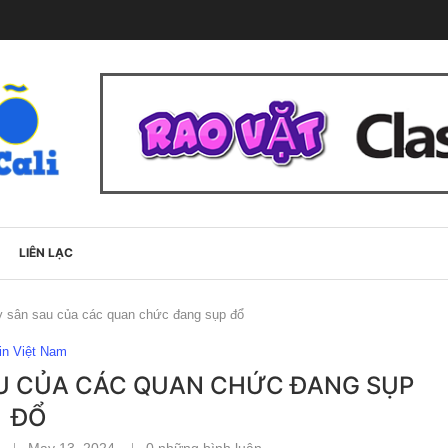
LIÊN LẠC
ty sân sau của các quan chức đang sụp đổ
in Việt Nam
U CỦA CÁC QUAN CHỨC ĐANG SỤP
ĐỔ
May 13, 2024
0 những bình luận