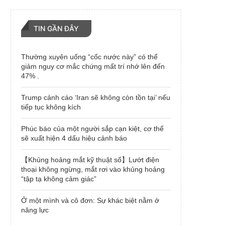
TIN GẦN ĐÂY
Thường xuyên uống “cốc nước này” có thể
giảm nguy cơ mắc chứng mất trí nhớ lên đến
47% .
Trump cảnh cáo ‘Iran sẽ không còn tồn tại’ nếu
tiếp tục không kích
Phúc báo của một người sắp cạn kiệt, cơ thể
sẽ xuất hiện 4 dấu hiệu cảnh báo
【Khủng hoảng mắt kỹ thuật số】Lướt điện
thoại không ngừng, mắt rơi vào khủng hoảng
“tập tạ không cảm giác”
Ở một mình và cô đơn: Sự khác biệt nằm ở
năng lực