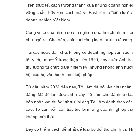
Trên thực tế, cách trưởng thành của những doanh nghi
vững chắc. Hãy xem cách mà VinFast tiến ra “biển lớn” và 
doanh nghiệp Việt Nam.
Cũng vì có quá nhiều doanh nghiệp dựa hơi chính trị, nê
như ngả rạ. Cho nên, chính trị càng loạn thì kinh tế càng
Tại các nước dân chủ, không có doanh nghiệp sân sau, v
tế. Ví dụ, nước Ý trong thập niên 1990, hay nước Anh t
thủ tướng từ chức giữa nhiệm kỳ, nhưng không ảnh hưởn
hội của họ vận hành theo luật pháp.
Từ đầu năm 2024 đến nay, Tô Lâm đã nổi lên như nhân tố 
đảng. Mà để làm được như vậy, Tô Lâm cho đánh từ doanh
bốn nhân vật thuộc “tứ trụ” bị ông Tô Lâm đánh theo các
cao, Tô Lâm vẫn còn tiếp tục lôi những doanh nghiệp t
kháng mới thôi.
Đây có thể là cách dễ nhất để loại bỏ đối thủ chính trị.