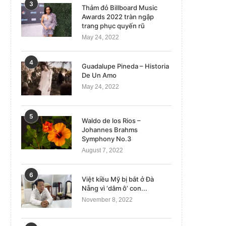
3
Thảm đỏ Billboard Music
Awards 2022 tràn ngập
trang phục quyến rũ
May 24, 2022
4
Guadalupe Pineda – Historia
De Un Amo
May 24, 2022
5
Waldo de los Rios –
Johannes Brahms
Symphony No.3
August 7, 2022
6
Việt kiều Mỹ bị bắt ở Đà
Nẵng vì ‘dâm ô’ con...
November 8, 2022