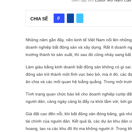
0
CHIA SẼ
Những năm gần đây, nền kinh tế Việt Nam nổi lên những
doanh nghiệp bất động sản và xây dựng. Rất ít doanh n
trưởng thành từ sản xuất, thì sau đó cũng nhảy sang bấ
Làm giàu bằng kinh doanh bất động sản không có gì sai. 
động sản trở thành một lĩnh vực béo bở, mà ở đó, các đ
ăn chia và các mối quan hệ loằng quằng. Trong môi trườn
Tình trạng quan chức bảo kê cho doanh nghiệp cướp đấ
người dân, càng ngày càng bị đẩy ra khỏi tầm với, bởi giá
Giá đất cao đến nỗi, khi bất động sản đóng băng, giá nh
tài chính của người dân. Kết quả là, các dự án khu dân 
hoang, tạo ra các khu đô thị ma không người ở. Trong kh