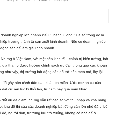
 doanh nghiệp lớn nhanh kiểu “Thánh Gióng.” Đa số trong đó là
ghiệp trưởng thành từ sản xuất kinh doanh. Nếu có doanh nghiệp
t động sản để làm giàu cho nhanh.
Nhưng ở Việt Nam, với một nền kinh tế – chính trị biến tướng, bất
ại gia tha hồ được hưởng chính sách ưu đãi, thông qua các khoản
g như vậy, thị trường bất động sản đã trở nên méo mó, lầy lội.
t, đã gây nên cảnh dân oan khắp ba miền. Ước mơ an cư của
 đất cứ liên tục bị thổi lên, từ năm này qua năm khác.
à đất dù đã giảm, nhưng vẫn rất cao so với thu nhập và khả năng
cư, khu đô thị của các doanh nghiệp bất động sản lớn nhỏ đã bị bỏ
i đó, người dân, từ trung lưu trở xuống, không có nhà để ở.