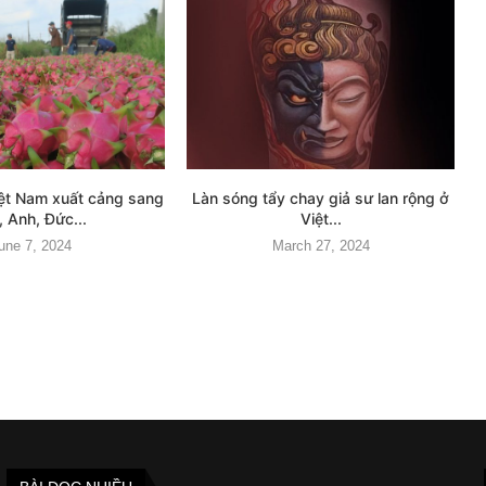
iệt Nam xuất cảng sang
Làn sóng tẩy chay giả sư lan rộng ở
 Anh, Đức...
Việt...
une 7, 2024
March 27, 2024