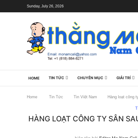
Sunday, July 26, 2026
TIN TỨC
CHUYÊN MỤC
GIẢI TRÍ
HOME
Home
Tin Tức
Tin Việt Nam
Hàng loạt công 
T
HÀNG LOẠT CÔNG TY SÂN SA
biên tập bởi
Editor Mo Nam Cali