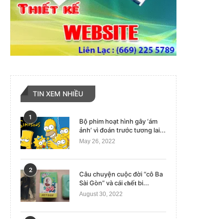
TIN XEM NHIỀU
1
Bộ phim hoạt hình gây ‘ám
ảnh’ vì đoán trước tương lai...
May 26, 2022
2
Câu chuyện cuộc đời “cô Ba
Sài Gòn” và cái 𝐜𝐡ế𝐭 bi...
August 30, 2022