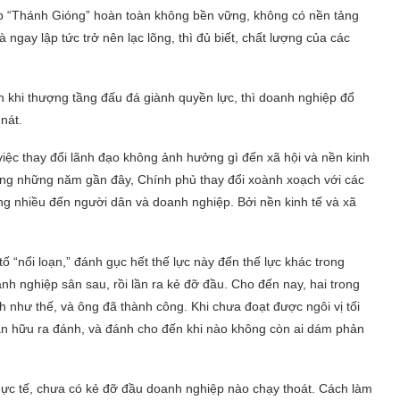
ệp “Thánh Gióng” hoàn toàn không bền vững, không có nền tảng
ngay lập tức trở nên lạc lõng, thì đủ biết, chất lượng của các
n khi thượng tầng đấu đá giành quyền lực, thì doanh nghiệp đổ
 nát.
iệc thay đổi lãnh đạo không ảnh hưởng gì đến xã hội và nền kinh
rong những năm gần đây, Chính phủ thay đổi xoành xoạch với các
g nhiều đến người dân và doanh nghiệp. Bởi nền kinh tế và xã
“nổi loạn,” đánh gục hết thế lực này đến thế lực khác trong
 nghiệp sân sau, rồi lần ra kẻ đỡ đầu. Cho đến nay, hai trong
h như thế, và ông đã thành công. Khi chưa đoạt được ngôi vị tối
hân hữu ra đánh, và đánh cho đến khi nào không còn ai dám phản
 Thực tế, chưa có kẻ đỡ đầu doanh nghiệp nào chạy thoát. Cách làm