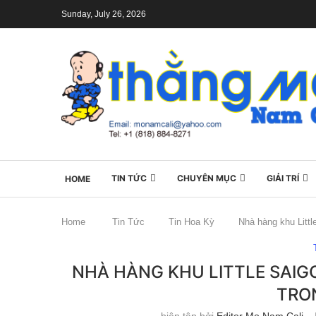
Sunday, July 26, 2026
TIN TỨC
CHUYÊN MỤC
GIẢI TRÍ
HOME
Home
Tin Tức
Tin Hoa Kỳ
Nhà hàng khu Littl
NHÀ HÀNG KHU LITTLE SAIG
TRO
biên tập bởi
Editor Mo Nam Cali