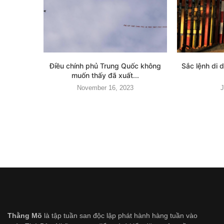
Điều chính phủ Trung Quốc không
Sắc lệnh di 
muốn thấy đã xuất...
November 16, 2023
J
Thằng Mõ
là tập tuần san độc lập phát hành hàng tuần vào