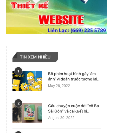
TIN XEM NHIỀU
1
Bộ phim hoạt hình gây ‘ám
ảnh’ vì đoán trước tương lai...
May 26, 2022
2
Câu chuyện cuộc đời “cô Ba
Sài Gòn” và cái 𝐜𝐡ế𝐭 bi...
August 30, 2022