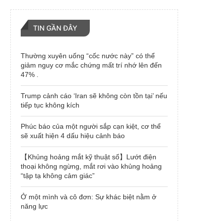
TIN GẦN ĐÂY
Thường xuyên uống “cốc nước này” có thể
giảm nguy cơ mắc chứng mất trí nhớ lên đến
47% .
Trump cảnh cáo ‘Iran sẽ không còn tồn tại’ nếu
tiếp tục không kích
Phúc báo của một người sắp cạn kiệt, cơ thể
sẽ xuất hiện 4 dấu hiệu cảnh báo
【Khủng hoảng mắt kỹ thuật số】Lướt điện
thoại không ngừng, mắt rơi vào khủng hoảng
“tập tạ không cảm giác”
Ở một mình và cô đơn: Sự khác biệt nằm ở
năng lực