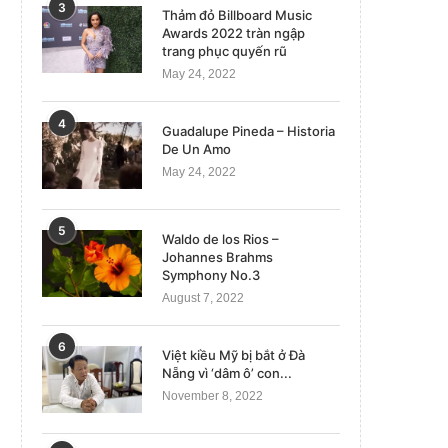
3
Thảm đỏ Billboard Music
Awards 2022 tràn ngập
trang phục quyến rũ
May 24, 2022
4
Guadalupe Pineda – Historia
De Un Amo
May 24, 2022
5
Waldo de los Rios –
Johannes Brahms
Symphony No.3
August 7, 2022
6
Việt kiều Mỹ bị bắt ở Đà
Nẵng vì ‘dâm ô’ con...
November 8, 2022