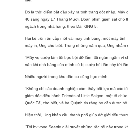
biết.
Đó là thời điểm bắt đầu xảy ra tình trạng đột nhập. Máy
40 sáng ngày 17 Tháng Mười. Đoạn phim giám sát cho thấ
ngách trong nhà hàng, theo Đài KING 5.
Hai kẻ trộm ăn cắp một vài máy tính bảng, một máy tính 
máy in, Ung cho biết. Trong những năm qua, Ung nhắm chừ
“Mấy vụ cướp làm tôi bực bội dữ lắm, tôi ngán ngẩm vì c
nản khi nhà hàng của mình cứ bị cướp hết lần này tới lần
Nhiều người trong khu dân cư cũng bực mình.
“Không chỉ các doanh nghiệp cảm thấy bất lực mà các tổ
giám đốc điều hành Friends of Little Saigon, một tổ chức
Quốc Tế, cho biết, và bà Quỳnh tin rằng họ cần được hỗ 
Hiện thời, Ung khẩn cầu thành phố giúp đỡ giới tiểu thươ
“Tôi hy vọng Seattle giải quyết những rắc rối này trong 