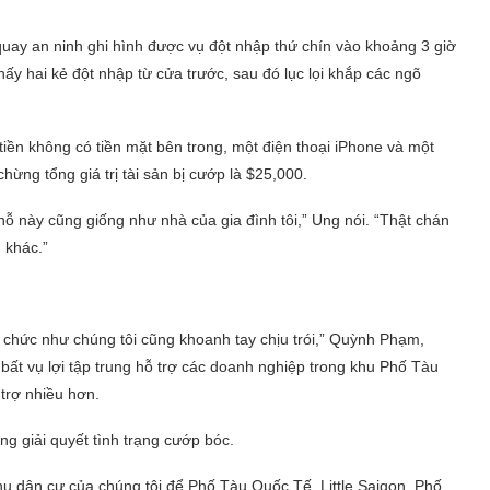
 quay an ninh ghi hình được vụ đột nhập thứ chín vào khoảng 3 giờ
y hai kẻ đột nhập từ cửa trước, sau đó lục lọi khắp các ngõ
tiền không có tiền mặt bên trong, một điện thoại iPhone và một
ng tổng giá trị tài sản bị cướp là $25,000.
hỗ này cũng giống như nhà của gia đình tôi,” Ung nói. “Thật chán
 khác.”
 chức như chúng tôi cũng khoanh tay chịu trói,” Quỳnh Phạm,
 bất vụ lợi tập trung hỗ trợ các doanh nghiệp trong khu Phố Tàu
trợ nhiều hơn.
ng giải quyết tình trạng cướp bóc.
khu dân cư của chúng tôi để Phố Tàu Quốc Tế, Little Saigon, Phố