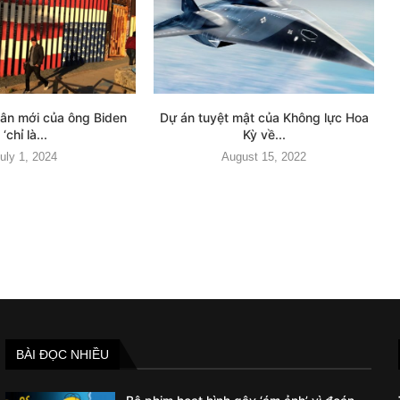
dân mới của ông Biden
Dự án tuyệt mật của Không lực Hoa
‘chỉ là...
Kỳ về...
uly 1, 2024
August 15, 2022
BÀI ĐỌC NHIỀU