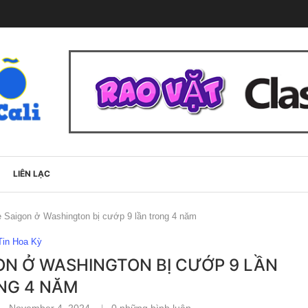
LIÊN LẠC
e Saigon ở Washington bị cướp 9 lần trong 4 năm
Tin Hoa Kỳ
ON Ở WASHINGTON BỊ CƯỚP 9 LẦN
NG 4 NĂM
November 4, 2024
0 những bình luận