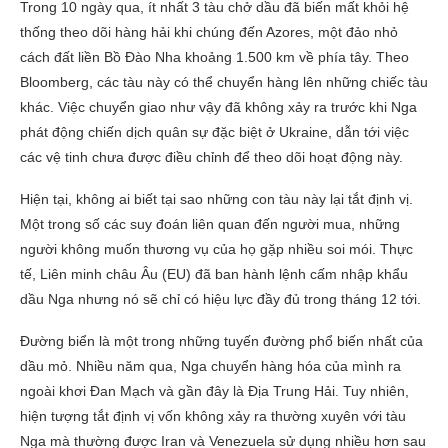
Trong 10 ngày qua, ít nhất 3 tàu chở dầu đã biến mất khỏi hệ
thống theo dõi hàng hải khi chúng đến Azores, một đảo nhỏ
cách đất liền Bồ Đào Nha khoảng 1.500 km về phía tây. Theo
Bloomberg, các tàu này có thể chuyển hàng lên những chiếc tàu
khác. Việc chuyển giao như vậy đã không xảy ra trước khi Nga
phát động chiến dịch quân sự đặc biệt ở Ukraine, dẫn tới việc
các vệ tinh chưa được điều chỉnh để theo dõi hoạt động này.
Hiện tại, không ai biết tại sao những con tàu này lại tắt định vị.
Một trong số các suy đoán liên quan đến người mua, những
người không muốn thương vụ của họ gặp nhiều soi mói. Thực
tế, Liên minh châu Âu (EU) đã ban hành lệnh cấm nhập khẩu
dầu Nga nhưng nó sẽ chỉ có hiệu lực đầy đủ trong tháng 12 tới.
Đường biển là một trong những tuyến đường phổ biến nhất của
dầu mỏ. Nhiều năm qua, Nga chuyển hàng hóa của mình ra
ngoài khơi Đan Mạch và gần đây là Địa Trung Hải. Tuy nhiên,
hiện tượng tắt định vị vốn không xảy ra thường xuyên với tàu
Nga mà thường được Iran và Venezuela sử dụng nhiều hơn sau