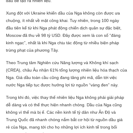
dầu để tạo ra nhiên liệu.
Xung đột với Ukraine khiến dầu của Nga không còn được ưa
chuộng, ít nhất về mặt công khai. Tuy nhiên, trong 100 ngày
đầu tiên kể từ khi Nga phát động chiến dịch quân sự đặc biệt,
Moscow đã thu về 98 tỷ USD. Đây được xem là con số “đáng
kinh ngạc”, nhất là khi Nga chịu tác động từ nhiều biện pháp
trừng phạt của phương Tây.
Theo Trung tâm Nghiên cứu Năng lượng và Không khí sạch
(CREA), châu Âu nhận 61% tổng lượng nhiên liệu hóa thạch của
Nga. Giá dầu toàn cầu cũng đang tăng phi mã, dẫn tới việc
nước Nga tiếp tục được hưởng lợi từ nguồn “vàng đen” này.
Trong khi đó, việc thay thế nhiên liệu Nga không phải giải pháp
dễ dàng và có thể thực hiện nhanh chóng. Dầu của Nga cũng
không vì thế mà bị ế. Các nền kinh tế tỷ dân như Ấn Độ và
Trung Quốc đã nhanh chóng nắm bắt cơ hội từ nguồn dầu giá
rẻ của Nga, mang tới cho họ những lợi ích kinh tế trong bối