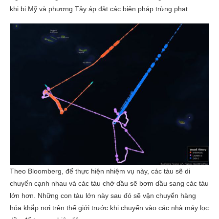
khi bị Mỹ và phương Tây áp đặt các biện pháp trừng phạt.
Theo Bloomberg, để thực hiện nhiệm vụ này, các tàu sẽ di
chuyển cạnh nhau và các tàu chở dầu sẽ bơm dầu sang các tàu
lớn hơn. Những con tàu lớn này sau đó sẽ vận chuyển hàng
hóa khắp nơi trên thế giới trước khi chuyển vào các nhà máy lọc