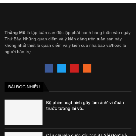
Thằng Mõ
là tập tuần san độc lập phát hành hàng tuần vào ngày
Thứ Bảy. Những quan diểm và ý kiến đăng trên tuần san này
không nhất thiết là quan diểm và ý kiến của nhà báo và/hoặc là
người bảo trợ.
BÀI ĐỌC NHIỀU
Bộ phim hoạt hình gây ‘ám ảnh’ vì đoán
trước tương lai vô...
Câu chuyện cuộc đời “cô Ba Sài Gòn” và