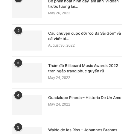
Bộ phim hoạt hình gây ‘ám ảnh’ vì đoán
trước tương lai...
May 26, 2022
2
Câu chuyện cuộc đời “cô Ba Sài Gòn” và
cái 𝐜𝐡ế𝐭 bi...
August 30, 2022
3
Thảm đỏ Billboard Music Awards 2022
tràn ngập trang phục quyến rũ
May 24, 2022
4
Guadalupe Pineda – Historia De Un Amo
May 24, 2022
5
Waldo de los Rios – Johannes Brahms