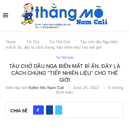
Home
Tin Tức
Tin Thế Giới
Tàu chở dầu Nga biến
mất bí ẩn, đây là cách chúng “tiếp nhiên liệu” cho thế giới
Tin Thế Giới
TÀU CHỞ DẦU NGA BIẾN MẤT BÍ ẨN, ĐÂY LÀ
CÁCH CHÚNG “TIẾP NHIÊN LIỆU” CHO THẾ
GIỚI
biên tập bởi
Editor Mo Nam Cali
June 25, 2022
0 những
bình luận
0
CHIA SẼ