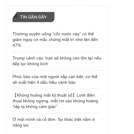
TIN GẦN ĐÂY
Thường xuyên uống “cốc nước này” có thể
giảm nguy cơ mắc chứng mất trí nhớ lên đến
47% .
Trump cảnh cáo ‘Iran sẽ không còn tồn tại’ nếu
tiếp tục không kích
Phúc báo của một người sắp cạn kiệt, cơ thể
sẽ xuất hiện 4 dấu hiệu cảnh báo
【Khủng hoảng mắt kỹ thuật số】Lướt điện
thoại không ngừng, mắt rơi vào khủng hoảng
“tập tạ không cảm giác”
Ở một mình và cô đơn: Sự khác biệt nằm ở
năng lực