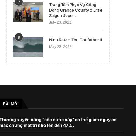
7
Trung Tâm Phục Vụ Cộng
November 4, 2022
Đồng Orange County ở Little
Saigon được...
July 23, 2022
8
Nino Rota – The Godfather II
May 23, 2022
BÀI MỚI
Thường xuyên uống “cốc nước này” có thể giảm nguy cơ
mắc chứng mất trí nhớ lên đến 47% .