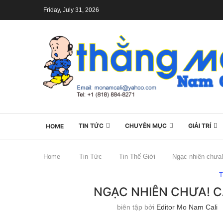
Friday, July 31, 2026
TIN TỨC
CHUYÊN MỤC
GIẢI TRÍ
HOME
Home
Tin Tức
Tin Thế Giới
Ngạc nhiên chưa!
T
NGẠC NHIÊN CHƯA! C
biên tập bởi
Editor Mo Nam Cali