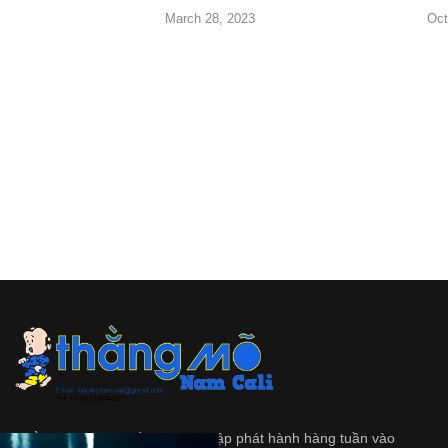
March 28, 2023
Oct
Thằng Mõ
là tập tuần san độc lập phát hành hàng tuần vào