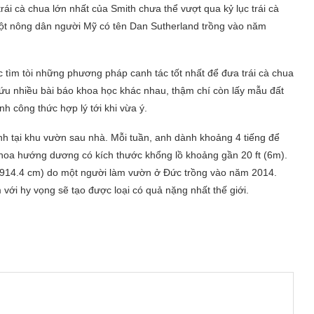
ái cà chua lớn nhất của Smith chưa thể vượt qua kỷ lục trái cà
một nông dân người Mỹ có tên Dan Sutherland trồng vào năm
tục tìm tòi những phương pháp canh tác tốt nhất để đưa trái cà chua
cứu nhiều bài báo khoa học khác nhau, thậm chí còn lấy mẫu đất
h công thức hợp lý tới khi vừa ý.
ính tại khu vườn sau nhà. Mỗi tuần, anh dành khoảng 4 tiếng để
hoa hướng dương có kích thước khổng lồ khoảng gần 20 ft (6m).
t (914.4 cm) do một người làm vườn ở Đức trồng vào năm 2014.
m với hy vọng sẽ tạo được loại có quả nặng nhất thế giới.