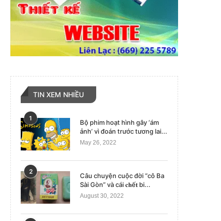
TIN XEM NHIỀU
1
Bộ phim hoạt hình gây ‘ám
ảnh’ vì đoán trước tương lai...
May 26, 2022
2
Câu chuyện cuộc đời “cô Ba
Sài Gòn” và cái 𝐜𝐡ế𝐭 bi...
August 30, 2022