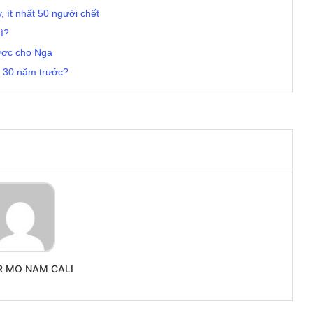
, ít nhất 50 người chết
gì?
dược cho Nga
n 30 năm trước?
R MO NAM CALI