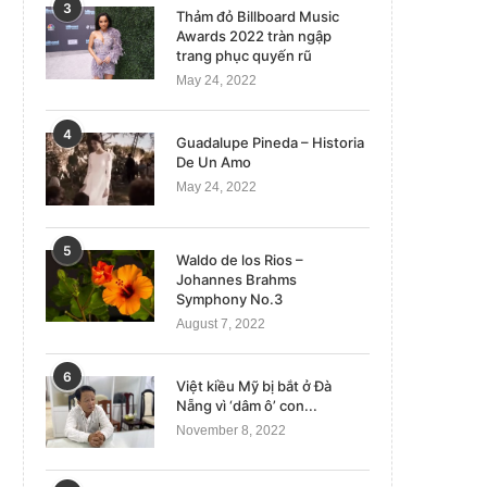
3
Thảm đỏ Billboard Music
Awards 2022 tràn ngập
trang phục quyến rũ
May 24, 2022
4
Guadalupe Pineda – Historia
De Un Amo
May 24, 2022
5
Waldo de los Rios –
Mỹ viện trợ rốc-két tầm xa
Johannes Brahms
Ukraine
Symphony No.3
February 4, 2023
August 7, 2022
6
Việt kiều Mỹ bị bắt ở Đà
Nẵng vì ‘dâm ô’ con...
November 8, 2022
Mỹ tìm cách tăng cường ảnh hưởng
trong khu vực...