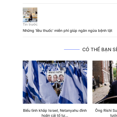
Tin trước
Những ‘liều thuốc’ miễn phí giúp ngăn ngừa bệnh tật
CÓ THỂ BẠN SẼ
Biểu tình khắp Israel, Netanyahu đình
Ông Rishi Su
hoãn cải tổ tư...
tướ