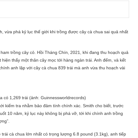
 vừa phá kỷ lục thế giới khi trồng được cây cà chua sai quả nhất
 ham trồng cây cỏ. Hồi Tháng Chín, 2021, khi đang thu hoạch quả
 hiện thấy một thân cây mọc tới hàng ngàn trái. Anh đếm, và kết
chính anh lập với cây cà chua 839 trái mà anh vừa thu hoạch vài
 có 1,269 trái (ảnh: Guinnessworldrecords)
tới kiểm tra nhằm bảo đảm tính chính xác. Smith cho biết, trước
uốt 10 năm, kỷ lục này không bị phá vỡ, tới khi chính anh trồng
ợng”.
rái cà chua lớn nhất có trọng lượng 6.8 pound (3.1kg), anh tiếp