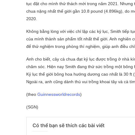
tục đặt cho mình thử thách mới trong năm 2021. Nhưng tr
chua nặng nhất thế giới gần 10.8 pound (4.896kg), do 
2020.
Không bằng lòng với việc chỉ lập các kỷ lục, Smith tiếp 
của mình thành sản phẩm tốt nhất thế giới. Anh nghiên 
để thử nghiệm trong phòng thí nghiệm, giúp anh điều chỉn
Anh cho biết, cây cà chua đạt kỷ lục được trồng ở nhà k
chăm sóc. Hiện nay Smith đang thử sức trồng một bông 
Kỷ lục thế giới bông hoa hướng dương cao nhất là 30 f
Ngoài ra, anh cũng dành thú vui trồng khoai tây và cà tí
(theo
Guinnessworldrecords
)
(SGN)
Có thể bạn sẽ thích các bài viết