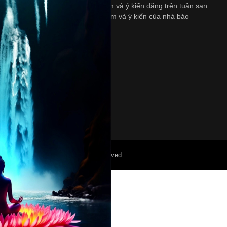
ngày Thứ Bảy. Những quan diểm và ý kiến đăng trên tuần san
này không nhất thiết là quan diểm và ý kiến của nhà báo
và/hoặc là người bảo trợ.
©2022 Mỏ Nam Cali. All Right Reserved.