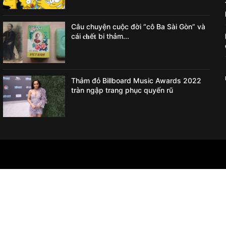
Câu chuyện cuộc đời “cô Ba Sài Gòn” và
cái 𝐜𝐡ế𝐭 bi thảm...
Thảm đỏ Billboard Music Awards 2022
tràn ngập trang phục quyến rũ