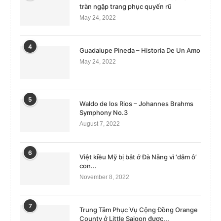
tràn ngập trang phục quyến rũ
May 24, 2022
4
Guadalupe Pineda – Historia De Un Amo
May 24, 2022
5
Waldo de los Rios – Johannes Brahms
Symphony No.3
August 7, 2022
6
Việt kiều Mỹ bị bắt ở Đà Nẵng vì ‘dâm ô’
con...
November 8, 2022
7
Trung Tâm Phục Vụ Cộng Đồng Orange
County ở Little Saigon được...