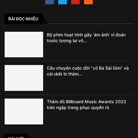
BÀI ĐỌC NHIỀU
Bộ phim hoạt hình gây ‘ám ảnh’ vì đoán
trước tương lai vô...
Câu chuyện cuộc đời “cô Ba Sài Gòn” và
cái 𝐜𝐡ế𝐭 bi thảm...
Thảm đỏ Billboard Music Awards 2022
tràn ngập trang phục quyến rũ