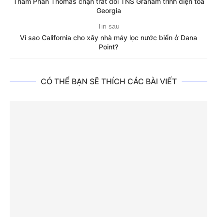
Thẩm Phán Thomas chặn trát đòi TNS Graham trình diện toà
Georgia
Tin sau
Vì sao California cho xây nhà máy lọc nước biển ở Dana
Point?
CÓ THỂ BẠN SẼ THÍCH CÁC BÀI VIẾT