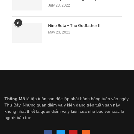
July 23, 2022
8
Nino Rota – The Godfather II
May 23, 2022
Thằng Mõ
là tập tuần san độc lập phát hành hàng tuần vào ngày
Thứ Bảy. Những quan diểm và ý kiến đăng trên tuần san này
không nhất thiết là quan diểm và ý kiến của nhà báo và/hoặc là
người bảo trợ.