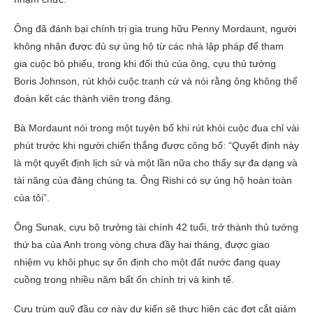
Ông đã đánh bại chính trị gia trung hữu Penny Mordaunt, người
không nhận được đủ sự ủng hộ từ các nhà lập pháp để tham
gia cuộc bỏ phiếu, trong khi đối thủ của ông, cựu thủ tướng
Boris Johnson, rút khỏi cuộc tranh cử và nói rằng ông không thể
đoàn kết các thành viên trong đảng.
Bà Mordaunt nói trong một tuyên bố khi rút khỏi cuộc đua chỉ vài
phút trước khi người chiến thắng được công bố: “Quyết định này
là một quyết định lịch sử và một lần nữa cho thấy sự đa dạng và
tài năng của đảng chúng ta. Ông Rishi có sự ủng hộ hoàn toàn
của tôi”.
Ông Sunak, cựu bộ trưởng tài chính 42 tuổi, trở thành thủ tướng
thứ ba của Anh trong vòng chưa đầy hai tháng, được giao
nhiệm vụ khôi phục sự ổn định cho một đất nước đang quay
cuồng trong nhiều năm bất ổn chính trị và kinh tế.
Cựu trùm quỹ đầu cơ này dự kiến sẽ thực hiện các đợt cắt giảm