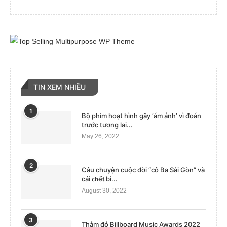
TIN XEM NHIỀU
1
Bộ phim hoạt hình gây ‘ám ảnh’ vì đoán
trước tương lai...
May 26, 2022
2
Câu chuyện cuộc đời “cô Ba Sài Gòn” và
cái 𝐜𝐡ế𝐭 bi...
August 30, 2022
3
Thảm đỏ Billboard Music Awards 2022