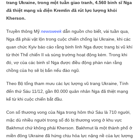
trang Ukraine, trong một tuần giao tranh, 4.560 binh sĩ Nga
đã thiệt mạng và điện Kremlin đã rút lực lượng khỏi
Kherson.
Truyền thông Mỹ
newsweek
dẫn nguồn cho biết, vài tuần qua,
Nga đã phải vật lộn trong cuộc chiến chống lại Ukraine, khi các
quan chức Kyiv báo cáo rằng binh lính Nga được trang bị vũ khí
từ thời Thế chiến II và súng trường hoạt động kém. Trong khi
đó, vợ của các binh sĩ Nga được điều động phàn nàn rằng
chồng của họ sẽ bị bắn nếu đào ngũ.
Theo Bộ tổng tham mưu các lực lượng vũ trang Ukraine, Tính
đến thứ Sáu 11/12, gần 80.000 quân nhân Nga đã thiệt mạng
kể từ khi cuộc chiến bắt đầu.
Con số thương vong của Nga trong hôm thứ Sáu là 710 người,
mặc dù nhiều người trong số đó bị thương vong ở khu vực
Bakhmut chứ không phải Kherson. Bakhmut là một thành phố ở
miền đông Ukraine đã hứng chịu hỏa lực nặng nề của lực lượng