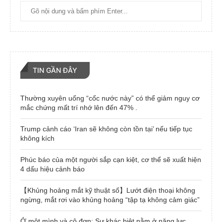
TIN GẦN ĐÂY
Thường xuyên uống “cốc nước này” có thể giảm nguy cơ
mắc chứng mất trí nhớ lên đến 47% .
Trump cảnh cáo ‘Iran sẽ không còn tồn tại’ nếu tiếp tục
không kích
Phúc báo của một người sắp cạn kiệt, cơ thể sẽ xuất hiện
4 dấu hiệu cảnh báo
【Khủng hoảng mắt kỹ thuật số】Lướt điện thoại không
ngừng, mắt rơi vào khủng hoảng “tập tạ không cảm giác”
Ở một mình và cô đơn: Sự khác biệt nằm ở năng lực