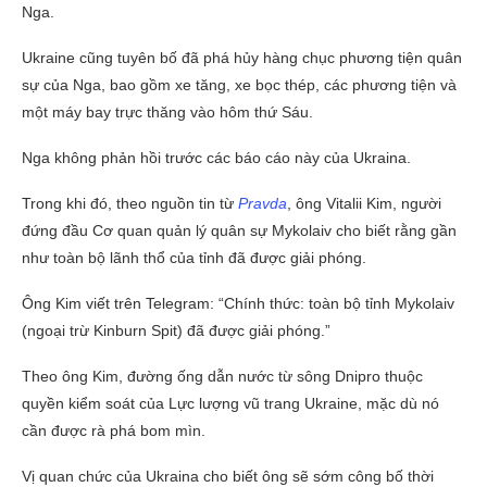
Nga.
Ukraine cũng tuyên bố đã phá hủy hàng chục phương tiện quân
sự của Nga, bao gồm xe tăng, xe bọc thép, các phương tiện và
một máy bay trực thăng vào hôm thứ Sáu.
Nga không phản hồi trước các báo cáo này của Ukraina.
Trong khi đó, theo nguồn tin từ
Pravda
, ông Vitalii Kim, người
đứng đầu Cơ quan quản lý quân sự Mykolaiv cho biết rằng gần
như toàn bộ lãnh thổ của tỉnh đã được giải phóng.
Ông Kim viết trên Telegram: “Chính thức: toàn bộ tỉnh Mykolaiv
(ngoại trừ Kinburn Spit) đã được giải phóng.”
Theo ông Kim, đường ống dẫn nước từ sông Dnipro thuộc
quyền kiểm soát của Lực lượng vũ trang Ukraine, mặc dù nó
cần được rà phá bom mìn.
Vị quan chức của Ukraina cho biết ông sẽ sớm công bố thời