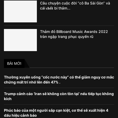
Câu chuyện cuộc đời “cô Ba Sài Gòn” và
cái 𝐜𝐡ế𝐭 bi thảm...
Thảm đỏ Billboard Music Awards 2022
tràn ngập trang phục quyến rũ
BÀI MỚI
Thường xuyên uống “cốc nước này” có thể giảm nguy cơ mắc
chứng mất trí nhớ lên đến 47% .
Trump cảnh cáo ‘Iran sẽ không còn tồn tại’ nếu tiếp tục không
kích
Phúc báo của một người sắp cạn kiệt, cơ thể sẽ xuất hiện 4
dấu hiệu cảnh báo