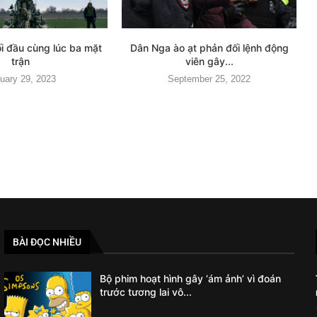
i đầu cùng lúc ba mặt
Dân Nga ào ạt phản đối lệnh động
trận
viên gây...
uary 29, 2023
September 25, 2022
BÀI ĐỌC NHIỀU
Bộ phim hoạt hình gây ‘ám ảnh’ vì đoán
trước tương lai vô...