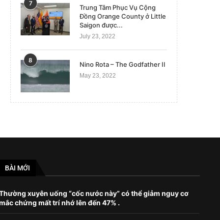
7
Trung Tâm Phục Vụ Cộng
Đồng Orange County ở Little
Saigon được...
Máy bay không người lái Ukraine tấn
Ba Lan chọn công ty Mỹ x
July 23, 2022
công Crimea, Moscow,...
máy hạt...
September 18, 2023
October 30, 2022
8
Nino Rota – The Godfather II
May 23, 2022
BÀI MỚI
Thường xuyên uống “cốc nước này” có thể giảm nguy cơ
mắc chứng mất trí nhớ lên đến 47% .