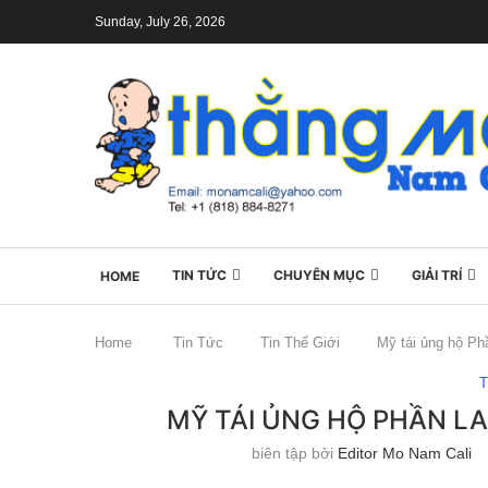
Sunday, July 26, 2026
TIN TỨC
CHUYÊN MỤC
GIẢI TRÍ
HOME
Home
Tin Tức
Tin Thế Giới
Mỹ tái ủng hộ Ph
T
MỸ TÁI ỦNG HỘ PHẦN LA
biên tập bởi
Editor Mo Nam Cali