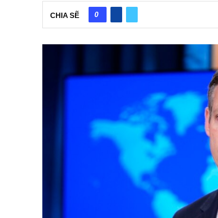
0
CHIA SẼ