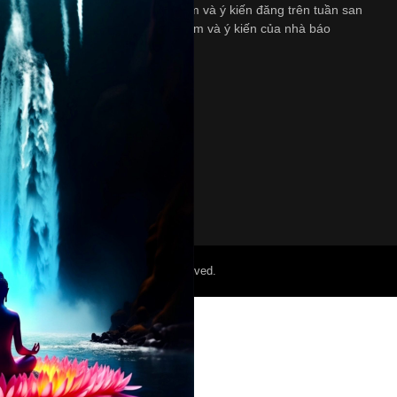
ngày Thứ Bảy. Những quan diểm và ý kiến đăng trên tuần san
này không nhất thiết là quan diểm và ý kiến của nhà báo
và/hoặc là người bảo trợ.
©2022 Mỏ Nam Cali. All Right Reserved.