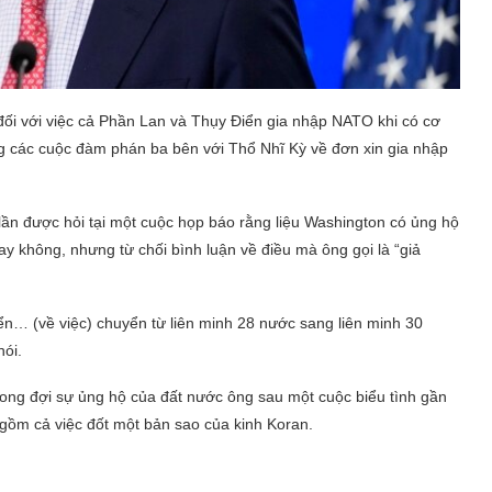
ối với việc cả Phần Lan và Thụy Điển gia nhập NATO khi có cơ
ừng các cuộc đàm phán ba bên với Thổ Nhĩ Kỳ về đơn xin gia nhập
ần được hỏi tại một cuộc họp báo rằng liệu Washington có ủng hộ
y không, nhưng từ chối bình luận về điều mà ông gọi là “giả
ển… (về việc) chuyển từ liên minh 28 nước sang liên minh 30
nói.
ng đợi sự ủng hộ của đất nước ông sau một cuộc biểu tình gần
gồm cả việc đốt một bản sao của kinh Koran.