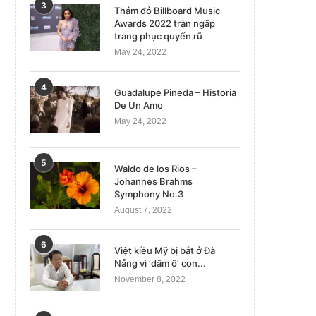
3
Thảm đỏ Billboard Music
Awards 2022 tràn ngập
trang phục quyến rũ
May 24, 2022
4
Guadalupe Pineda – Historia
De Un Amo
May 24, 2022
5
Waldo de los Rios –
Johannes Brahms
Symphony No.3
August 7, 2022
6
Việt kiều Mỹ bị bắt ở Đà
Nẵng vì ‘dâm ô’ con...
November 8, 2022