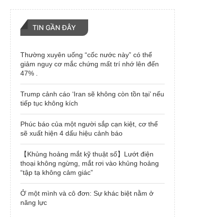
TIN GẦN ĐÂY
Thường xuyên uống “cốc nước này” có thể
giảm nguy cơ mắc chứng mất trí nhớ lên đến
47% .
Trump cảnh cáo ‘Iran sẽ không còn tồn tại’ nếu
tiếp tục không kích
Phúc báo của một người sắp cạn kiệt, cơ thể
sẽ xuất hiện 4 dấu hiệu cảnh báo
【Khủng hoảng mắt kỹ thuật số】Lướt điện
thoại không ngừng, mắt rơi vào khủng hoảng
“tập tạ không cảm giác”
Ở một mình và cô đơn: Sự khác biệt nằm ở
năng lực