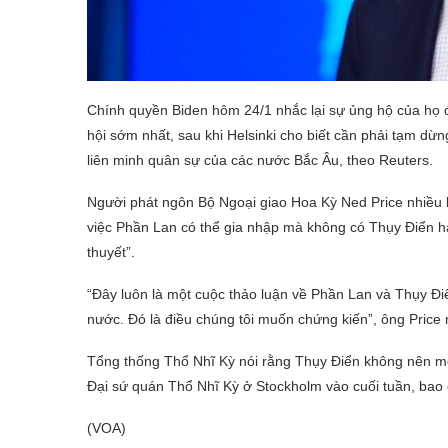
Chính quyền Biden hôm 24/1 nhắc lại sự ủng hộ của họ đ
hội sớm nhất, sau khi Helsinki cho biết cần phải tạm d
liên minh quân sự của các nước Bắc Âu, theo Reuters.
Người phát ngôn Bộ Ngoại giao Hoa Kỳ Ned Price nhiều l
việc Phần Lan có thể gia nhập mà không có Thụy Điển ha
thuyết”.
“Đây luôn là một cuộc thảo luận về Phần Lan và Thụy Đi
nước. Đó là điều chúng tôi muốn chứng kiến”, ông Price 
Tổng thống Thổ Nhĩ Kỳ nói rằng Thụy Điển không nên mo
Đại sứ quán Thổ Nhĩ Kỳ ở Stockholm vào cuối tuần, bao 
(VOA)