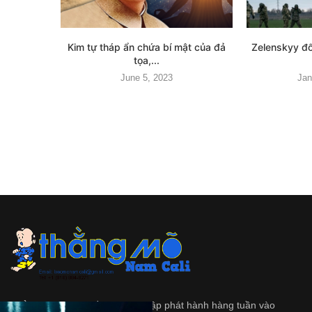
Kim tự tháp ẩn chứa bí mật của đả
Zelenskyy đố
tọa,...
June 5, 2023
Jan
Thằng Mõ
là tập tuần san độc lập phát hành hàng tuần vào