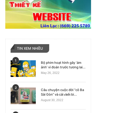
TIN XEM NHIỀU
1
Bộ phim hoạt hình gây ‘ám
ảnh’ vì đoán trước tương lai...
May 26, 2022
2
Câu chuyện cuộc đời “cô Ba
Sài Gòn” và cái 𝐜𝐡ế𝐭 bi...
August 30, 2022