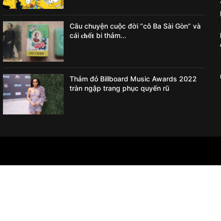
Câu chuyện cuộc đời “cô Ba Sài Gòn” và
cái 𝐜𝐡ế𝐭 bi thảm...
Thảm đỏ Billboard Music Awards 2022
tràn ngập trang phục quyến rũ