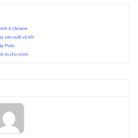
mới ở Ukraine
y sản xuất vũ khí
ặp Putin
nh trị cho mình