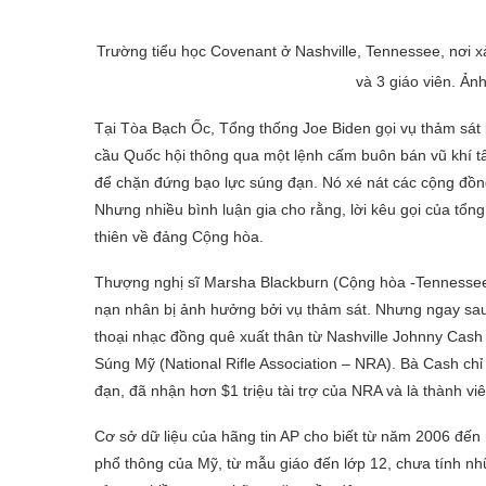
Trường tiểu học Covenant ở Nashville, Tennessee, nơi x
và 3 giáo viên. Ản
Tại Tòa Bạch Ốc, Tổng thống Joe Biden gọi vụ thảm sát l
cầu Quốc hội thông qua một lệnh cấm buôn bán vũ khí t
để chặn đứng bạo lực súng đạn. Nó xé nát các cộng đồng 
Nhưng nhiều bình luận gia cho rằng, lời kêu gọi của tổng
thiên về đảng Cộng hòa.
Thượng nghị sĩ Marsha Blackburn (Cộng hòa -Tennessee) 
nạn nhân bị ảnh hưởng bởi vụ thảm sát. Nhưng ngay sau
thoại nhạc đồng quê xuất thân từ Nashville Johnny Cash –
Súng Mỹ (National Rifle Association – NRA). Bà Cash chỉ 
đạn, đã nhận hơn $1 triệu tài trợ của NRA và là thành 
Cơ sở dữ liệu của hãng tin AP cho biết từ năm 2006 đến
phổ thông của Mỹ, từ mẫu giáo đến lớp 12, chưa tính n