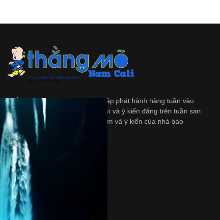
Thằng Mõ
là tập tuần san độc lập phát hành hàng tuần vào
ngày Thứ Bảy. Những quan diểm và ý kiến đăng trên tuần san
này không nhất thiết là quan diểm và ý kiến của nhà báo
và/hoặc là người bảo trợ.