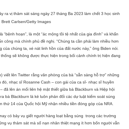
ảy ra vị thảm sát sáng ngày 27 tháng Ba 2023 làm chết 3 học sinh
h Brett Carlsen/Getty Images
à “bệnh hoạn”, là một “ác mộng tồi tệ nhất của gia đình” và khẩn
ấn công mà chính phủ đề nghị. “Chúng ta cần phải làm nhiều hơn
của chúng ta, xé nát linh hồn của đất nước này,” ông Biden nói.
 thống sẽ không được thực hiện trong bối cảnh chính trị hiện đang
viết lên Twitter rằng văn phòng của bà “sẵn sàng hỗ trợ” những
 đó, nhạc sĩ Rosanne Cash – con gái của ca sĩ- nhạc sĩ huyền
 đã lên án mối liên hệ mật thiết giữa bà Blackburn và Hiệp hội
ra bà Blackburn là kẻ luôn phản đối các dự luật kiểm soát súng
viên thứ 14 của Quốc hội Mỹ nhận nhiều tiền đóng góp của NRA.
 nay có bảy vụ giết người hàng loạt bằng súng trong các trường
hững vụ thảm sát mà số nạn nhân thiệt mạng ít hơn bốn người vẫn