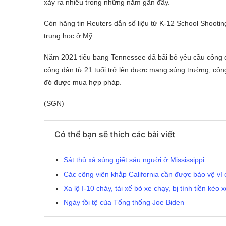
xảy ra nhiều trong những năm gần đây.
Còn hãng tin Reuters dẫn số liệu từ K-12 School Shootin
trung học ở Mỹ.
Năm 2021 tiểu bang Tennessee đã bãi bỏ yêu cầu công d
công dân từ 21 tuổi trở lên được mang súng trường, cô
đó được mua hợp pháp.
(SGN)
Có thể bạn sẽ thích các bài viết
Sát thủ xả súng giết sáu người ở Mississippi
Các công viên khắp California cần được bảo vệ vì
Xa lộ I-10 cháy, tài xế bỏ xe chạy, bị tính tiền kéo 
Ngày tồi tệ của Tổng thống Joe Biden