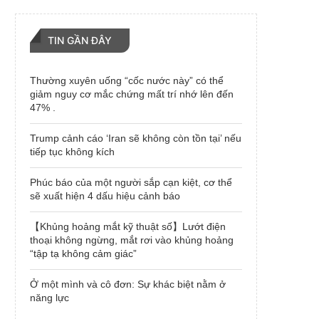
TIN GẦN ĐÂY
Thường xuyên uống “cốc nước này” có thể
giảm nguy cơ mắc chứng mất trí nhớ lên đến
47% .
Trump cảnh cáo ‘Iran sẽ không còn tồn tại’ nếu
tiếp tục không kích
Phúc báo của một người sắp cạn kiệt, cơ thể
sẽ xuất hiện 4 dấu hiệu cảnh báo
【Khủng hoảng mắt kỹ thuật số】Lướt điện
thoại không ngừng, mắt rơi vào khủng hoảng
“tập tạ không cảm giác”
Ở một mình và cô đơn: Sự khác biệt nằm ở
năng lực