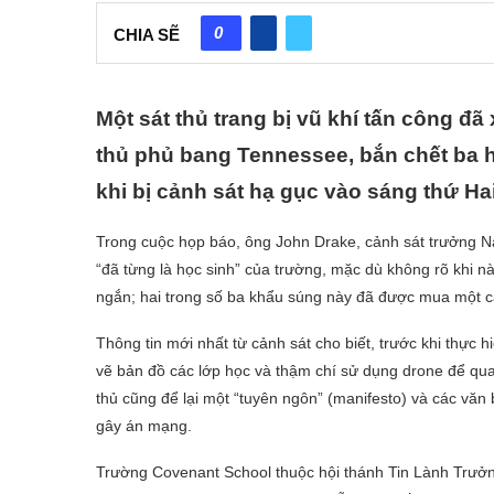
0
CHIA SẼ
Một sát thủ trang bị vũ khí tấn công đã
thủ phủ bang Tennessee, bắn chết ba 
khi bị cảnh sát hạ gục vào sáng thứ Ha
Trong cuộc họp báo, ông John Drake, cảnh sát trưởng Nas
“đã từng là học sinh” của trường, mặc dù không rõ khi 
ngắn; hai trong số ba khẩu súng này đã được mua một c
Thông tin mới nhất từ cảnh sát cho biết, trước khi thực 
vẽ bản đồ các lớp học và thậm chí sử dụng drone để qua
thủ cũng để lại một “tuyên ngôn” (manifesto) và các vă
gây án mạng.
Trường Covenant School thuộc hội thánh Tin Lành Trưởn