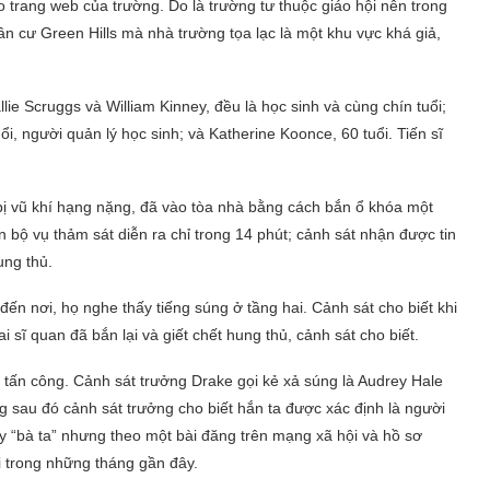
 trang web của trường. Do là trường tư thuộc giáo hội nên trong
ân cư Green Hills mà nhà trường tọa lạc là một khu vực khá giả,
ie Scruggs và William Kinney, đều là học sinh và cùng chín tuổi;
tuổi, người quản lý học sinh; và Katherine Koonce, 60 tuổi. Tiến sĩ
bị vũ khí hạng nặng, đã vào tòa nhà bằng cách bắn ổ khóa một
n bộ vụ thảm sát diễn ra chỉ trong 14 phút; cảnh sát nhận được tin
ung thủ.
đến nơi, họ nghe thấy tiếng súng ở tầng hai. Cảnh sát cho biết khi
 sĩ quan đã bắn lại và giết chết hung thủ, cảnh sát cho biết.
 tấn công. Cảnh sát trưởng Drake gọi kẻ xả súng là Audrey Hale
g sau đó cảnh sát trưởng cho biết hắn ta được xác định là người
ay “bà ta” nhưng theo một bài đăng trên mạng xã hội và hồ sơ
 trong những tháng gần đây.