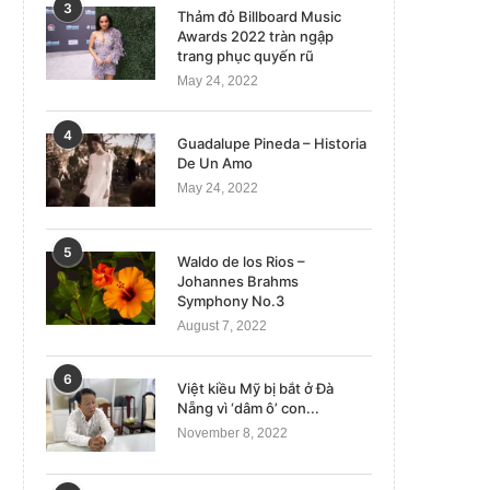
3
Thảm đỏ Billboard Music
Awards 2022 tràn ngập
trang phục quyến rũ
May 24, 2022
4
Guadalupe Pineda – Historia
De Un Amo
May 24, 2022
5
Waldo de los Rios –
Johannes Brahms
Symphony No.3
August 7, 2022
6
Việt kiều Mỹ bị bắt ở Đà
Nẵng vì ‘dâm ô’ con...
November 8, 2022