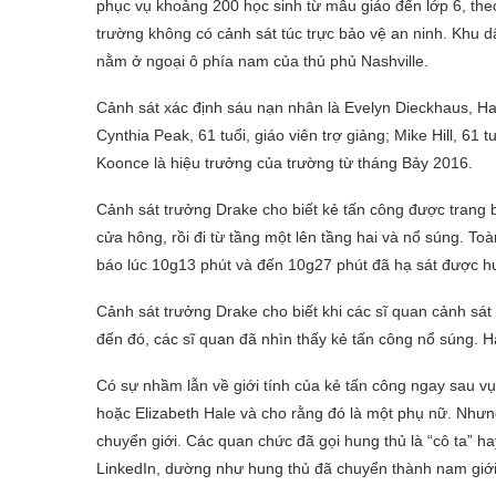
phục vụ khoảng 200 học sinh từ mẫu giáo đến lớp 6, theo
trường không có cảnh sát túc trực bảo vệ an ninh. Khu d
nằm ở ngoại ô phía nam của thủ phủ Nashville.
Cảnh sát xác định sáu nạn nhân là Evelyn Dieckhaus, Hall
Cynthia Peak, 61 tuổi, giáo viên trợ giảng; Mike Hill, 61 
Koonce là hiệu trưởng của trường từ tháng Bảy 2016.
Cảnh sát trưởng Drake cho biết kẻ tấn công được trang 
cửa hông, rồi đi từ tầng một lên tầng hai và nổ súng. Toà
báo lúc 10g13 phút và đến 10g27 phút đã hạ sát được h
Cảnh sát trưởng Drake cho biết khi các sĩ quan cảnh sát 
đến đó, các sĩ quan đã nhìn thấy kẻ tấn công nổ súng. Hai
Có sự nhầm lẫn về giới tính của kẻ tấn công ngay sau vụ
hoặc Elizabeth Hale và cho rằng đó là một phụ nữ. Nhưn
chuyển giới. Các quan chức đã gọi hung thủ là “cô ta” h
LinkedIn, dường như hung thủ đã chuyển thành nam giới