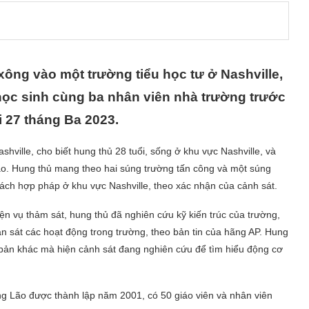
 xông vào một trường tiểu học tư ở Nashville,
học sinh cùng ba nhân viên nhà trường trước
i 27 tháng Ba 2023.
hville, cho biết hung thủ 28 tuổi, sống ở khu vực Nashville, và
nào. Hung thủ mang theo hai súng trường tấn công và một súng
ách hợp pháp ở khu vực Nashville, theo xác nhận của cảnh sát.
hiện vụ thảm sát, hung thủ đã nghiên cứu kỹ kiến trúc của trường,
n sát các hoạt động trong trường, theo bản tin của hãng AP. Hung
n bản khác mà hiện cảnh sát đang nghiên cứu để tìm hiểu động cơ
g Lão được thành lập năm 2001, có 50 giáo viên và nhân viên