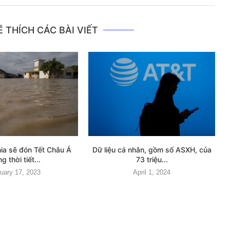
 THÍCH CÁC BÀI VIẾT
nia sẽ đón Tết Châu Á
Dữ liệu cá nhân, gồm số ASXH, của
ng thời tiết...
73 triệu...
uary 17, 2023
April 1, 2024