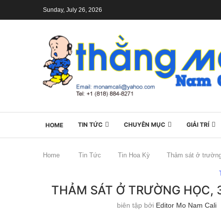
Sunday, July 26, 2026
TIN TỨC
CHUYÊN MỤC
GIẢI TRÍ
HOME
Home
Tin Tức
Tin Hoa Kỳ
Thảm sát ở trường 
THẢM SÁT Ở TRƯỜNG HỌC, 3 
biên tập bởi
Editor Mo Nam Cali