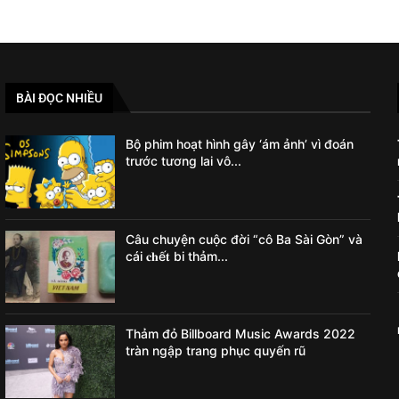
BÀI ĐỌC NHIỀU
Bộ phim hoạt hình gây ‘ám ảnh’ vì đoán
trước tương lai vô...
Câu chuyện cuộc đời “cô Ba Sài Gòn” và
cái 𝐜𝐡ế𝐭 bi thảm...
Thảm đỏ Billboard Music Awards 2022
tràn ngập trang phục quyến rũ