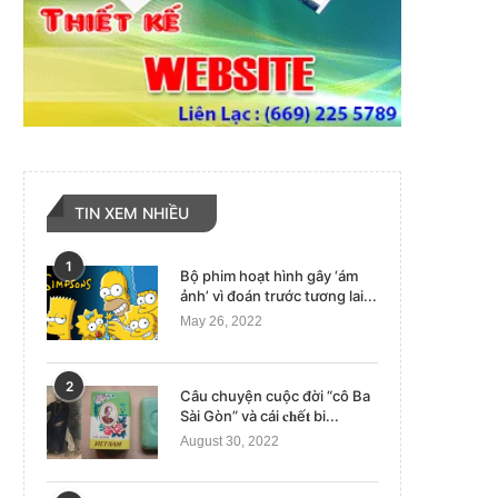
TIN XEM NHIỀU
1
Bộ phim hoạt hình gây ‘ám
ảnh’ vì đoán trước tương lai...
May 26, 2022
2
Câu chuyện cuộc đời “cô Ba
Sài Gòn” và cái 𝐜𝐡ế𝐭 bi...
August 30, 2022