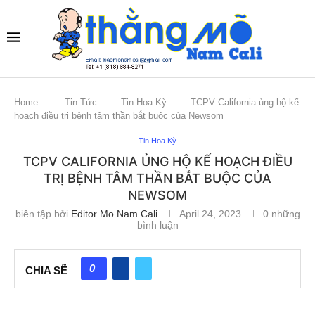
Home
Tin Tức
Tin Hoa Kỳ
TCPV California ủng hộ kế
hoạch điều trị bệnh tâm thần bắt buộc của Newsom
Tin Hoa Kỳ
TCPV CALIFORNIA ỦNG HỘ KẾ HOẠCH ĐIỀU
TRỊ BỆNH TÂM THẦN BẮT BUỘC CỦA
NEWSOM
biên tập bởi
Editor Mo Nam Cali
April 24, 2023
0 những
bình luận
0
CHIA SẼ