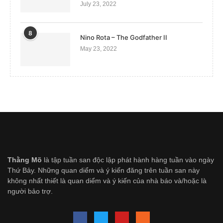
July 23, 2022
8
Nino Rota – The Godfather II
May 23, 2022
Thằng Mõ
là tập tuần san độc lập phát hành hàng tuần vào ngày
Thứ Bảy. Những quan diểm và ý kiến đăng trên tuần san này
không nhất thiết là quan diểm và ý kiến của nhà báo và/hoặc là
người bảo trợ.