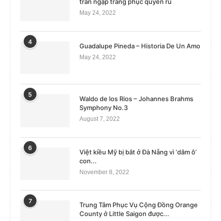
tràn ngập trang phục quyến rũ
May 24, 2022
4
Guadalupe Pineda – Historia De Un Amo
May 24, 2022
5
Waldo de los Rios – Johannes Brahms
Symphony No.3
August 7, 2022
6
Việt kiều Mỹ bị bắt ở Đà Nẵng vì ‘dâm ô’
con...
November 8, 2022
7
Trung Tâm Phục Vụ Cộng Đồng Orange
County ở Little Saigon được...