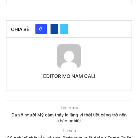
0
CHIA SẼ
EDITOR MO NAM CALI
Tin trước
Đa số người Mỹ cảm thấy lo lắng vì thời tiết càng trở nên
khắc nghiệt
Tin sau
80 nghị sĩ châu Âu kêu gọi Pháp trục xuất đại sứ Trung Quốc