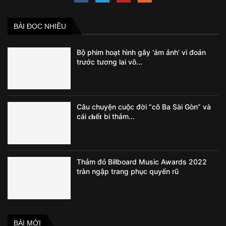
BÀI ĐỌC NHIỀU
Bộ phim hoạt hình gây ‘ám ảnh’ vì đoán
trước tương lai vô...
Câu chuyện cuộc đời “cô Ba Sài Gòn” và
cái 𝐜𝐡ế𝐭 bi thảm...
Thảm đỏ Billboard Music Awards 2022
tràn ngập trang phục quyến rũ
BÀI MỚI