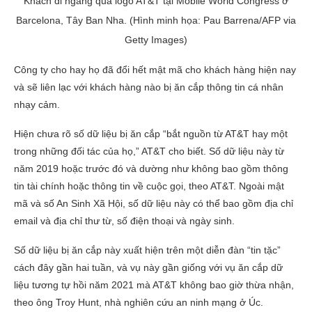
Khách đi ngang qua logo AT&T tại Mobile World Congress ở
Barcelona, Tây Ban Nha. (Hình minh họa: Pau Barrena/AFP via
Getty Images)
Công ty cho hay họ đã đổi hết mật mã cho khách hàng hiện nay
và sẽ liên lạc với khách hàng nào bị ăn cắp thông tin cá nhân
nhạy cảm.
Hiện chưa rõ số dữ liệu bị ăn cắp “bắt nguồn từ AT&T hay một
trong những đối tác của họ,” AT&T cho biết. Số dữ liệu này từ
năm 2019 hoặc trước đó và dường như không bao gồm thông
tin tài chính hoặc thông tin về cuộc gọi, theo AT&T. Ngoài mật
mã và số An Sinh Xã Hội, số dữ liệu này có thể bao gồm địa chỉ
email và địa chỉ thư từ, số điện thoại và ngày sinh.
Số dữ liệu bị ăn cắp này xuất hiện trên một diễn đàn “tin tặc”
cách đây gần hai tuần, và vụ này gần giống với vụ ăn cắp dữ
liệu tương tự hồi năm 2021 mà AT&T không bao giờ thừa nhận,
theo ông Troy Hunt, nhà nghiên cứu an ninh mạng ở Úc.