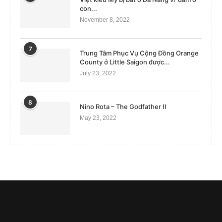
con...
November 8, 2022
7
Trung Tâm Phục Vụ Cộng Đồng Orange
County ở Little Saigon được...
July 23, 2022
8
Nino Rota – The Godfather II
May 23, 2022