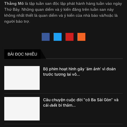
Thằng Mõ
là tập tuần san độc lập phát hành hàng tuần vào ngày
Thứ Bảy. Những quan diểm và ý kiến đăng trên tuần san này
không nhất thiết là quan diểm và ý kiến của nhà báo và/hoặc là
người bảo trợ.
BÀI ĐỌC NHIỀU
Bộ phim hoạt hình gây ‘ám ảnh’ vì đoán
trước tương lai vô...
Câu chuyện cuộc đời “cô Ba Sài Gòn” và
cái 𝐜𝐡ế𝐭 bi thảm...