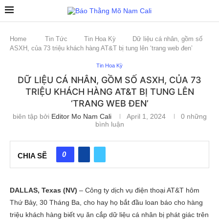
Home
Tin Tức
Tin Hoa Kỳ
Dữ liệu cá nhân, gồm số
ASXH, của 73 triệu khách hàng AT&T bị tung lên ‘trang web đen’
Tin Hoa Kỳ
DỮ LIỆU CÁ NHÂN, GỒM SỐ ASXH, CỦA 73
TRIỆU KHÁCH HÀNG AT&T BỊ TUNG LÊN
‘TRANG WEB ĐEN’
biên tập bởi
Editor Mo Nam Cali
April 1, 2024
0 những
bình luận
0
CHIA SẼ
DALLAS, Texas (NV)
– Công ty dịch vụ điện thoại AT&T hôm
Thứ Bảy, 30 Tháng Ba, cho hay họ bắt đầu loan báo cho hàng
triệu khách hàng biết vụ ăn cắp dữ liệu cá nhân bị phát giác trên