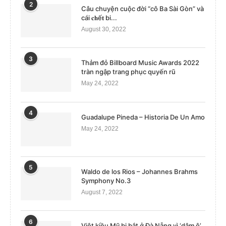
2
Câu chuyện cuộc đời “cô Ba Sài Gòn” và
cái 𝐜𝐡ế𝐭 bi...
August 30, 2022
3
Thảm đỏ Billboard Music Awards 2022
tràn ngập trang phục quyến rũ
May 24, 2022
4
Guadalupe Pineda – Historia De Un Amo
May 24, 2022
5
Waldo de los Rios – Johannes Brahms
Symphony No.3
August 7, 2022
6
Việt kiều Mỹ bị bắt ở Đà Nẵng vì ‘dâm ô’