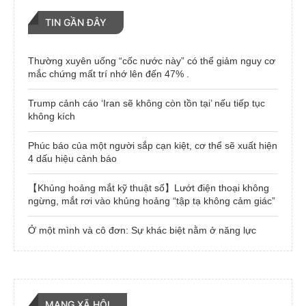
TIN GẦN ĐÂY
Thường xuyên uống “cốc nước này” có thể giảm nguy cơ
mắc chứng mất trí nhớ lên đến 47% .
Trump cảnh cáo ‘Iran sẽ không còn tồn tại’ nếu tiếp tục
không kích
Phúc báo của một người sắp cạn kiệt, cơ thể sẽ xuất hiện
4 dấu hiệu cảnh báo
【Khủng hoảng mắt kỹ thuật số】Lướt điện thoại không
ngừng, mắt rơi vào khủng hoảng “tập tạ không cảm giác”
Ở một mình và cô đơn: Sự khác biệt nằm ở năng lực
MẠNG XÃ HỘI