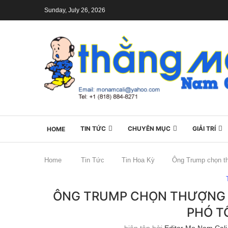
Sunday, July 26, 2026
TIN TỨC
CHUYÊN MỤC
GIẢI TRÍ
HOME
Home
Tin Tức
Tin Hoa Kỳ
Ông Trump chọn th
ÔNG TRUMP CHỌN THƯỢNG N
PHÓ T
biên tập bởi
Editor Mo Nam Cali