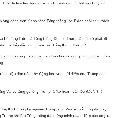
13/7 đã làm lay động chiến dịch tranh cử, thu hút sự chú ý tới
tin ông đăng trên X cho rằng Tổng thống Joe Biden phải chịu trách
 cử bên ông Biden là Tổng thống Donald Trump là một kẻ phát xít
 đã trực tiếp dẫn tới vụ mưu sát Tổng thống Trump.”
 của vụ nổ súng. Tuy nhiên, sự lựa chọn của ông Trump chắc chắn
ng.
 trắng hiện dẫn đầu phe Cộng hòa vào thời điểm ông Trump đang
 ông Vance từng gọi ông Trump là “kẻ hoàn toàn lừa đảo”, “thảm
ương thích trong kỷ nguyên Trump, ông Vance cuối cùng đã thay
ông Trump khi làm Tổng thống đã chứng minh quan điểm của ông là