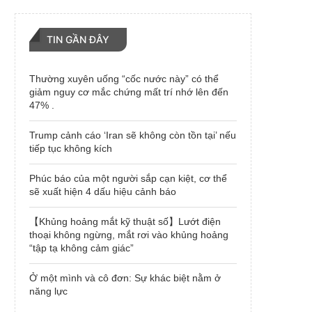
TIN GẦN ĐÂY
Thường xuyên uống “cốc nước này” có thể
giảm nguy cơ mắc chứng mất trí nhớ lên đến
47% .
Trump cảnh cáo ‘Iran sẽ không còn tồn tại’ nếu
tiếp tục không kích
Phúc báo của một người sắp cạn kiệt, cơ thể
sẽ xuất hiện 4 dấu hiệu cảnh báo
【Khủng hoảng mắt kỹ thuật số】Lướt điện
thoại không ngừng, mắt rơi vào khủng hoảng
“tập tạ không cảm giác”
Ở một mình và cô đơn: Sự khác biệt nằm ở
năng lực