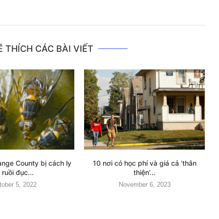
 THÍCH CÁC BÀI VIẾT
nge County bị cách ly
10 nơi có học phí và giá cả ‘thân
ì ruồi đục...
thiện’...
tober 5, 2022
November 6, 2023