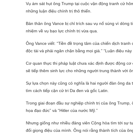
Vụ ám sát hụt ông Trump tại cuộc vận động tranh cử hôm 
những luận điệu chính trị thô thiển.
Bản thân ông Vance bị chỉ trích sau vụ nổ súng vì dòng 
nhiệm về vụ bạo lực chính trị vừa qua.
Ông Vance viết: “Tiền đề trọng tâm của chiến dịch tranh
độc tài và phải ngăn chặn bằng mọi giá.” “Luận điệu này
Cơ quan thực thi pháp luật chưa xác định được động cơ
sẽ tiếp thêm sinh lực cho những người trung thành với ô
Sự lựa chọn này cũng có nghĩa là hai người đàn ông da
tìm cách tiếp cận cử tri Da đen và gốc Latin.
Trong giai đoạn đầu sự nghiệp chính trị của ông Trump,
họa đạo đức” và “Hitler của nước Mỹ.”
Nhưng giống như nhiều đảng viên Cộng hòa tìm tới sự t
đổi giọng điệu của mình. Ông nói rằng thành tích của 