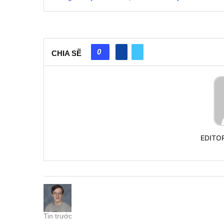
0
CHIA SẼ
EDITO
Tin trước