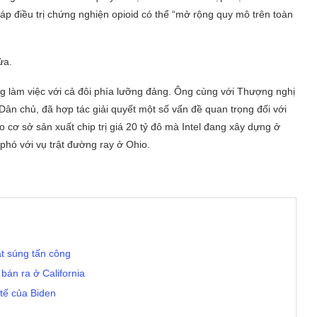
áp điều trị chứng nghiện opioid có thể “mở rộng quy mô trên toàn
ửa.
ng làm việc với cả đôi phía lưỡng đảng. Ông cùng với Thượng nghị
ân chủ, đã hợp tác giải quyết một số vấn đề quan trọng đối với
o cơ sở sản xuất chip trị giá 20 tỷ đô mà Intel đang xây dựng ở
phó với vụ trật đường ray ở Ohio.
át súng tấn công
 bán ra ở California
 tế của Biden