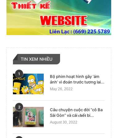
TIN XEM NHIỀU
1
Bộ phim hoạt hình gây ‘ám
ảnh’ vì đoán trước tương lai...
May 26, 2022
2
Câu chuyện cuộc đời “cô Ba
Sài Gòn” và cái 𝐜𝐡ế𝐭 bi...
August 30, 2022