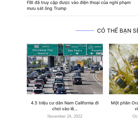
FBI đã truy cập được vào điện thoại của nghi phạm
mưu sát ông Trump
CÓ THỂ BẠN SẼ
4.5 triệu cư dân Nam California đi
Một phần Ora
chơi vào lễ...
v
November 24, 2022
Oc