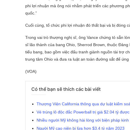
phi lợi nhuận mà ông nói nhằm phát triển các phương ph
quốc.”
Cuối cùng, tổ chức phi lợi nhuận đó thất bại và bị đóng c
Trong vai trò thượng nghị sĩ, ông Vance chứng tỏ sẵn lò
sĩ lão thành của bang Ohio, Sherrod Brown, thuộc Đảng D
tiểu bang, bao gồm việc đấu tranh giành nguồn tài trợ ch
trung tâm Ohio và đưa ra luật an toàn đường sắt để ứng 
(VOA)
Có thể bạn sẽ thích các bài viết
Thượng Viện California thông qua dự luật kiểm so
Vé trúng lô độc đắc Powerball trị giá $2.04 tỷ được
Nhiều người Mỹ không hài lòng với biện pháp kinh
Người Mỹ cao niên bị lừa hơn $3.4 tỷ năm 2023