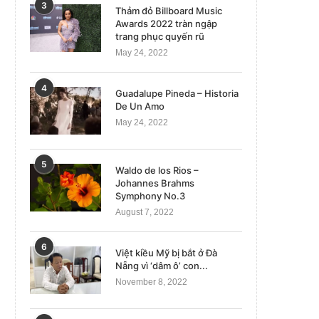
3
Thảm đỏ Billboard Music
Awards 2022 tràn ngập
trang phục quyến rũ
May 24, 2022
4
Guadalupe Pineda – Historia
De Un Amo
May 24, 2022
5
Waldo de los Rios –
Johannes Brahms
Symphony No.3
August 7, 2022
6
Việt kiều Mỹ bị bắt ở Đà
Nẵng vì ‘dâm ô’ con...
November 8, 2022