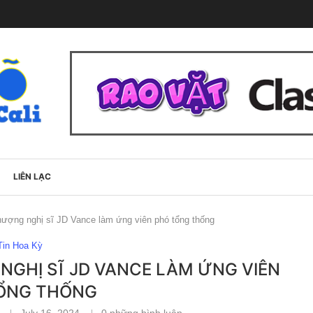
LIÊN LẠC
ượng nghị sĩ JD Vance làm ứng viên phó tổng thống
Tin Hoa Kỳ
GHỊ SĨ JD VANCE LÀM ỨNG VIÊN
ỔNG THỐNG
July 16, 2024
0 những bình luận