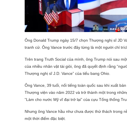
Ông Donald Trump ngày 15/7 chọn Thượng nghị sĩ JD Va
tranh cử. Ông Vance trước đây từng là một người chỉ tr
Trên trang Truth Social của mình, ông Trump nói sau một
của nhiều nhân vật tài giỏi, ông đã quyết định rằng “ng
Thượng nghị sĩ J.D. Vance” của tiểu bang Ohio.
Ông Vance, 39 tuổi, nổi tiếng toàn quốc sau khi xuất bả
Thượng viện vào năm 2022 và trở thành một trong những
“Làm cho nước Mỹ vĩ đại trở lại” của cựu Tổng thống Tru
Nhưng ông Vance hầu như chưa được thử thách trong nền
một thời điểm đặc biệt.