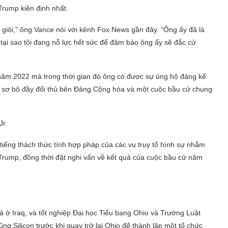
Trump kiên định nhất.
i giỏi,” ông Vance nói với kênh Fox News gần đây. “Ông ấy đã là
 tại sao tôi đang nỗ lực hết sức để đảm bảo ông ấy sẽ đắc cử
ăm 2022 mà trong thời gian đó ông có được sự ủng hộ đáng kể
cử sơ bộ đầy đối thủ bên Đảng Cộng hòa và một cuộc bầu cử chung
Jr.
tiếng thách thức tính hợp pháp của các vụ truy tố hình sự nhắm
Trump, đồng thời đặt nghi vấn về kết quả của cuộc bầu cử năm
ả ở Iraq, và tốt nghiệp Đại học Tiểu bang Ohio và Trường Luật
ng Silicon trước khi quay trở lại Ohio để thành lập một tổ chức