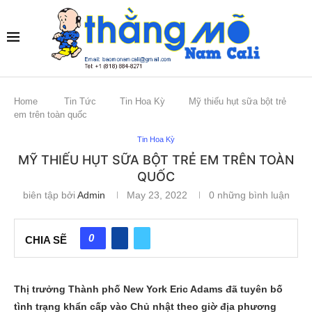
Home
Tin Tức
Tin Hoa Kỳ
Mỹ thiếu hụt sữa bột trẻ
em trên toàn quốc
Tin Hoa Kỳ
MỸ THIẾU HỤT SỮA BỘT TRẺ EM TRÊN TOÀN
QUỐC
biên tập bởi
Admin
May 23, 2022
0 những bình luận
0
CHIA SẼ
Thị trưởng Thành phố New York Eric Adams đã tuyên bố
tình trạng khẩn cấp vào Chủ nhật theo giờ địa phương