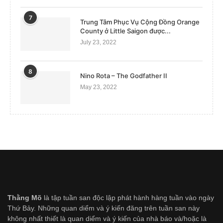
7
Trung Tâm Phục Vụ Cộng Đồng Orange
County ở Little Saigon được...
July 23, 2022
8
Nino Rota – The Godfather II
May 23, 2022
Thằng Mõ
là tập tuần san độc lập phát hành hàng tuần vào ngày
Thứ Bảy. Những quan diểm và ý kiến đăng trên tuần san này
không nhất thiết là quan diểm và ý kiến của nhà báo và/hoặc là