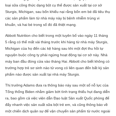
loại sữa công thức dạng bột cụ thể được sản xuất tại cơ sở
Sturgis, Michigan, sau bốn khiếu nại rằng bốn em bé đã tiêu thụ
các sản phẩm làm từ nhà máy này bị bệnh nhiễm trùng vi
khuẩn, và hai bé trong số đó đã thiệt mạng.
Abbott Nutrition cho biết trong một tuyên bố vào ngày 11 tháng
5 rằng có thể mất vài tháng trước khi hàng từ nhà máy Sturgis,
Michigan của họ đến các kệ hàng sau khi một đợt thu hồi tự
nguyện buộc công ty phải ngừng hoạt động tại cơ sở này. Nhà
máy ban đầu đóng cửa vào tháng Hai. Abbott cho biết không có
trường hợp trẻ sơ sinh nào tử vong có liên quan đến bất kỳ sản
phẩm nào được sản xuất tại nhà máy Sturgis.
Thị trưởng Adams đưa ra thông báo này sau một số nỗ lực của
Tổng thống Biden nhằm giảm bớt tình trạng thiếu hụt đang diễn
ra, bao gồm cả việc viện dẫn Đạo luật Sản xuất Quốc phòng để
đẩy nhanh việc sản xuất sữa bột trẻ em, và cũng thông báo về
một chiến dịch quân sự để vận chuyển sản phẩm từ nước ngoài