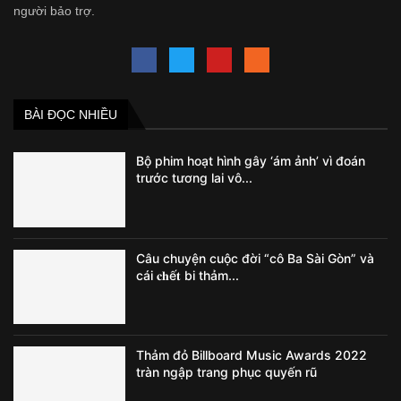
người bảo trợ.
BÀI ĐỌC NHIỀU
Bộ phim hoạt hình gây ‘ám ảnh’ vì đoán
trước tương lai vô...
Câu chuyện cuộc đời “cô Ba Sài Gòn” và
cái 𝐜𝐡ế𝐭 bi thảm...
Thảm đỏ Billboard Music Awards 2022
tràn ngập trang phục quyến rũ