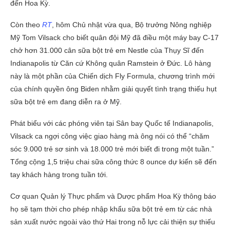
đến Hoa Kỳ.
Còn theo
RT
, hôm Chủ nhật vừa qua, Bộ trưởng Nông nghiệp
Mỹ Tom Vilsack cho biết quân đội Mỹ đã điều một máy bay C-17
chở hơn 31.000 cân sữa bột trẻ em Nestle của Thụy Sĩ đến
Indianapolis từ Căn cứ Không quân Ramstein ở Đức. Lô hàng
này là một phần của Chiến dịch Fly Formula, chương trình mới
của chính quyền ông Biden nhằm giải quyết tình trạng thiếu hụt
sữa bột trẻ em đang diễn ra ở Mỹ.
Phát biểu với các phóng viên tại Sân bay Quốc tế Indianapolis,
Vilsack ca ngợi công việc giao hàng mà ông nói có thể “chăm
sóc 9.000 trẻ sơ sinh và 18.000 trẻ mới biết đi trong một tuần.”
Tổng cộng 1,5 triệu chai sữa công thức 8 ounce dự kiến ​​sẽ đến
tay khách hàng trong tuần tới.
Cơ quan Quản lý Thực phẩm và Dược phẩm Hoa Kỳ thông báo
họ sẽ tạm thời cho phép nhập khẩu sữa bột trẻ em từ các nhà
sản xuất nước ngoài vào thứ Hai trong nỗ lực cải thiện sự thiếu