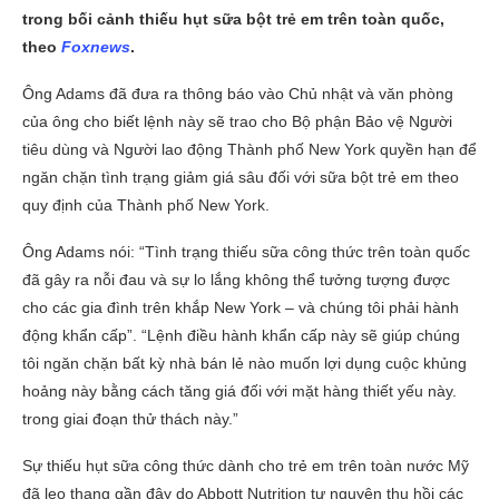
trong bối cảnh thiếu hụt sữa bột trẻ em trên toàn quốc,
theo
Foxnews
.
Ông Adams đã đưa ra thông báo vào Chủ nhật và văn phòng
của ông cho biết lệnh này sẽ trao cho Bộ phận Bảo vệ Người
tiêu dùng và Người lao động Thành phố New York quyền hạn để
ngăn chặn tình trạng giảm giá sâu đối với sữa bột trẻ em theo
quy định của Thành phố New York.
Ông Adams nói: “Tình trạng thiếu sữa công thức trên toàn quốc
đã gây ra nỗi đau và sự lo lắng không thể tưởng tượng được
cho các gia đình trên khắp New York – và chúng tôi phải hành
động khẩn cấp”. “Lệnh điều hành khẩn cấp này sẽ giúp chúng
tôi ngăn chặn bất kỳ nhà bán lẻ nào muốn lợi dụng cuộc khủng
hoảng này bằng cách tăng giá đối với mặt hàng thiết yếu này.
trong giai đoạn thử thách này.”
Sự thiếu hụt sữa công thức dành cho trẻ em trên toàn nước Mỹ
đã leo thang gần đây do Abbott Nutrition tự nguyện thu hồi các