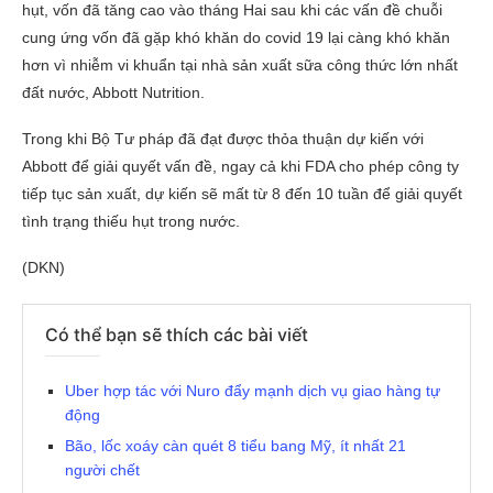
hụt, vốn đã tăng cao vào tháng Hai sau khi các vấn đề chuỗi
cung ứng vốn đã gặp khó khăn do covid 19 lại càng khó khăn
hơn vì nhiễm vi khuẩn tại nhà sản xuất sữa công thức lớn nhất
đất nước, Abbott Nutrition.
Trong khi Bộ Tư pháp đã đạt được thỏa thuận dự kiến ​​với
Abbott để giải quyết vấn đề, ngay cả khi FDA cho phép công ty
tiếp tục sản xuất, dự kiến ​​sẽ mất từ ​​8 đến 10 tuần để giải quyết
tình trạng thiếu hụt trong nước.
(DKN)
Có thể bạn sẽ thích các bài viết
Uber hợp tác với Nuro đẩy mạnh dịch vụ giao hàng tự
động
Bão, lốc xoáy càn quét 8 tiểu bang Mỹ, ít nhất 21
người chết