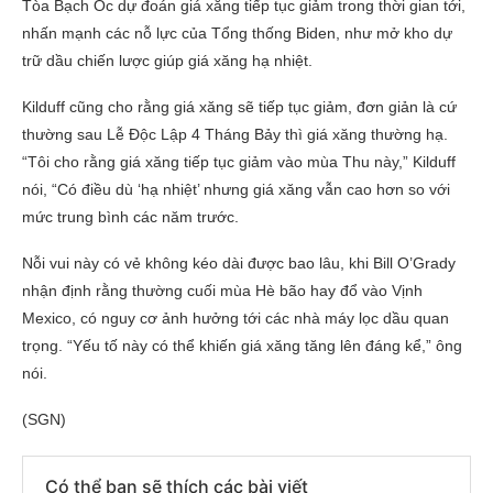
Tòa Bạch Ốc dự đoán giá xăng tiếp tục giảm trong thời gian tới,
nhấn mạnh các nỗ lực của Tổng thống Biden, như mở kho dự
trữ dầu chiến lược giúp giá xăng hạ nhiệt.
Kilduff cũng cho rằng giá xăng sẽ tiếp tục giảm, đơn giản là cứ
thường sau Lễ Độc Lập 4 Tháng Bảy thì giá xăng thường hạ.
“Tôi cho rằng giá xăng tiếp tục giảm vào mùa Thu này,” Kilduff
nói, “Có điều dù ‘hạ nhiệt’ nhưng giá xăng vẫn cao hơn so với
mức trung bình các năm trước.
Nỗi vui này có vẻ không kéo dài được bao lâu, khi Bill O’Grady
nhận định rằng thường cuối mùa Hè bão hay đổ vào Vịnh
Mexico, có nguy cơ ảnh hưởng tới các nhà máy lọc dầu quan
trọng. “Yếu tố này có thể khiến giá xăng tăng lên đáng kể,” ông
nói.
(SGN)
Có thể bạn sẽ thích các bài viết