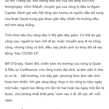
So với Tháng Ba, sản lượng dầu thô của Mỹ tăng 400,000
thùng/ngày. John Kilduff, chuyên gia của công ty đầu tư Again
Capital, đánh giá việc Mỹ tăng sản lượng và nguồn dầu bổ sung
của Arab Saudi trong giai đoạn gần đây, khiến thị trường dầu
thô bớt căng thẳng.
Tình hình tiêu thụ xăng dầu ở Mỹ gần đây giảm. Có thể do giá
xăng cao, người ta hạn chế đi lại, hoặc chuyển qua đi xe công
cộng, nhưng cũng có thể, điều này phản ánh sự thay đổi về lao
động “hậu COVID-19”.
Bill O’Grady, Giám đốc chiến lược thị trường của công ty Quản
lý Đầu tư Confluence, cho rằng trước đại dịch, ai làm việc ở nhà
bị coi là… bất thường, còn bây giờ, phương thức làm việc linh
hoạt hơn khiến “khi giá xăng tăng, thay vì tới công ty năm ngày
một tuần, người lao động chỉ cần tới hai hoặc ba ngày một lần là
được, chứ không nhất thiết phải “sớm vác ô đi, tối vác về” mỗi
ngày.