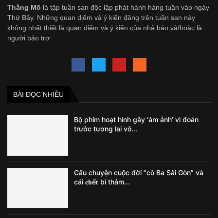
Thằng Mõ
là tập tuần san độc lập phát hành hàng tuần vào ngày
Thứ Bảy. Những quan diểm và ý kiến đăng trên tuần san này
không nhất thiết là quan diểm và ý kiến của nhà báo và/hoặc là
người bảo trợ.
BÀI ĐỌC NHIỀU
Bộ phim hoạt hình gây ‘ám ảnh’ vì đoán
trước tương lai vô...
Câu chuyện cuộc đời “cô Ba Sài Gòn” và
cái 𝐜𝐡ế𝐭 bi thảm...