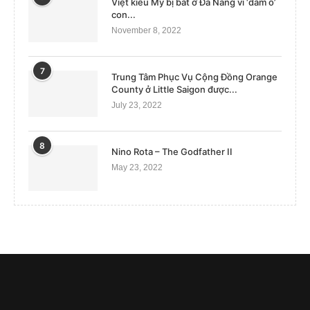
Việt kiều Mỹ bị bắt ở Đà Nẵng vì ‘dâm ô’
con...
November 8, 2022
7
Trung Tâm Phục Vụ Cộng Đồng Orange
County ở Little Saigon được...
July 23, 2022
8
Nino Rota – The Godfather II
May 23, 2022