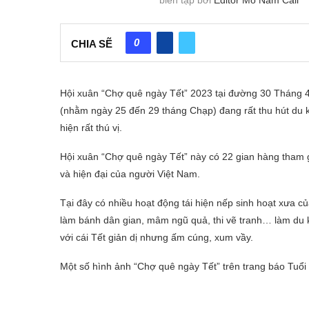
0
CHIA SẼ
Hội xuân “Chợ quê ngày Tết” 2023 tại đường 30 Tháng 4
(nhằm ngày 25 đến 29 tháng Chạp) đang rất thu hút du kh
hiện rất thú vị.
Hội xuân “Chợ quê ngày Tết” này có 22 gian hàng tham gi
và hiện đại của người Việt Nam.
Tại đây có nhiều hoạt động tái hiện nếp sinh hoạt xưa c
làm bánh dân gian, mâm ngũ quả, thi vẽ tranh… làm d
với cái Tết giản dị nhưng ấm cúng, xum vầy.
Một số hình ảnh “Chợ quê ngày Tết” trên trang báo Tuổi 