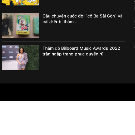
Câu chuyện cuộc đời “cô Ba Sài Gòn” và
cái 𝐜𝐡ế𝐭 bi thảm...
Thảm đỏ Billboard Music Awards 2022
tràn ngập trang phục quyến rũ