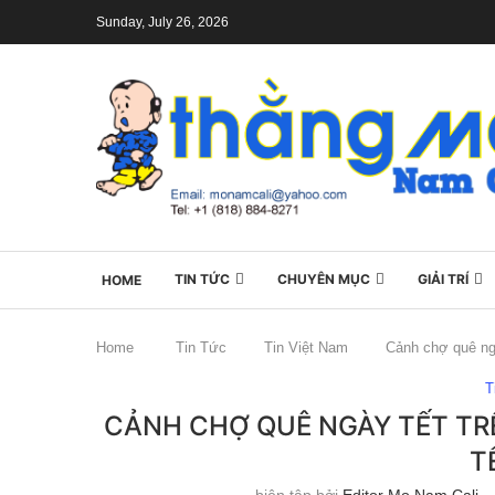
Sunday, July 26, 2026
TIN TỨC
CHUYÊN MỤC
GIẢI TRÍ
HOME
Home
Tin Tức
Tin Việt Nam
Cảnh chợ quê ng
T
CẢNH CHỢ QUÊ NGÀY TẾT T
T
biên tập bởi
Editor Mo Nam Cali