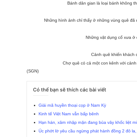
Bánh dân gian là loại bánh không th
Những hình ảnh chỉ thấy ở những vùng quê đã đ
Những vật dụng cổ xưa ở 
Cảnh quê khiến khách d
Chợ quê có cả một con kênh với cảnh
(SGN)
Có thể bạn sẽ thích các bài viết
Giải mã huyền thoại cọp ở Nam Kỳ
Kinh tế Việt Nam vẫn bấp bênh
Hạn hán, xâm nhập mặn đang bủa vây khốc liệt m
Úc phớt lờ yêu cầu ngừng phát hành đồng 2 đô la,