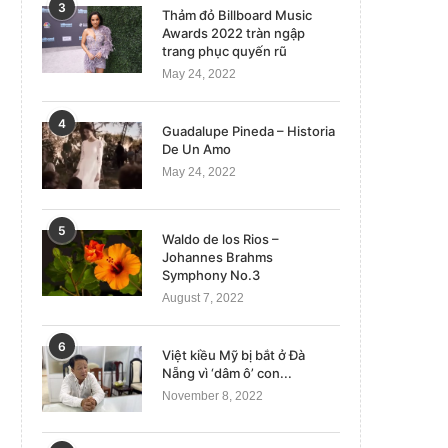
3
Thảm đỏ Billboard Music
Awards 2022 tràn ngập
trang phục quyến rũ
May 24, 2022
4
Guadalupe Pineda – Historia
De Un Amo
May 24, 2022
5
Waldo de los Rios –
Johannes Brahms
Symphony No.3
August 7, 2022
Một thầy giáo ở Đà Nẵng túm cổ áo,
Việt Nam ghi nhận nhiệt độ 
vuốt...
‘trong lịch...
6
Việt kiều Mỹ bị bắt ở Đà
April 12, 2024
May 8, 2023
Nẵng vì ‘dâm ô’ con...
November 8, 2022