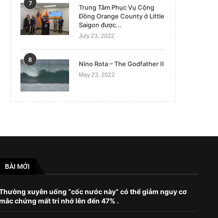
7
Trung Tâm Phục Vụ Cộng
Đồng Orange County ở Little
Saigon được...
July 23, 2022
8
Nino Rota – The Godfather II
May 23, 2022
BÀI MỚI
Thường xuyên uống “cốc nước này” có thể giảm nguy cơ
mắc chứng mất trí nhớ lên đến 47% .