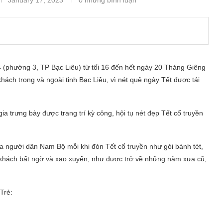
 (phường 3, TP Bạc Liêu) từ tối 16 đến hết ngày 20 Tháng Giêng
ách trong và ngoài tỉnh Bạc Liêu, vì nét quê ngày Tết được tái
a trưng bày được trang trí kỳ công, hội tụ nét đẹp Tết cổ truyền
ủa người dân Nam Bộ mỗi khi đón Tết cổ truyền như gói bánh tét,
u khách bất ngờ và xao xuyến, như được trở về những năm xưa cũ,
Trẻ: