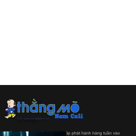
Thằng Mõ
là tập tuần san độc lập phát hành hàng tuần vào