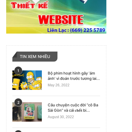
TIN XEM NHIỀU
1
Bộ phim hoạt hình gây ‘ám
ảnh’ vì đoán trước tương lai...
May 26, 2022
2
Câu chuyện cuộc đời “cô Ba
Sài Gòn” và cái 𝐜𝐡ế𝐭 bi...
August 30, 2022