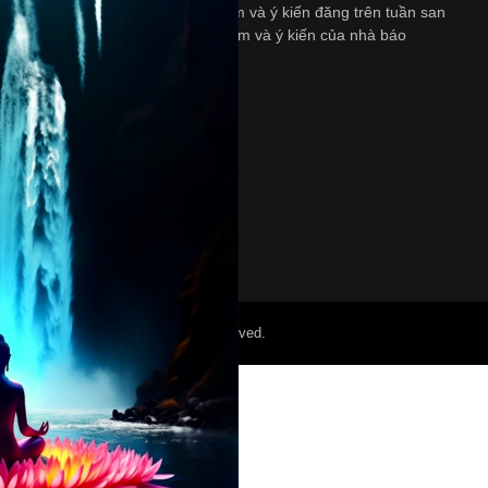
ngày Thứ Bảy. Những quan diểm và ý kiến đăng trên tuần san
này không nhất thiết là quan diểm và ý kiến của nhà báo
và/hoặc là người bảo trợ.
©2022 Mỏ Nam Cali. All Right Reserved.