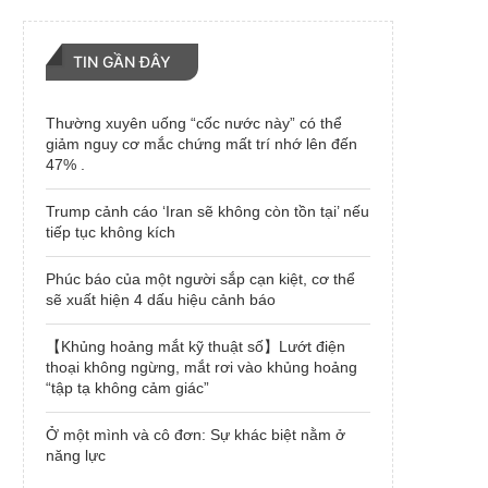
TIN GẦN ĐÂY
Thường xuyên uống “cốc nước này” có thể
giảm nguy cơ mắc chứng mất trí nhớ lên đến
47% .
Trump cảnh cáo ‘Iran sẽ không còn tồn tại’ nếu
tiếp tục không kích
Phúc báo của một người sắp cạn kiệt, cơ thể
sẽ xuất hiện 4 dấu hiệu cảnh báo
【Khủng hoảng mắt kỹ thuật số】Lướt điện
thoại không ngừng, mắt rơi vào khủng hoảng
“tập tạ không cảm giác”
Ở một mình và cô đơn: Sự khác biệt nằm ở
năng lực