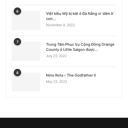
6
Việt kiều Mỹ bị bắt ở Đà Nẵng vì ‘dâm ô’
con...
November 8, 2022
7
Trung Tâm Phục Vụ Cộng Đồng Orange
County ở Little Saigon được...
July 23, 2022
8
Nino Rota – The Godfather II
May 23, 2022