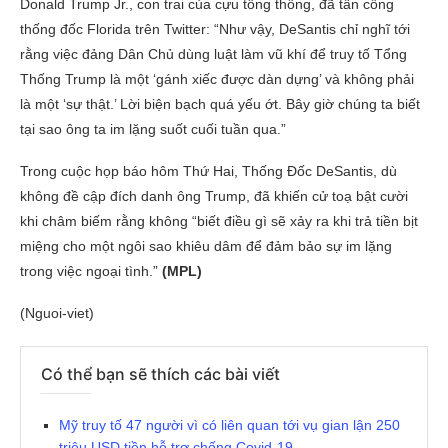
Donald Trump Jr., con trai của cựu tổng thống, đã tấn công
thống đốc Florida trên Twitter: “Như vậy, DeSantis chỉ nghĩ tới
rằng việc đảng Dân Chủ dùng luật làm vũ khí để truy tố Tổng
Thống Trump là một ‘gánh xiếc được dàn dựng’ và không phải
là một ‘sự thật.’ Lời biện bạch quá yếu ớt. Bây giờ chúng ta biết
tại sao ông ta im lặng suốt cuối tuần qua.”
Trong cuộc họp báo hôm Thứ Hai, Thống Đốc DeSantis, dù
không đề cập đích danh ông Trump, đã khiến cử toạ bật cười
khi châm biếm rằng không “biết điều gì sẽ xảy ra khi trả tiền bịt
miệng cho một ngôi sao khiêu dâm để đảm bảo sự im lặng
trong việc ngoại tình.”
(MPL)
(Nguoi-viet)
Có thể bạn sẽ thích các bài viết
Mỹ truy tố 47 người vì có liên quan tới vụ gian lận 250
triệu USD tiền hỗ trợ chống Covid-19