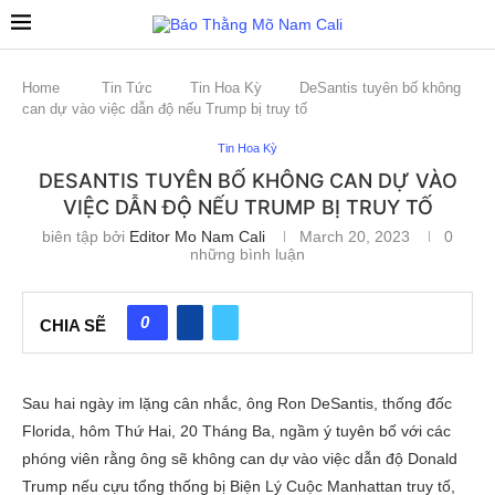
Home
Tin Tức
Tin Hoa Kỳ
DeSantis tuyên bố không
can dự vào việc dẫn độ nếu Trump bị truy tố
Tin Hoa Kỳ
DESANTIS TUYÊN BỐ KHÔNG CAN DỰ VÀO
VIỆC DẪN ĐỘ NẾU TRUMP BỊ TRUY TỐ
biên tập bởi
Editor Mo Nam Cali
March 20, 2023
0
những bình luận
0
CHIA SẼ
Sau hai ngày im lặng cân nhắc, ông Ron DeSantis, thống đốc
Florida, hôm Thứ Hai, 20 Tháng Ba, ngầm ý tuyên bố với các
phóng viên rằng ông sẽ không can dự vào việc dẫn độ Donald
Trump nếu cựu tổng thống bị Biện Lý Cuộc Manhattan truy tố,