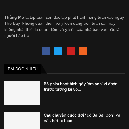
Thằng Mõ
là tập tuần san độc lập phát hành hàng tuần vào ngày
Thứ Bảy. Những quan diểm và ý kiến đăng trên tuần san này
không nhất thiết là quan diểm và ý kiến của nhà báo và/hoặc là
người bảo trợ.
BÀI ĐỌC NHIỀU
Bộ phim hoạt hình gây ‘ám ảnh’ vì đoán
trước tương lai vô...
Câu chuyện cuộc đời “cô Ba Sài Gòn” và
cái 𝐜𝐡ế𝐭 bi thảm...