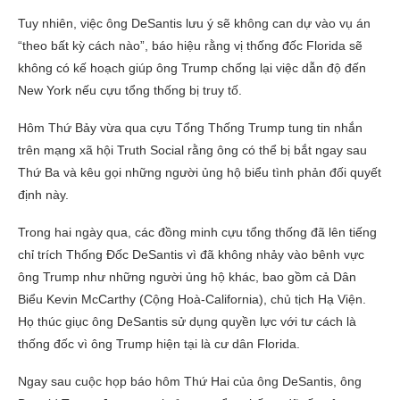
Tuy nhiên, việc ông DeSantis lưu ý sẽ không can dự vào vụ án
“theo bất kỳ cách nào”, báo hiệu rằng vị thống đốc Florida sẽ
không có kế hoạch giúp ông Trump chống lại việc dẫn độ đến
New York nếu cựu tổng thống bị truy tố.
Hôm Thứ Bảy vừa qua cựu Tổng Thống Trump tung tin nhắn
trên mạng xã hội Truth Social rằng ông có thể bị bắt ngay sau
Thứ Ba và kêu gọi những người ủng hộ biểu tình phản đối quyết
định này.
Trong hai ngày qua, các đồng minh cựu tổng thống đã lên tiếng
chỉ trích Thống Đốc DeSantis vì đã không nhảy vào bênh vực
ông Trump như những người ủng hộ khác, bao gồm cả Dân
Biểu Kevin McCarthy (Cộng Hoà-California), chủ tịch Hạ Viện.
Họ thúc giục ông DeSantis sử dụng quyền lực với tư cách là
thống đốc vì ông Trump hiện tại là cư dân Florida.
Ngay sau cuộc họp báo hôm Thứ Hai của ông DeSantis, ông