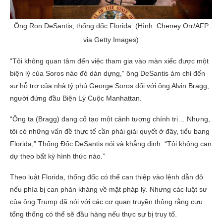
Ông Ron DeSantis, thống đốc Florida. (Hình: Cheney Orr/AFP
via Getty Images)
“Tôi không quan tâm đến việc tham gia vào màn xiếc được một
biện lý của Soros nào đó dàn dựng,” ông DeSantis ám chỉ đến
sự hỗ trợ của nhà tỷ phú George Soros đối với ông Alvin Bragg,
người đứng đầu Biện Lý Cuộc Manhattan.
“Ông ta (Bragg) đang cố tạo một cảnh tượng chính trị… Nhưng,
tôi có những vấn đề thực tế cần phải giải quyết ở đây, tiểu bang
Florida,” Thống Đốc DeSantis nói và khẳng định: “Tôi không can
dự theo bất kỳ hình thức nào.”
Theo luật Florida, thống đốc có thể can thiệp vào lệnh dẫn độ
nếu phía bị can phản kháng về mặt pháp lý. Nhưng các luật sư
của ông Trump đã nói với các cơ quan truyền thông rằng cựu
tổng thống có thể sẽ đầu hàng nếu thực sự bị truy tố.