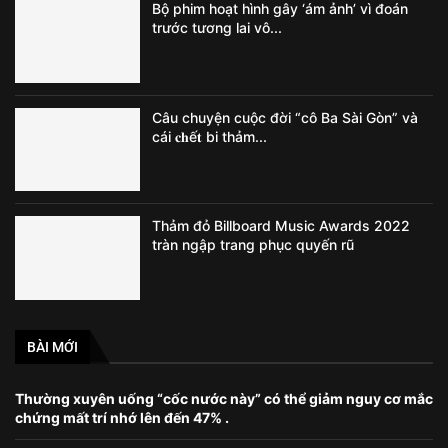
Bộ phim hoạt hình gây ‘ám ảnh’ vì đoán
trước tương lai vô...
Câu chuyện cuộc đời “cô Ba Sài Gòn” và
cái 𝐜𝐡ế𝐭 bi thảm...
Thảm đỏ Billboard Music Awards 2022
tràn ngập trang phục quyến rũ
BÀI MỚI
Thường xuyên uống “cốc nước này” có thể giảm nguy cơ mắc
chứng mất trí nhớ lên đến 47% .