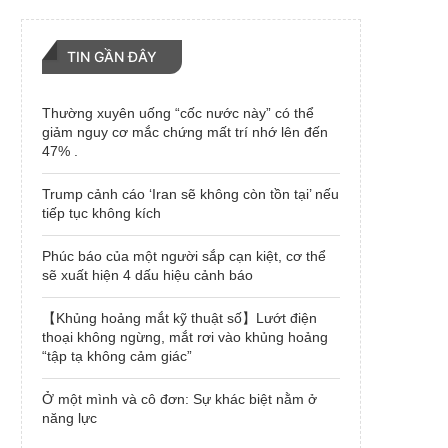
TIN GẦN ĐÂY
Thường xuyên uống “cốc nước này” có thể
giảm nguy cơ mắc chứng mất trí nhớ lên đến
47% .
Trump cảnh cáo ‘Iran sẽ không còn tồn tại’ nếu
tiếp tục không kích
Phúc báo của một người sắp cạn kiệt, cơ thể
sẽ xuất hiện 4 dấu hiệu cảnh báo
【Khủng hoảng mắt kỹ thuật số】Lướt điện
thoại không ngừng, mắt rơi vào khủng hoảng
“tập tạ không cảm giác”
Ở một mình và cô đơn: Sự khác biệt nằm ở
năng lực