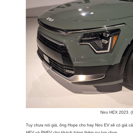
Niro HEX 2023. (
Tuy chưa nói giá, ông Hope cho hay Niro EV sẽ có giá c
HEV và PHEV cho khách hàng thêm sự lựa chọn.