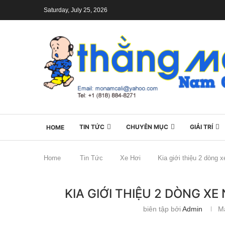
Saturday, July 25, 2026
TIN TỨC
CHUYÊN MỤC
GIẢI TRÍ
HOME
Home
Tin Tức
Xe Hơi
Kia giới thiệu 2 dòng x
KIA GIỚI THIỆU 2 DÒNG XE
biên tập bởi
Admin
M