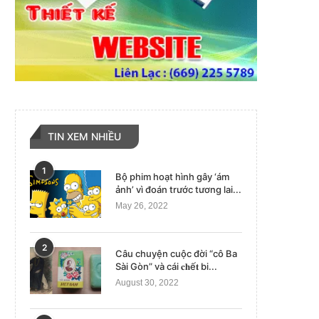
TIN XEM NHIỀU
1
Bộ phim hoạt hình gây ‘ám
ảnh’ vì đoán trước tương lai...
May 26, 2022
2
Câu chuyện cuộc đời “cô Ba
Sài Gòn” và cái 𝐜𝐡ế𝐭 bi...
August 30, 2022