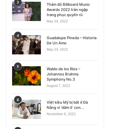
3
Thảm đỏ Billboard Music
Awards 2022 tràn ngập
trang phục quyến rũ
May 24, 2022
4
Guadalupe Pineda – Historia
De Un Amo
May 24, 2022
5
Waldo de los Rios –
Johannes Brahms
Symphony No.3
August 7, 2022
6
Việt kiều Mỹ bị bắt ở Đà
Nẵng vì ‘dâm ô’ con...
November 8, 2022