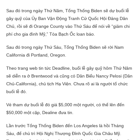
Sau đó trong ngày Thứ Năm, Tổng Thống Biden sẽ dự buổi lễ
gây quỹ của Ủy Ban Vận Động Tranh Cử Quốc Hội Đảng Dân
Chủ, rồi sẽ đi Orange County vào Thứ Sáu để nói về “giảm chi
phí cho gia đình Mỹ,” Tòa Bạch Ốc loan báo.
Sau đó trong ngày Thứ Sáu, Tổng Thống Biden sẽ rời Nam
California đi Portland, Oregon.
Theo trang web tin tức Deadline, buổi lễ gây quỹ hôm Thứ Năm
sẽ diễn ra ở Brentwood và cũng có Dân Biểu Nancy Pelosi (Dân
Chủ-California), chủ tịch Hạ Viện. Chưa rõ ai là người tổ chức
buổi lễ đó.
Vé tham dự buổi lễ đó giá $5,000 một người, có thể lên đến
$50,000 một cặp, Dealine đưa tin.
Lần trước Tổng Thống Biden đến Los Angeles là hồi Tháng
Sáu, để chủ trì Hội Nghị Thượng Đỉnh Quốc Gia Châu Mỹ.