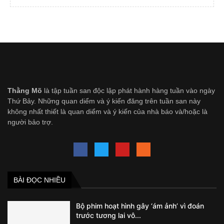
Thằng Mõ
là tập tuần san độc lập phát hành hàng tuần vào ngày
Thứ Bảy. Những quan diểm và ý kiến đăng trên tuần san này
không nhất thiết là quan diểm và ý kiến của nhà báo và/hoặc là
người bảo trợ.
BÀI ĐỌC NHIỀU
Bộ phim hoạt hình gây ‘ám ảnh’ vì đoán
trước tương lai vô...