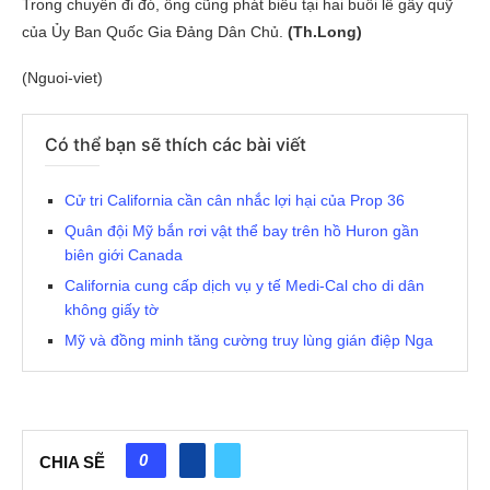
Trong chuyến đi đó, ông cũng phát biểu tại hai buổi lễ gây quỹ
của Ủy Ban Quốc Gia Đảng Dân Chủ.
(Th.Long)
(Nguoi-viet)
Có thể bạn sẽ thích các bài viết
Cử tri California cần cân nhắc lợi hại của Prop 36
Quân đội Mỹ bắn rơi vật thể bay trên hồ Huron gần
biên giới Canada
California cung cấp dịch vụ y tế Medi-Cal cho di dân
không giấy tờ
Mỹ và đồng minh tăng cường truy lùng gián điệp Nga
0
CHIA SẼ