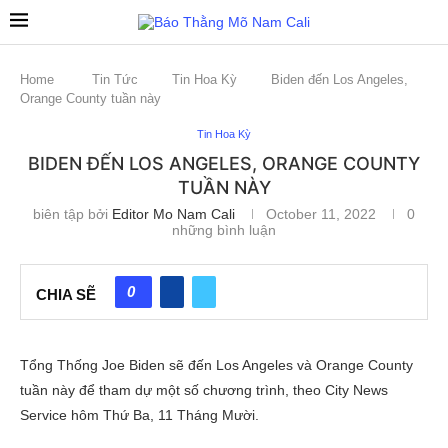
Home
Tin Tức
Tin Hoa Kỳ
Biden đến Los Angeles,
Orange County tuần này
Tin Hoa Kỳ
BIDEN ĐẾN LOS ANGELES, ORANGE COUNTY
TUẦN NÀY
biên tập bởi
Editor Mo Nam Cali
October 11, 2022
0
những bình luận
0
CHIA SẼ
Tổng Thống Joe Biden sẽ đến Los Angeles và Orange County
tuần này để tham dự một số chương trình, theo City News
Service hôm Thứ Ba, 11 Tháng Mười.