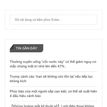
TIN GẦN ĐÂY
Thường xuyên uống “cốc nước này” có thể giảm nguy cơ
mắc chứng mất trí nhớ lên đến 47% .
Trump cảnh cáo ‘Iran sẽ không còn tồn tại’ nếu tiếp tục
không kích
Phúc báo của một người sắp cạn kiệt, cơ thể sẽ xuất hiện
4 dấu hiệu cảnh báo
【Khủng hoảng mắt kỹ thuật số】Lướt điện thoại không